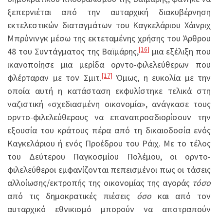
ξεπερνιέται από την αυταρχική διακυβέρνηση
εκτελεστικών διαταγμάτων του Καγκελάριου Χάινριχ
Μπρύνινγκ μέσω της εκτεταμένης χρήσης του Άρθρου
[16]
48 του Συντάγματος της Βαϊμάρης,
μια εξέλιξη που
ικανοποίησε μια μερίδα ορντο-φιλελεύθερων που
[17]
φλέρταραν με τον Σμιτ.
Όμως, η ευκολία με την
οποία αυτή η κατάσταση εκφυλίστηκε τελικά στη
ναζιστική «σχεδιασμένη οικονομία», ανάγκασε τους
ορντο-φιλελεύθερους να επαναπροσδιορίσουν την
εξουσία του κράτους πέρα από τη δικαιοδοσία ενός
Καγκελάριου ή ενός Προέδρου του Ράιχ. Με το τέλος
του Δεύτερου Παγκοσμίου Πολέμου, οι ορντο-
φιλελεύθεροι εμφανίζονται πεπεισμένοι πως οι τάσεις
αλλοίωσης/εκτροπής της οικονομίας της αγοράς
τόσο
από τις δημοκρατικές πιέσεις
όσο
και από τον
αυταρχικό εθνικισμό μπορούν να αποτραπούν