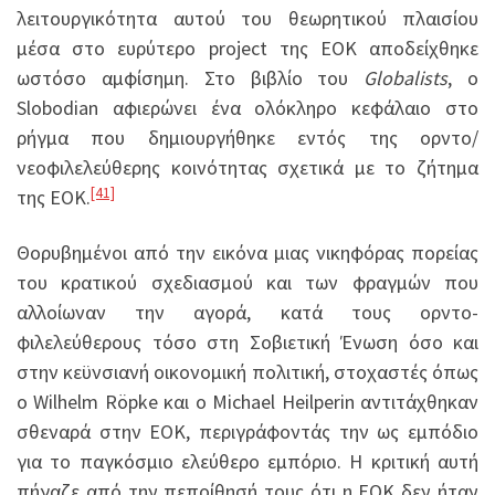
λειτουργικότητα αυτού του θεωρητικού πλαισίου
μέσα στο ευρύτερο project της ΕΟΚ αποδείχθηκε
ωστόσο αμφίσημη. Στο βιβλίο του
Globalists
, ο
Slobodian αφιερώνει ένα ολόκληρο κεφάλαιο στο
ρήγμα που δημιουργήθηκε εντός της ορντο/
νεοφιλελεύθερης κοινότητας σχετικά με το ζήτημα
[41]
της ΕΟΚ.
Θορυβημένοι από την εικόνα μιας νικηφόρας πορείας
του κρατικού σχεδιασμού και των φραγμών που
αλλοίωναν την αγορά, κατά τους ορντο-
φιλελεύθερους τόσο στη Σοβιετική Ένωση όσο και
στην κεϋνσιανή οικονομική πολιτική, στοχαστές όπως
ο Wilhelm Röpke και ο Michael Heilperin αντιτάχθηκαν
σθεναρά στην ΕΟΚ, περιγράφοντάς την ως εμπόδιο
για το παγκόσμιο ελεύθερο εμπόριο. Η κριτική αυτή
πήγαζε από την πεποίθησή τους ότι η ΕΟΚ δεν ήταν