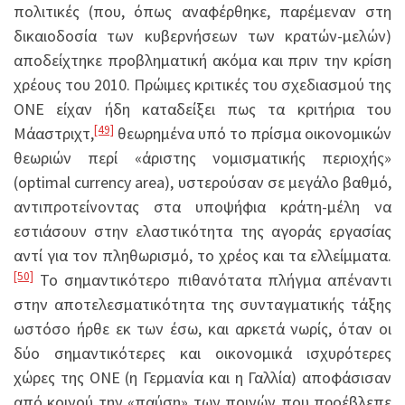
πολιτικές (που, όπως αναφέρθηκε, παρέμεναν στη
δικαιοδοσία των κυβερνήσεων των κρατών-μελών)
αποδείχτηκε προβληματική ακόμα και πριν την κρίση
χρέους του 2010. Πρώιμες κριτικές του σχεδιασμού της
ΟΝΕ είχαν ήδη καταδείξει πως τα κριτήρια του
[49]
Μάαστριχτ,
θεωρημένα υπό το πρίσμα οικονομικών
θεωριών περί «άριστης νομισματικής περιοχής»
(optimal currency area), υστερούσαν σε μεγάλο βαθμό,
αντιπροτείνοντας στα υποψήφια κράτη-μέλη να
εστιάσουν στην ελαστικότητα της αγοράς εργασίας
αντί για τον πληθωρισμό, το χρέος και τα ελλείμματα.
[50]
Το σημαντικότερο πιθανότατα πλήγμα απέναντι
στην αποτελεσματικότητα της συνταγματικής τάξης
ωστόσο ήρθε εκ των έσω, και αρκετά νωρίς, όταν οι
δύο σημαντικότερες και οικονομικά ισχυρότερες
χώρες της ΟΝΕ (η Γερμανία και η Γαλλία) αποφάσισαν
από κοινού την «παύση» των ποινών που προέβλεπε