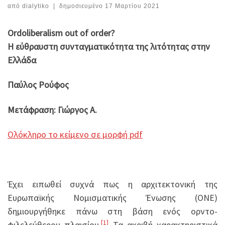
από
dialytiko
|
δημοσιευμένο
17 Μαρτίου 2021
Ordoliberalism out of order?
Η εύθραυστη συνταγματικότητα της λιτότητας στην
Ελλάδα
Παύλος Ρούφος
Μετάφραση: Γιώργος Α.
Ολόκληρο το κείμενο σε μορφή pdf
Έχει ειπωθεί συχνά πως η αρχιτεκτονική της
Ευρωπαϊκής Νομισματικής Ένωσης (ΟΝΕ)
δημιουργήθηκε πάνω στη βάση ενός oρντο-
[1]
φιλελεύθερου πλαισίου.
Τα ακριβή χαρακτηριστικά