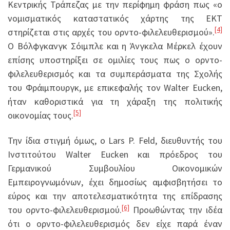
Κεντρικής Τράπεζας με την περίφημη φράση πως «ο
νομισματικός καταστατικός χάρτης της ΕΚΤ
[4]
στηρίζεται στις αρχές του ορντο-φιλελευθερισμού».
Ο Βόλφγκανγκ Σόιμπλε και η Άνγκελα Μέρκελ έχουν
επίσης υποστηρίξει σε ομιλίες τους πως ο ορντο-
φιλελευθερισμός και τα συμπεράσματα της Σχολής
του Φράιμπουργκ, με επικεφαλής τον Walter Eucken,
ήταν καθοριστικά για τη χάραξη της πολιτικής
[5]
οικονομίας τους.
Την ίδια στιγμή όμως, ο Lars P. Feld, διευθυντής του
Ινστιτούτου Walter Eucken και πρόεδρος του
Γερμανικού Συμβουλίου Οικονομικών
Εμπειρογνωμόνων, έχει δημοσίως αμφισβητήσει το
εύρος και την αποτελεσματικότητα της επίδρασης
[6]
του ορντο-φιλελευθερισμού.
Προωθώντας την ιδέα
ότι ο ορντο-φιλελευθερισμός δεν είχε παρά έναν