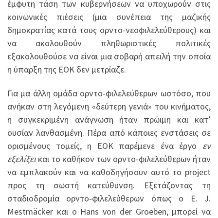
έμφυτη τάση των κυβερνήσεων να υποχωρούν στις
κοινωνικές πιέσεις (μια συνέπεια της μαζικής
δημοκρατίας κατά τους ορντο-νεοφιλελεύθερους) και
να ακολουθούν πληθωριστικές πολιτικές
εξακολουθούσε να είναι μια σοβαρή απειλή την οποία
η ύπαρξη της ΕΟΚ δεν μετρίαζε.
Για μα άλλη ομάδα ορντο-φιλελεύθερων ωστόσο, που
ανήκαν στη λεγόμενη «δεύτερη γενιά» του κινήματος,
η συγκεκριμένη ανάγνωση ήταν πρώιμη και κατ’
ουσίαν λανθασμένη. Πέρα από κάποιες ενστάσεις σε
ορισμένους τομείς, η ΕΟΚ παρέμενε ένα έργο
εν
εξελίξει
και το καθήκον των ορντο-φιλελεύθερων ήταν
να εμπλακούν και να καθοδηγήσουν αυτό το project
προς τη σωστή κατεύθυνση. Εξετάζοντας τη
σταδιοδρομία ορντο-φιλελεύθερων όπως ο E. J.
Mestmäcker και ο Hans von der Groeben, μπορεί να