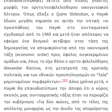
επαναδιατυπώθηκε) έκτοτε από πολλές γνωστές
μορφές του ορντο/νεοφιλελεύθερου οικογενειακού
δέντρου. Όπως έδειξε ο Quinn Slobodian, ο Hayek
έδωσε μεγάλη σημασία σε αυτήν την οπτική: «οι
προσπάθειες του Hayek στο συνταγματικό
σχεδιασμό από το 1960 και μετά ήταν απόπειρες να
εφεύρει ένα θεσμικό αντίβαρο στην τάση της
δημοκρατίας να απομακρύνεται από την οικονομική
τάξη (economic order) προς όφελος συγκεκριμένων
ομάδων και, όπως το είχε θέσει ο ορντο-φιλελεύθερος
Alexander Rüstow, στη μετατροπή της κρατικής
πολιτικής και των εθνικών προϋπολογισμών σε “λεία”
[35]
μεμονωμένων συμφερόντων».
Δέκα χρόνια μετά, ο
Hayek θα επαναδιατύπωνε την άποψη ότι ο κύριος
σκοπός μιας συνταγματικής τάξης ήταν να περιορίζει
την κυβέρνηση: «Για δύο αιώνες, από το τέλος της
απόλυτης μοναρχίας ως την άνοδο της απεριόριστης