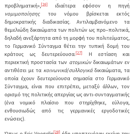
[26]
προβληματική»,
ιδιαίτερα εφόσον η πηγή
νομιμοποίησης
του νόμου βρίσκεται εκτός
δημοκρατικής διαδικασίας. Αντιλαμβανόμενο τα
θεμελιώδη δικαιώματα των πολιτών ως προ–πολιτικά,
δηλαδή ανεξάρτητα από τη μορφή του πολιτεύματος,
το Γερμανικό Σύνταγμα θέτει την τυπική δομή του
[27]
κράτους ως δευτερεύουσα.
Η εστίαση και
περιεκτική προστασία των
ατομικών
δικαιωμάτων εν
αντιθέσει με τα
κοινωνικά
/
συλλογικά
δικαιώματα, τα
οποία έχουν δευτερεύουσα σημασία στο Γερμανικό
Σύνταγμα, είναι που επιτρέπει, μεταξύ άλλων, τον
ορισμό της πολιτικής απεργίας ως αντι-συνταγματικής
(ένα νομικό πλαίσιο που στηρίχθηκε, εύλογα,
ενθουσιωδώς από τις γερμανικές εργοδοτικές
ενώσεις).
[28]
Όπως ο Eric Voegelin
ήδη υποπτευόταν εκείνη την