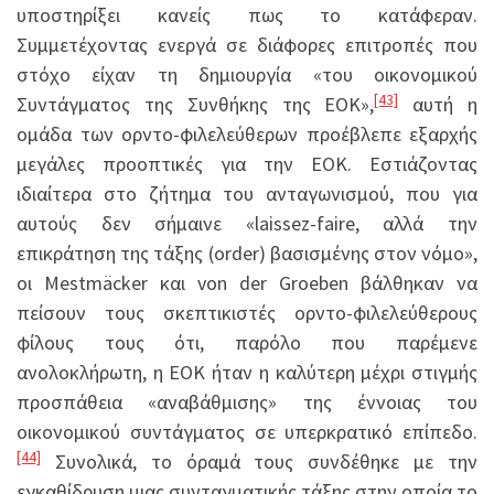
υποστηρίξει κανείς πως το κατάφεραν.
Συμμετέχοντας ενεργά σε διάφορες επιτροπές που
στόχο είχαν τη δημιουργία «του οικονομικού
[43]
Συντάγματος της Συνθήκης της ΕΟΚ»,
αυτή η
ομάδα των ορντο-φιλελεύθερων προέβλεπε εξαρχής
μεγάλες προοπτικές για την ΕΟΚ. Εστιάζοντας
ιδιαίτερα στο ζήτημα του ανταγωνισμού, που για
αυτούς δεν σήμαινε «laissez-faire, αλλά την
επικράτηση της τάξης (order) βασισμένης στον νόμο»,
οι Mestmäcker και von der Groeben βάλθηκαν να
πείσουν τους σκεπτικιστές ορντο-φιλελεύθερους
φίλους τους ότι, παρόλο που παρέμενε
ανολοκλήρωτη, η ΕΟΚ ήταν η καλύτερη μέχρι στιγμής
προσπάθεια «αναβάθμισης» της έννοιας του
οικονομικού συντάγματος σε υπερκρατικό επίπεδο.
[44]
Συνολικά, το όραμά τους συνδέθηκε με την
εγκαθίδρυση μιας συνταγματικής τάξης στην οποία το