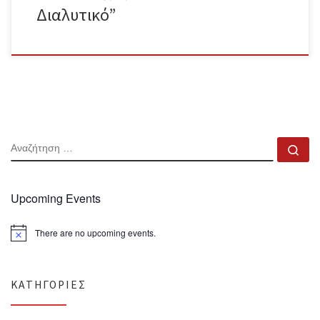
Διαλυτικό”
ΑΝΑΖΉΤΗΣΗ
Αν
Upcoming Events
There are no upcoming events.
N
o
t
i
c
KΑΤΗΓΟΡΊΕΣ
e