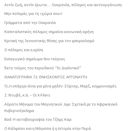
Αντίο ζωή, αντίο έρωτα… Ουκρανία, πόλεμος και αυτοοργάνωση
Μην πολεμάς για τη «χώρα σου»!
Γράμματα από την Ουκρανία
Καπιταλιστικός πόλεμος σημαίνει κοινωνική ειρήνη
Κριτική της λενινιστικής θέσης για τον ιμπεριαλισμό
Ο πόλεμος και η κρίση
Εισαγωγικό σημείωμα 6ου τεύχους
Έκτο τεύχος του περιοδικού “Το Διαλυτικό”
ΘΑΝΑΤΟΓΡΑΦΙΑ 72: ΘΝΗΣΚΟΝΤOΣ ΑΡΓΟΝΑΥΤΗ
Ό,τι υπάρχει είναι για μένα μηδέν: Στίρνερ, Μαρξ, κομμουνισμός
Ζ. Ντωβέ, κ.ά. – Οι X-Filers
Αόρατο Μήνυμα του Μαγνητικού Juju: Σχετικά με το Αφρικανικό
Κυβερνοέγκλημα
Bad: Η αυτοβιογραφία του Τζέιμς Καρ
Ο Κάλιμπαν και η Μάγισσα ή η Ιστορία στην Πυρά