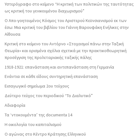
Υστερόγραφο στο κείμενο “Η κριτική των πολιτικών της ταυτότητας
ως κριτική του γενικευμένου διαχωρισμού”
Ο Απο-γοητευμένος Κόσμος του Αριστερού Κεϋνσιανισμού εκ των
έσω: Μια κριτική του βιβλίου του Γιάννη Βαρουφάκη Ενήλικες στην
Αίθουσα
Κριτική στο κείμενο του Αντόρνο «Στοχασμοί πάνω στην Ταξική
Θεωρία» και ορισμένα σχόλια σχετικά με την πρακτικοθεωρητική
προσέγγιση της προλεταριακής ταξικής πάλης
1918-1921: επανάσταση και αντεπανάσταση στη Γερμανία
Ενάντια σε κάθε είδους συντηρητική επανάσταση
Εισαγωγικό σημείωμα 2ου τεύχους
Δεύτερο τεύχος του περιοδικού “Το Διαλυτικό”
Αδιαφορία
Τα ‘ντοκουμέντα’ της documenta 14
Η οικολογία του καπιταλισμού
Ο αγώνας στο Κέντρο Κράτησης Ελληνικού