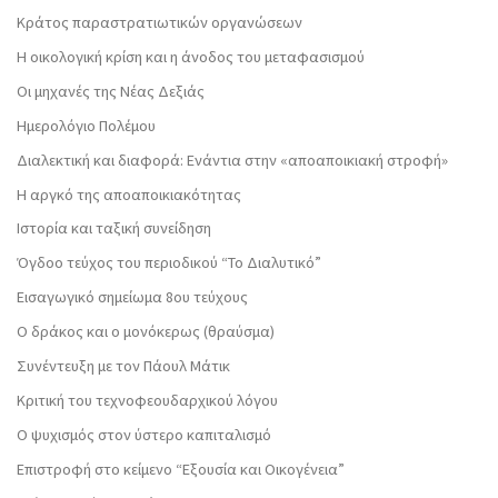
Κράτος παραστρατιωτικών οργανώσεων
Η οικολογική κρίση και η άνοδος του μεταφασισμού
Οι μηχανές της Νέας Δεξιάς
Ημερολόγιο Πολέμου
Διαλεκτική και διαφορά: Ενάντια στην «αποαποικιακή στροφή»
Η αργκό της αποαποικιακότητας
Ιστορία και ταξική συνείδηση
Όγδοο τεύχος του περιοδικού “Το Διαλυτικό”
Εισαγωγικό σημείωμα 8ου τεύχους
Ο δράκος και ο μονόκερως (θραύσμα)
Συνέντευξη με τον Πάουλ Μάτικ
Κριτική του τεχνοφεουδαρχικού λόγου
Ο ψυχισμός στον ύστερο καπιταλισμό
Επιστροφή στο κείμενο “Εξουσία και Οικογένεια”