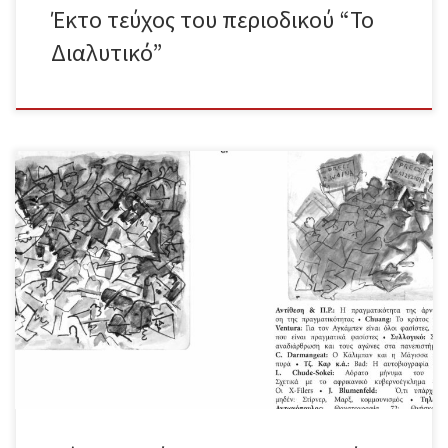
Έκτο τεύχος του περιοδικού “Το
Διαλυτικό”
Περιεχόμενα Συντακτική Ομάδα – Εισαγωγικό σημείωμα Αντίθεση &
Π.Ρ. – Η πραγματικότητα της άρνησης και η άρνηση της
πραγματικότητας Συνέντευξη της ομάδας Chuang στους Aminda
Smith και Fabio Lanza – Το κράτος της επιδημίας Raffaele Alberto
Ventura – Για τον Αγκάμπεν είναι όλοι φασίστες, εκτός από
εκείνους που είναι πραγματικά φασίστες Συλλογικό – Σκέψεις
πάνω στην αναδιάρθρωση και τους αγώνες στα πανεπιστήμια Yann
Kindo και Christophe Darmangeat – Ο Κάλιμπαν και η Μάγισσα ή Η
ιστορία στην πυρά Τζέιμς Καρ / Ισαάκ Κρόνιν / Νταν Χάμερ / BM
Blob – Bad – Η αυτοβιογραφία του Τζέιμς Καρ Louis Chude-Sokei
– […]