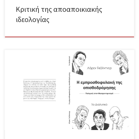
του κόσμου, […]
Κριτική της αποαποικιακής
ιδεολογίας
Κυκλοφορεί από τη συντακτική ομάδα του περιοδικού Το
Διαλυτικό η ελληνική μετάφραση του βιβλίου του Λόρεν
Γκόλντερ, Η εμπροσθοφυλακή της οπισθοδρόμησης. Μπορείτε να
βρείτε το βιβλίο στα παρακάτω σημεία: (από τις 18/12/2025 και η
λίστα θα ενημερώνεται) ΑΘΗΝΑ Καταλήψεις/κινηματικοί χώροι:
Διάκενο, Στέκι Άνω-Κάτω Πατησίων Βιβλιοπωλεία: Εναλλακτικό
Βιβλιοπωλείο, Εκδόσεις των συναδέλφων, Κομπραί, Ναυτίλος,
Πολιτεία, La Zone, Red n’ Noir Άλλα σημεία: Λοκομοτίβα,
Ψιλικατζίδικο Βαλτετσίου ΘΕΣΣΑΛΟΝΙΚΗ Καταλήψεις/κινηματικοί
χώροι: Κατάληψη Φάμπρικα Υφανέτ, Κοινωνικό Κέντρο Ovradera,
Ελευθεριακό Στέκι Victoire (προσεχώς) Βιβλιοπωλεία: Κεντρί
ΠΑΤΡΑ Καταλήψεις/κινηματικοί χώροι: Αυτοδιαχειριζόμενος χώρος
ΑΝΑΤόΠΙΑ, Αυτοδιαχειριζόμενος χώρος Επί τα Πρόσω ΗΡΑΚΛΕΙΟ