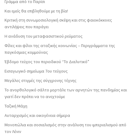
Γράμμα από το Παρίσι
Και εμείς θα επιβληθούμε με τη βία!
Κριτική στη συνωμοσιολογική σκέψη και στις φαιοκόκκινες
αντιλήψεις που παράγει
Η ανάδυση του μεταφασιστικού ρεύματος
Φίλες και φίλοι της αταξικής κοινωνίας – Περιγράμματα της
παγκόσμιας κομμούνας
Έβδομο τεύχος του περιοδικού “Το Διαλυτικό”
Εισαγωγικό σημείωμα 7ου τεύχους
Μεγάλες στιγμές της σύγχρονης τέχνης
Το ανορθολογικό σάλτο μορτάλε των αρνητών της πανδημίας και
γιατί δεν πρέπει να το ανεχτούμε
Ταξική Μάχη
Αυταρχισμός και οικογένεια σήμερα
Μονοπώλια και σοσιαλισμός στην ανάλυση του ιμπεριαλισμού από
τον Λένιν