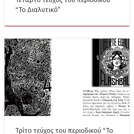
“Το Διαλυτικό”
Περιεχόμενα Συντακτική Ομάδα – Εισαγωγικό σημείωμα Αντίθεση
– Τάξη, κράτος, έθνος, λαός και το πραγματικό κίνημα Alèssi
Dell’Umbria – Full Metal Yellow Jacket Charles Reeve – Κίτρινος
Πυρετός: Καλοί και Κακοί Ιοί Jean-Luc Sahagian – Η επιστροφή της
Κίτρινης Ορδής Třídní válka – Κίτρινα Γιλέκα Ζιλ Ντωβέ – Κίτρινο,
Κόκκινο, Τρικολόρ ή Τάξη και Λαός Jacqueline Reuss – Τα Κίτρινα
Γιλέκα σε ένα Νέο Κοινωνικό Τοπίο Κομμουνιστές/αναρχικοί
προλετάριοι από τη Χιλή – Η εξέγερση εξαπλώνεται Κάποιοι
αγωνιζόμενοι προλετάριοι στην περιοχή της Χιλής – Πρώτες
σημειώσεις για την «αναρχική» μαζική εξέγερση που συγκλονίζει
τη Χιλή Κ.Κ. – Κοινωνικές αντιθέσεις, φίλος […]
Τρίτο τεύχος του περιοδικού “Το