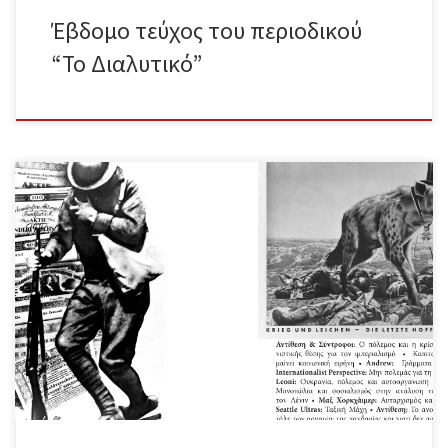
Έβδομο τεύχος του περιοδικού
“Το Διαλυτικό”
Ολόκληρο το περιοδικό σε μορφή pdf Περιεχόμενα Συντακτική
Ομάδα – Εισαγωγικό σημείωμα Αντίθεση & Σύντροφοι – Ο πόλεμος
και η κρίση Αντίθεση & Σύντροφοι – Κριτική της λενινιστικής θέσης
για τον ιμπεριαλισμό Αντίθεση & Σύντροφοι – Καπιταλιστικός
πόλεμος σημαίνει κοινωνική ειρήνη Andrew – Γράμματα από την
Ουκρανία Internationalist Perspective – Μην πολεμάς για τη «χώρα
σου»! Tristan Leoni – Αντίο ζωή, αντίο έρωτα… Ουκρανία, πόλεμος
και αυτοοργάνωση Anders Molander – Μονοπώλια και σοσιαλισμός
στην ανάλυση του ιμπεριαλισμού από τον Λένιν Μαξ Χορκχάιμερ –
Αυταρχισμός και οικογένεια σήμερα Seattle Ultras – Ταξική Μάχη
Αντίθεση – Το ανορθολογικό σάλτο μορτάλε των αρνητών […]