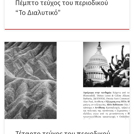
Πέμπτο τεύχος του περιοδικού
“Το Διαλυτικό”
Ολόκληρο το τεύχος σε μορφή pdf Περιεχόμενα Συντακτική
Ομάδα – Εισαγωγικό σημείωμα Ζιλ Ντωβέ – Ιός, ο σημερινός
κόσμος Αντίθεση – Σημειώσεις για τη διαχείριση της πανδημικής
κρίσης Jacob Blumenfeld – Κανονικότητα ίσον θάνατος Tristan
Leoni & Céline Alkamar – Θα κάνουμε ό,τι είναι απαραίτητο. Ο ιός,
το κράτος και εμείς Αντίθεση – Πανδημία: το σημείο έκρηξης της
καπιταλιστικής σχέσης; Marco D’ Eramo – Η επιδημία του
φιλοσόφου Ομάδα Barbaria – Οι μαριονέτες του κεφαλαίου
2&3DORM – Ημερολόγια Καραντίνας Omnia Sunt Communia –
Μπροστά στην κρίση του κορωνοϊού. Η ζωή μας πάνω από τα
κέρδη τους Charles Reeve – Ο […]
Τέταρτο τεύχος του περιοδικού