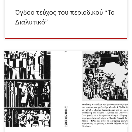
Όγδοο τεύχος του περιοδικού “Το
Διαλυτικό”
Περιεχόμενα Συντακτική Ομάδα – Εισαγωγικό σημείωμα Αντίθεση –
Η ανάδυση του μεταφασιστικού ρεύματος Δ.Μ.Κ. – Κριτική στη
συνωμοσιολογική σκέψη Mario & Giulio – Και εμείς θα επιβληθούμε
με τη βία! Charles Reeve – Γράμμα από το Παρίσι Jessica Benjamin
– Επιστροφή στο κείμενο «Εξουσία και Οικογένεια» Benjamin Fong
– Ο ψυχισμός στον ύστερο καπιταλισμό Evgeny Morozov – Κριτική
του τεχνοφεουδαρχικού λόγου Claudio Pozzoli – Συνέντευξη με
τον Πάουλ Μάτικ Φίλες και φίλοι της αταξικής κοινωνίας –
Περιγράμματα της παγκόσμιας κομμούνας Κένεθ Ρέξροθ – Ο
δράκος και ο μονόκερως Ολόκληρο το τεύχος σε μορφή pdf
Μπορείτε να βρείτε το περιοδικό στα […]