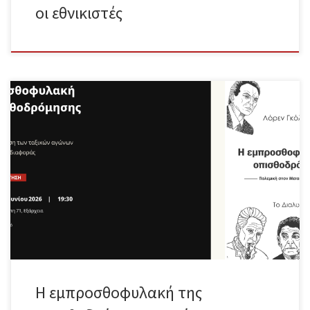
οι εθνικιστές
Ο Λόρεν Γκόλντνερ (1947–2024) υπήρξε μία από τις
σημαντικότερες μορφές του αριστερού κομμουνισμού στις ΗΠΑ.
Διαμορφώθηκε πολιτικά μέσα στα κινήματα της δεκαετίας του
1960, σε μικρές κομμουνιστικές ομάδες και μέσα από τις επαφές
του με συντρόφους στο εξωτερικό. Δεν ήταν διαχωρισμένος
ακαδημαϊκός διανοούμενος. Επηρεασμένος από την γαλλική
υπεραριστέρα, τον Ερνστ Μπλοχ και τον πρώιμο Κολακόφσκι,
ανέπτυξε μια ιδιότυπη μαρξιστική σκέψη, στραμμένη ταυτόχρονα
στην κριτική της πολιτικής οικονομίας, την ιστορία των
επαναστατικών κινημάτων και το πρόβλημα της κομμουνιστικής
καθολικότητας. 1. Η σημασία και η επικαιρότητα της πολεμικής
του Γκόλντνερ Το βιβλίο του Λόρεν Γκόλντνερ Η
Εμπροσθοφυλακή της Οπισθοδρόμησης θέτει ως […]
Η εμπροσθοφυλακή της