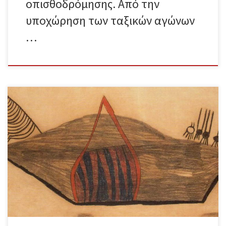
οπισθοδρόμησης. Από την
υποχώρηση των ταξικών αγώνων
…
Κριτική της αποαποικιακής ιδεολογίας Το κείμενο που ακολουθεί
αποτελεί την εισήγηση της συντακτικής ομάδας του
περιοδικού Το Διαλυτικό στην εκδήλωση που πραγματοποιήθηκε
στα πλαίσια του τριημέρου “3 ημέρες για τον πόλεμο, τον
εθνικισμό και άλλα δεινά 24-26/10 από την ομάδα RevDev” στην
κατάληψη Φάμπρικα Υφανέτ Η γοητεία της «αποαποικιακής
θεωρίας» σε μια εποχή ιδεολογικής σύγχυσης Τα τελευταία
χρόνια, ο λόγος περί «αποαποικιοποίησης» έχει καταλάβει
δεσπόζουσα θέση στον ακαδημαϊκό χώρο και στα κοινωνικά
κινήματα, παρουσιαζόμενος ως μια νέα, ριζοσπαστική γλώσσα
χειραφέτησης. Η απήχησή του είναι αδιαμφισβήτητη.
Προσφέροντας ένα πλαίσιο για την κριτική της αποκαλούμενης
«λευκής», «δυτικής» ματιάς ως οικουμενικού τρόπου ερμηνείας