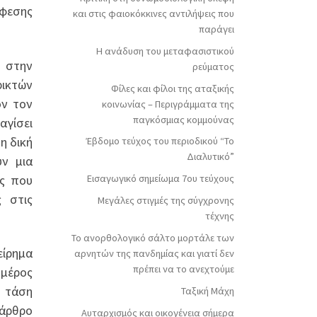
ύφεσης
και στις φαιοκόκκινες αντιλήψεις που
παράγει
Η ανάδυση του μεταφασιστικού
ι στην
ρεύματος
ικτών
Φίλες και φίλοι της αταξικής
ον τον
κοινωνίας – Περιγράμματα της
παγκόσμιας κομμούνας
αγίσει
η δική
Έβδομο τεύχος του περιοδικού “Το
Διαλυτικό”
ύν μια
ις που
Εισαγωγικό σημείωμα 7ου τεύχους
ς στις
Μεγάλες στιγμές της σύγχρονης
τέχνης
Το ανορθολογικό σάλτο μορτάλε των
είρημα
αρνητών της πανδημίας και γιατί δεν
πρέπει να το ανεχτούμε
 μέρος
 τάση
Ταξική Μάχη
 άρθρο
Αυταρχισμός και οικογένεια σήμερα