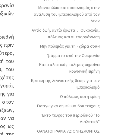
κρανία
Μονοπώλια και σοσιαλισμός στην
αξικών
ανάλυση του ιμπεριαλισμού από τον
Λένιν
Αντίο ζωή, αντίο έρωτα… Ουκρανία,
διεθνή
πόλεμος και αυτοοργάνωση
ς πριν
Μην πολεμάς για τη «χώρα σου»!
ύτερο,
Γράμματα από την Ουκρανία
κή του
Καπιταλιστικός πόλεμος σημαίνει
υ, του
κοινωνική ειρήνη
σχέσης
Κριτική της λενινιστικής θέσης για τον
αγοράς
ιμπεριαλισμό
ης για
Ο πόλεμος και η κρίση
α στον
Εισαγωγικό σημείωμα 6ου τεύχους
άξεων,
Έκτο τεύχος του περιοδικού “Το
ψαν να
Διαλυτικό”
χος ως
ΘΑΝΑΤΟΓΡΑΦΙΑ 72: ΘΝΗΣΚΟΝΤOΣ
κή της