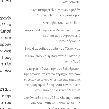
ΑΡΓΟΝΑΥΤΗ
Ό,τι υπάρχει είναι για μένα μηδέν:
Στίρνερ, Μαρξ, κομμουνισμός
κρανία
Ζ. Ντωβέ, κ.ά. – Οι X-Filers
λλικό
Αόρατο Μήνυμα του Μαγνητικού Juju:
τίμησή
Σχετικά με το Αφρικανικό
ία από
Κυβερνοέγκλημα
πορούν
Bad: Η αυτοβιογραφία του Τζέιμς Καρ
ρονική
Ο Κάλιμπαν και η Μάγισσα ή η Ιστορία
. Προς
στην Πυρά
 τίτλο
Σκέψεις πάνω στην αναδιάρθρωση,
onalist
την οργάνωση και το περιεχόμενο των
ταξικών αγώνων στα πανεπιστήμια με
αφορμή την έκδοση “Από την άμπωτη
έρωτα…
στην παλίρροια και πάλι πίσω”
ο στην
Συνέντευξη της ομάδας Chuang στους
μα του
Aminda Smith και Fabio Lanza – Το
ρίς να
κράτος της επιδημίας