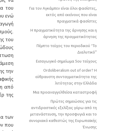
ία του
Για τον Αγκάμπεν είναι όλοι φασίστες,
εκτός από εκείνους που είναι
ου ενώ
πραγματικά φασίστες
ραγωγή
Η πραγματικότητα της άρνησης και η
σμούς.
άρνηση της πραγματικότητας
ης του
Πέμπτο τεύχος του περιοδικού “Το
ώδους
Διαλυτικό”
ίπτωση
Εισαγωγικό σημείωμα 5ου τεύχους
 άμεση
ης την
Ordoliberalism out of order? Η
εύθραυστη συνταγματικότητα της
αφικής
λιτότητας στην Ελλάδα
ση από
Μια προαναγγελθείσα καταστροφή
έρ της
Πρώτες σημειώσεις για τις
αντιδραστικές εξελίξεις γύρω από τη
μετανάστευση, την προσφυγιά και το
μα των
συνοριακό καθεστώς της Ευρωπαϊκής
ών που
Ένωσης