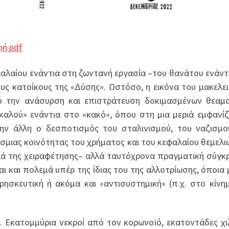
φή pdf
αλαίου ενάντια στη ζωντανή εργασία –του θανάτου ενάντ
υς κατοίκους της «Δύσης». Ωστόσο, η εικόνα του μακελει
ό την ανάσυρση και επιστράτευση δοκιμασμένων θεαμ
αλού» ενάντια στο «κακό», όπου στη μια μεριά εμφανίζ
την άλλη ο δεσποτισμός του σταλινισμού, του ναζισμο
όσμιας κοινότητας του χρήματος και του κεφαλαίου θεμελι
ιά της χειραφέτησης– αλλά ταυτόχρονα πραγματική σύγκ
ι και πολεμά υπέρ της ίδιας του της αλλοτρίωσης, όποια
θρησκευτική ή ακόμα και «αντισυστημική» (π.χ. στο κίνη
. Εκατομμύρια νεκροί από τον κορωνοϊό, εκατοντάδες χι