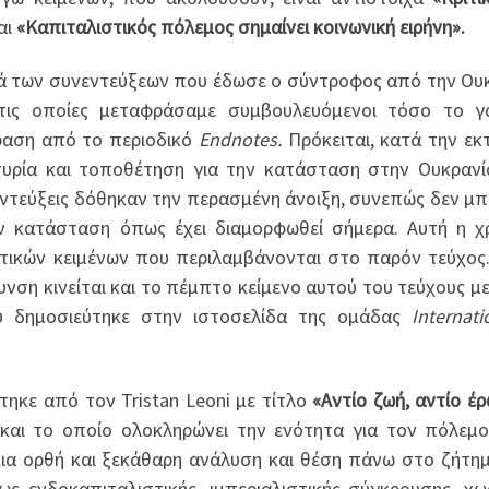
αι
«Καπιταλιστικός πόλεμος σημαίνει κοινωνική ειρήνη».
ιρά των συνεντεύξεων που έδωσε ο σύντροφος από την Ου
ις οποίες μεταφράσαμε συμβουλευόμενοι τόσο το γα
ραση από το περιοδικό
Endnotes.
Πρόκειται, κατά την εκ
ρτυρία και τοποθέτηση για την κατάσταση στην Ουκραν
νεντεύξεις δόθηκαν την περασμένη άνοιξη, συνεπώς δεν μ
κατάσταση όπως έχει διαμορφωθεί σήμερα. Αυτή η χ
ετικών κειμένων που περιλαμβάνονται στο παρόν τεύχος
υνση κινείται και το πέμπτο κείμενο αυτού του τεύχους με
 δημοσιεύτηκε στην ιστοσελίδα της ομάδας
Internati
τηκε από τον Tristan Leoni με τίτλο
«Αντίο ζωή, αντίο 
και το οποίο ολοκληρώνει την ενότητα για τον πόλεμ
μια ορθή και ξεκάθαρη ανάλυση και θέση πάνω στο ζήτη
 ενδοκαπιταλιστικής, ιμπεριαλιστικής σύγκρουσης, χω