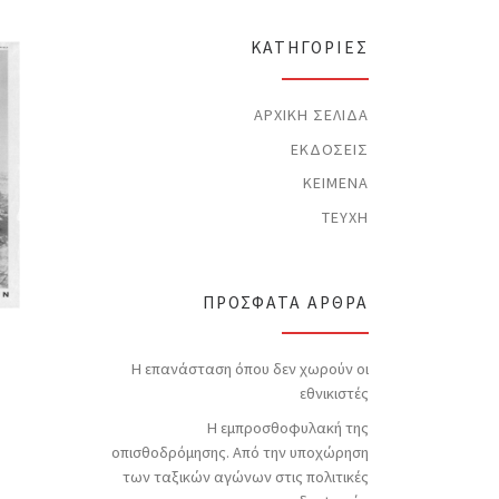
t
i
c
KΑΤΗΓΟΡΊΕΣ
e
ΑΡΧΙΚΉ ΣΕΛΊΔΑ
ΕΚΔΌΣΕΙΣ
ΚΕΊΜΕΝΑ
ΤΕΎΧΗ
ΠΡΌΣΦΑΤΑ ΆΡΘΡΑ
Η επανάσταση όπου δεν χωρούν οι
εθνικιστές
Η εμπροσθοφυλακή της
οπισθοδρόμησης. Από την υποχώρηση
των ταξικών αγώνων στις πολιτικές