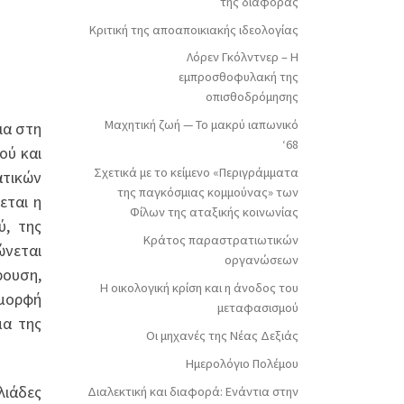
της διαφοράς
Κριτική της αποαποικιακής ιδεολογίας
Λόρεν Γκόλντνερ – Η
εμπροσθοφυλακή της
οπισθοδρόμησης
Μαχητική ζωή — Το μακρύ ιαπωνικό
ια στη
‘68
ού και
Σχετικά με το κείμενο «Περιγράμματα
ατικών
της παγκόσμιας κομμούνας» των
εται η
Φίλων της αταξικής κοινωνίας
ύ, της
Κράτος παραστρατιωτικών
ώνεται
οργανώσεων
ρουση,
Η οικολογική κρίση και η άνοδος του
 μορφή
μεταφασισμού
μα της
Οι μηχανές της Νέας Δεξιάς
Ημερολόγιο Πολέμου
λιάδες
Διαλεκτική και διαφορά: Ενάντια στην