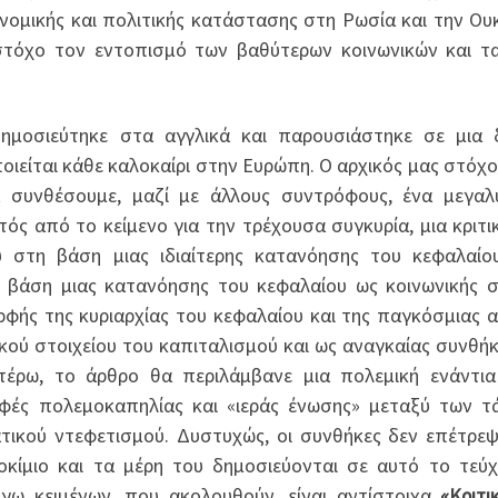
κονομικής και πολιτικής κατάστασης στη Ρωσία και την Ου
στόχο τον εντοπισμό των βαθύτερων κοινωνικών και τ
μοσιεύτηκε στα αγγλικά και παρουσιάστηκε σε μια 
είται κάθε καλοκαίρι στην Ευρώπη. Ο αρχικός μας στόχο
 συνθέσουμε, μαζί με άλλους συντρόφους, ένα μεγαλ
ός από το κείμενο για την τρέχουσα συγκυρία, μια κριτι
ού στη βάση μιας ιδιαίτερης κατανόησης του κεφαλαίο
η βάση μιας κατανόησης του κεφαλαίου ως κοινωνικής 
ρφής της κυριαρχίας του κεφαλαίου και της παγκόσμιας 
κού στοιχείου του καπιταλισμού και ως αναγκαίας συνθήκ
τέρω, το άρθρο θα περιλάμβανε μια πολεμική ενάντι
ρφές πολεμοκαπηλίας και «ιεράς ένωσης» μεταξύ των τ
τικού ντεφετισμού. Δυστυχώς, οι συνθήκες δεν επέτρε
οκίμιο και τα μέρη του δημοσιεύονται σε αυτό το τεύ
όγω κειμένων, που ακολουθούν, είναι αντίστοιχα
«Κριτι