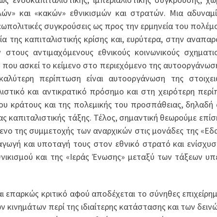
λών» και «κακών» εθνικισμών και στρατών. Μια αδυναμ
γεωπολιτικές συγκρούσεις ως προς την ερμηνεία του πολέμ
ία της καπιταλιστικής κρίσης και, ευρύτερα, στην αναπα
 στους αντιμαχόμενους εθνικούς κοινωνικούς σχηματι
ική που ασκεί το κείμενο στο περιεχόμενο της αυτοοργάνωσ
αλύτερη περίπτωση είναι αυτοοργάνωση της στοιχει
λιστικό και αντικρατικό πρόσημο και στη χειρότερη περ
του κράτους και της πολεμικής του προσπάθειας, δηλαδή
 καπιταλιστικής τάξης. Τέλος, σημαντική θεωρούμε επίσ
μενο της συμμετοχής των αναρχικών στις μονάδες της «Εδ
γωγή και υποταγή τους στον εθνικό στρατό και ενίσχυ
θνικισμού και της «Ιεράς Ένωσης» μεταξύ των τάξεων υπ
αι επαρκώς κριτικό αφού αποδέχεται το σύνηθες επιχείρη
κινημάτων περί της ιδιαίτερης κατάστασης και των δειν