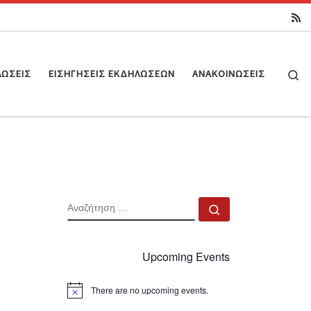
Se
ΛΏΣΕΙΣ
ΕΙΣΗΓΉΣΕΙΣ ΕΚΔΗΛΏΣΕΩΝ
ΑΝΑΚΟΙΝΏΣΕΙΣ
ΑΝΑΖΉΤΗΣΗ
Αναζήτηση …
Upcoming Events
There are no upcoming events.
N
o