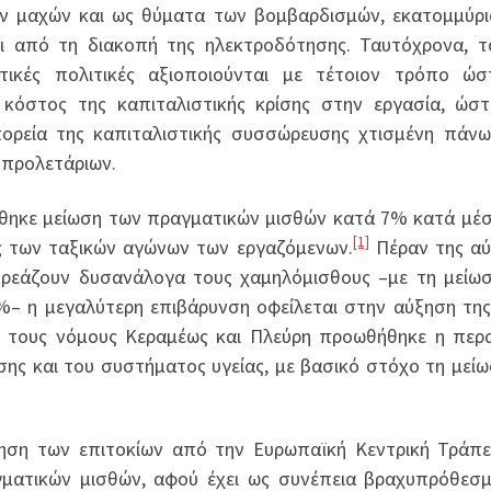
ων μαχών και ως θύματα των βομβαρδισμών, εκατομμύρι
δι από τη διακοπή της ηλεκτροδότησης. Ταυτόχρονα, 
τικές πολιτικές αξιοποιούνται με τέτοιον τρόπο ώσ
 κόστος της καπιταλιστικής κρίσης στην εργασία, ώσ
 πορεία της καπιταλιστικής συσσώρευσης χτισμένη πάν
 προλετάριων.
ώθηκε μείωση των πραγματικών μισθών κατά 7% κατά μέ
[1]
ς των ταξικών αγώνων των εργαζόμενων.
Πέραν της αύ
ρεάζουν δυσανάλογα τους χαμηλόμισθους –με τη μείω
%– η μεγαλύτερη επιβάρυνση οφείλεται στην αύξηση της
 τους νόμους Κεραμέως και Πλεύρη προωθήθηκε η περ
ης και του συστήματος υγείας, με βασικό στόχο τη μείω
ξηση των επιτοκίων από την Ευρωπαϊκή Κεντρική Τράπ
γματικών μισθών, αφού έχει ως συνέπεια βραχυπρόθεσ