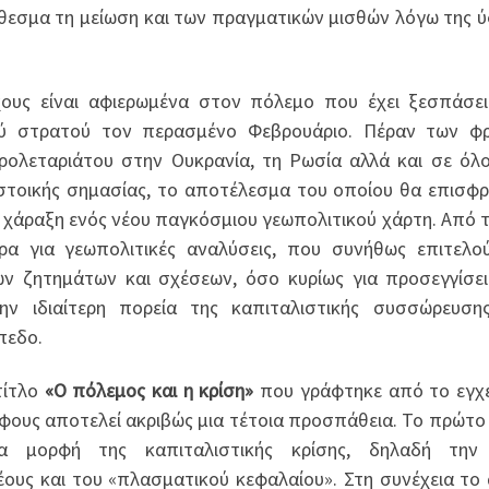
θεσμα τη μείωση και των πραγματικών μισθών λόγω της 
χους είναι αφιερωμένα στον πόλεμο που έχει ξεσπάσε
ού στρατού τον περασμένο Φεβρουάριο. Πέραν των φρ
ρολεταριάτου στην Ουκρανία, τη Ρωσία αλλά και σε όλ
ϊστοικής σημασίας, το αποτέλεσμα του οποίου θα επισφρ
η χάραξη ενός νέου παγκόσμιου γεωπολιτικού χάρτη. Από τ
ρα για γεωπολιτικές αναλύσεις, που συνήθως επιτελο
ών ζητημάτων και σχέσεων, όσο κυρίως για προσεγγίσε
την ιδιαίτερη πορεία της καπιταλιστικής συσσώρευση
πεδο.
τίτλο
«Ο πόλεμος και η κρίση»
που γράφτηκε από το εγχ
φους αποτελεί ακριβώς μια τέτοια προσπάθεια. Το πρώτο
σα μορφή της καπιταλιστικής κρίσης, δηλαδή την
ους και του «πλασματικού κεφαλαίου». Στη συνέχεια το