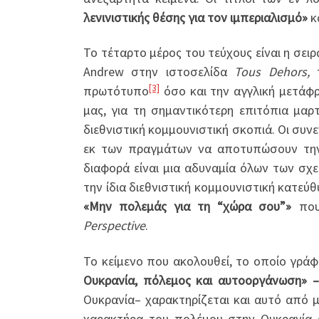
λενινιστικής θέσης για τον ιμπεριαλισμό»
κ
Το τέταρτο μέρος του τεύχους είναι η σε
Andrew στην ιστοσελίδα
Tous Dehors,
τ
[3]
πρωτότυπο
όσο και την αγγλική μετάφ
μας, για τη σημαντικότερη επιτόπια μα
διεθνιστική κομμουνιστική σκοπιά. Οι συ
εκ των πραγμάτων να αποτυπώσουν την 
διαφορά είναι μια αδυναμία όλων των σχ
την ίδια διεθνιστική κομμουνιστική κατεύθ
«Μην πολεμάς για τη “χώρα σου”»
που
Perspective
.
Το κείμενο που ακολουθεί, το οποίο γράφ
Ουκρανία, πόλεμος και αυτοοργάνωση» –
Ουκρανία– χαρακτηρίζεται και αυτό από 
χαρακτήρα του πολέμου στην Ουκρανία ως