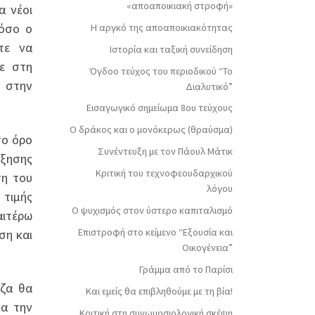
«αποαποικιακή στροφή»
α νέοι
τόσο ο
Η αργκό της αποαποικιακότητας
τε να
Ιστορία και ταξική συνείδηση
τε στη
Όγδοο τεύχος του περιοδικού “Το
ω στην
Διαλυτικό”
Εισαγωγικό σημείωμα 8ου τεύχους
Ο δράκος και ο μονόκερως (θραύσμα)
σο όρο
Συνέντευξη με τον Πάουλ Μάτικ
ξησης
Κριτική του τεχνοφεουδαρχικού
ση του
λόγου
 τιμής
Ο ψυχισμός στον ύστερο καπιταλισμό
αιτέρω
Επιστροφή στο κείμενο “Εξουσία και
ση και
Οικογένεια”
Γράμμα από το Παρίσι
εζα θα
Και εμείς θα επιβληθούμε με τη βία!
μα την
Κριτική στη συνωμοσιολογική σκέψη