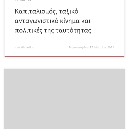
ΚΕΊΜΕΝΑ
Καπιταλισμός, ταξικό
ανταγωνιστικό κίνημα και
πολιτικές της ταυτότητας
από
dialytiko
δημοσιευμένο
17 Μαρτίου 2021
Πώς θα μπορούσαμε να το κάνουμε; Idris Robinson Μετάφραση:
Αντίθεση Ολόκληρο το κείμενο σε μορφή pdf Θέλω να ξεκινήσω
χαιρετίζοντας τα γεγονότα της χθεσινής νύχτας,[1] την εργατική
τάξη της πόλης του Σιάτλ, τους εξεγερμένους της πόλης του
Σιάτλ. Πραγματικά ενθουσιάστηκα με αυτό που είδα και γι’ αυτό
είμαι εδώ, για να νιώσω αυτή τη δόνηση. Θέλω επίσης να στείλω
την αλληλεγγύη μου στους συντρόφους στην Ελλάδα γιατί μου
έδωσαν το 2008 τη δυνατότητα να βιώσω την εμπειρία της
εξέγερσης για πρώτη φορά. Τα διδάγματα που πήρα και οι
εμπειρίες που αποκόμισα έχουν φανεί πολύτιμες στην παρούσα