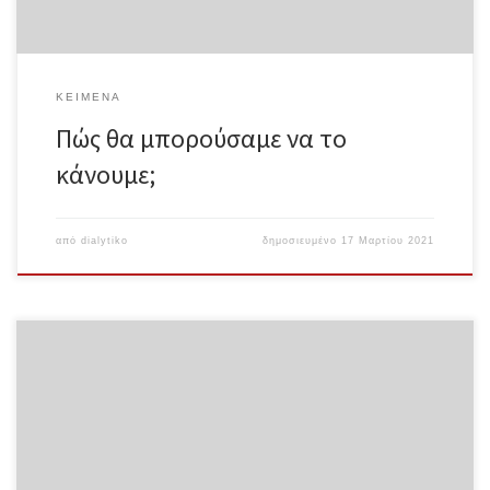
συγκυρία, παρόλο που […]
ΚΕΊΜΕΝΑ
Πώς θα μπορούσαμε να το
κάνουμε;
από
dialytiko
δημοσιευμένο
17 Μαρτίου 2021
Η Άνοδος της Μαύρης Αντιεξέγερσης Shemon Μετάφραση:
Αντίθεση Ολόκληρο το κείμενο σε μορφή pdf Εισαγωγή Από τις
26 Μαΐου έως την 1η Ιουνίου του 2020 μια πολυφυλετική
προλεταριακή εξέγερση της οποίας ηγούνταν Μαύροι πυρπόλησε
αστυνομικά τμήματα, κατέστρεψε μπατσικά, επιτέθηκε στην
αστυνομία, αναδιένειμε αγαθά και πήρε εκδίκηση για τη δολοφονία
αμέτρητων Μαύρων και μη ανθρώπων από την αστυνομία. Από την