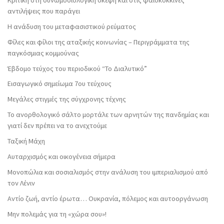
αντιλήψεις που παράγει
Η ανάδυση του μεταφασιστικού ρεύματος
Φίλες και φίλοι της αταξικής κοινωνίας – Περιγράμματα της
παγκόσμιας κομμούνας
Έβδομο τεύχος του περιοδικού “Το Διαλυτικό”
Εισαγωγικό σημείωμα 7ου τεύχους
Μεγάλες στιγμές της σύγχρονης τέχνης
Το ανορθολογικό σάλτο μορτάλε των αρνητών της πανδημίας και
γιατί δεν πρέπει να το ανεχτούμε
Ταξική Μάχη
Αυταρχισμός και οικογένεια σήμερα
Μονοπώλια και σοσιαλισμός στην ανάλυση του ιμπεριαλισμού από
τον Λένιν
Αντίο ζωή, αντίο έρωτα… Ουκρανία, πόλεμος και αυτοοργάνωση
Μην πολεμάς για τη «χώρα σου»!