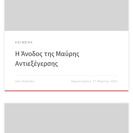
πρώτη εβδομάδα του Ιουνίου, τα πάντα άρχισαν να φαίνονται
διαφορετικά, όλοι έδιναν την εντύπωση πως έχουν ξεχάσει ότι
όλα αυτά συνέβησαν και αντ’ αυτού γίναμε καλοί διαδηλωτές,
γίναμε μη βίαιοι και ρεφορμιστές. Αντί να κάνουμε επίθεση στην
αστυνομία, υπομείναμε αμέτρητες […]
ΚΕΊΜΕΝΑ
Η Άνοδος της Μαύρης
Αντιεξέγερσης
από
dialytiko
δημοσιευμένο
17 Μαρτίου 2021
Δέκα θέσεις για την πανδημία Ian Alan Paul Μετάφραση: Ξενιστές
καταστάσεων για την άρση της πανδημικής αποξένωσης
Ολόκληρο το κείμενο σε μορφή pdf 1. Η πανδημία δεν είναι μια
συλλογή ιών, αλλά μια κοινωνική σχέση μεταξύ ανθρώπων η οποία