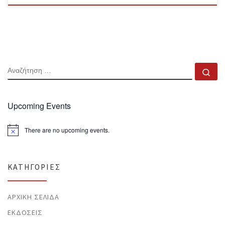
ΑΝΑΖΉΤΗΣΗ
Αν
Upcoming Events
There are no upcoming events.
N
o
t
i
c
KΑΤΗΓΟΡΊΕΣ
e
ΑΡΧΙΚΉ ΣΕΛΊΔΑ
ΕΚΔΌΣΕΙΣ