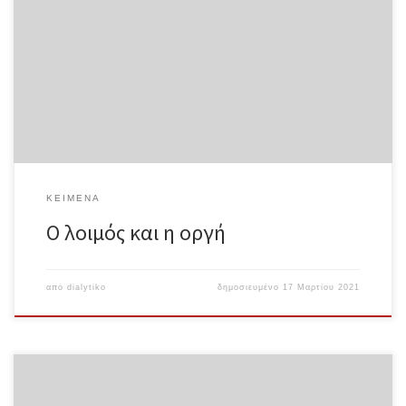
οποία βρισκόμαστε; Δεδομένης της τραγικής της πλευράς, η
περίοδος αυτή αναδεικνύει ανάγλυφα τις αδυναμίες και τα όρια
του παγκόσμιου καπιταλιστικού συστήματος, αδυναμίες που
μόλις χθες εμφανίζονταν ως στοιχεία της δύναμης και της
εξουσίας του. Υποβαλλόμενοι σε μια ατέρμονη λούπα τοξικών
λόγων, προς το παρόν είμαστε εγκλωβισμένοι σε ένα κλίμα
άγχους· είμαστε αβοήθητοι ακριβώς λόγω του ίδιου του
γεγονότος της απομόνωσής μας. Αισθανόμαστε απειλούμενοι από
ένα περιβάλλον όπου κάθε αντικείμενο και άτομο γίνεται
αντιληπτό […]
ΚΕΊΜΕΝΑ
Ο λοιμός και η οργή
από
dialytiko
δημοσιευμένο
17 Μαρτίου 2021
Μπροστά στην κρίση του κορωνοϊού Η ζωή μας πάνω από τα
κέρδη τους Omnia Sunt Communia Μετάφραση: Ξενιστές