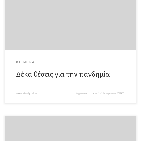
διαμεσολαβείται από ιούς. Τίποτα δεν είναι αναπόφευκτο,
αναπόδραστο ή αμετάβλητο σχετικά με τον κορωνοϊό που
ξεδιπλώνεται παντού γύρω μας, για τον απλούστατο λόγο ότι η
επιδημία είναι κοινωνική. Αρκούν οι ατελείωτες αναρτήσεις και
ανακοινώσεις που μας καθοδηγούν να βοηθήσουμε την
«επιπεδοποίηση της καμπύλης» για να γίνει σαφές ότι οι ιστορικές
συνέπειες και το ανθρώπινο κόστος της επιδημίας εξαρτώνται εξ
ολόκληρου […]
ΚΕΊΜΕΝΑ
Δέκα θέσεις για την πανδημία
από
dialytiko
δημοσιευμένο
17 Μαρτίου 2021
Ο λοιμός και η οργή Charles Reeve Μετάφραση: Αντίθεση
Ολόκληρο το κείμενο σε μορφή pdf Πώς μπορούμε να
κατανοήσουμε την παράξενη και μοναδική περίοδο μέσα στην