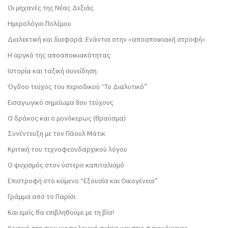
Οι μηχανές της Νέας Δεξιάς
Ημερολόγιο Πολέμου
Διαλεκτική και διαφορά: Ενάντια στην «αποαποικιακή στροφή»
Η αργκό της αποαποικιακότητας
Ιστορία και ταξική συνείδηση
Όγδοο τεύχος του περιοδικού “Το Διαλυτικό”
Εισαγωγικό σημείωμα 8ου τεύχους
Ο δράκος και ο μονόκερως (θραύσμα)
Συνέντευξη με τον Πάουλ Μάτικ
Κριτική του τεχνοφεουδαρχικού λόγου
Ο ψυχισμός στον ύστερο καπιταλισμό
Επιστροφή στο κείμενο “Εξουσία και Οικογένεια”
Γράμμα από το Παρίσι
Και εμείς θα επιβληθούμε με τη βία!
Κριτική στη συνωμοσιολογική σκέψη και στις φαιοκόκκινες