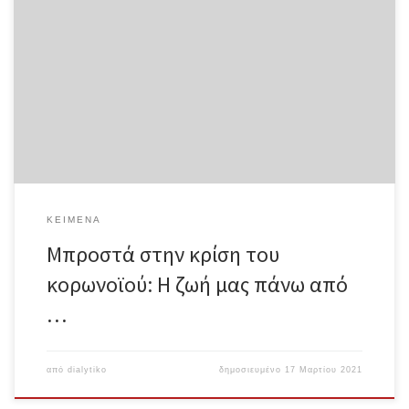
καταστάσεων για την άρση της πανδημικής αποξένωσης
Ολόκληρο το κείμενο σε μορφή pdf Η τρέχουσα υγειονομική
κρίση που δημιουργήθηκε από τη διασπορά του κορωνοϊού
έδειξε, για μια ακόμη φορά, ότι βρισκόμαστε αντιμέτωποι με ένα
δολοφονικό κράτος που αποκάλυψε το αληθινό του πρόσωπο:
ότι αποτελεί τη δικτατορία της τάξης των καπιταλιστών επί της
υπόλοιπης ανθρωπότητας. Ούτε αυτή η κυβέρνηση ούτε
οποιαδήποτε άλλη ανέβει στην εξουσία δεν θα φροντίσει για την
ευημερία του πληθυσμού, πόσο μάλλον για την υγεία του
προλεταριάτου. Η κυβέρνηση […]
ΚΕΊΜΕΝΑ
Μπροστά στην κρίση του
κορωνοϊού: Η ζωή μας πάνω από
…
από
dialytiko
δημοσιευμένο
17 Μαρτίου 2021