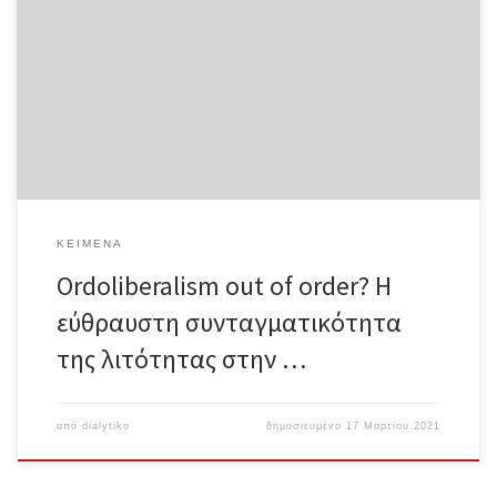
αρχιτεκτονική της Ευρωπαϊκής Νομισματικής Ένωσης (ΟΝΕ)
δημιουργήθηκε πάνω στη βάση ενός oρντο-φιλελεύθερου
πλαισίου.[1] Τα ακριβή χαρακτηριστικά που ορίζουν το ορντο-
φιλελεύθερο πλαίσιο έχουν υπάρξει αντικείμενο εκτεταμένης
διαμάχης. Παρόλα αυτά, ένα σημαντικό χαρακτηριστικό του
ορντο-φιλελευθερισμού, στο οποίο δεν έχει δοθεί αρκετή
προσοχή, αφορά τη σημασία της εμπέδωσης της οικονομικής
πολιτικής εντός μιας «συνταγματικής τάξης» (constitutional order):
η ορντο-φιλελεύθερη πολιτική οικονομία επιμένει στην ανάγκη
πλαισίωσης της οικονομικής πολιτικής εντός ορίων που τίθενται
από νομικούς, και […]
ΚΕΊΜΕΝΑ
Ordoliberalism out of order? Η
εύθραυστη συνταγματικότητα
της λιτότητας στην …
από
dialytiko
δημοσιευμένο
17 Μαρτίου 2021