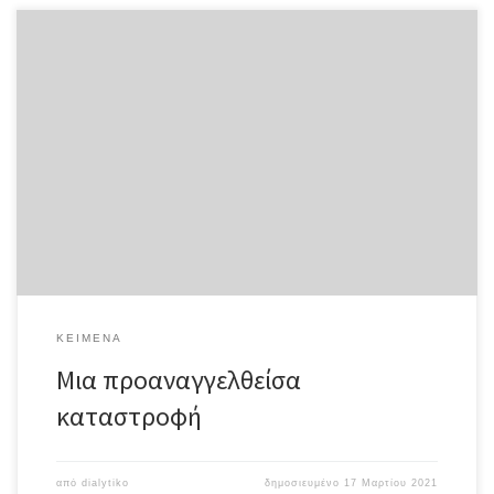
Μια προαναγγελθείσα καταστροφή Παύλος Ρούφος Ολόκληρο το
κείμενο σε μορφή pdf Αυτό το άρθρο δεν θα μπορούσε να έχει
γραφτεί χωρίς την τεράστια βοήθεια που μου έδωσαν πολλοί
άνθρωποι με τους οποίους συναντήθηκα κι συζήτησα στην Αθήνα
και τη Λέσβο, λίγο πριν την επιβολή του lockdown. Δεν υπάρχουν
λόγια για να τους ευχαριστήσω επαρκώς. Αλλά θέλω πάνω από
όλα να εκφράσω τη βαθιά ευγνωμοσύνη και τον σεβασμό μου για
την Μ.Π., νομικό που παρέχει συμβουλές σε δικαιούχους διεθνούς
προστασίας, και την Άρτεμη, που πέρασε τα τελευταία τέσσερα
χρόνια εργαζόμενη με ασυνόδευτους ανηλίκους στο στρατόπεδο
της Μόριας, όχι μόνο για […]
ΚΕΊΜΕΝΑ
Μια προαναγγελθείσα
καταστροφή
από
dialytiko
δημοσιευμένο
17 Μαρτίου 2021