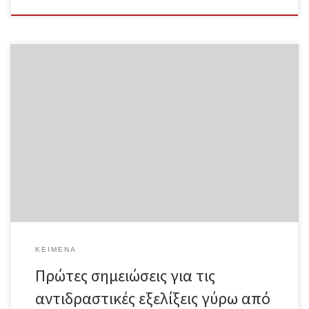
Πρώτες σημειώσεις για τις αντιδραστικές εξελίξεις γύρω από τη
μετανάστευση, την προσφυγιά και το συνοριακό καθεστώς της
Ευρωπαϊκής Ένωσης Αντίθεση Ολόκληρο το κείμενο σε μορφή pdf
Η κατάσταση στην Ελλάδα μετά τη συμφωνία ΕΕ-Τουρκίας Έχουν
περάσει σχεδόν 4 χρόνια από την επιβολή της συμφωνίας ΕΕ-
Τουρκίας η οποία επιχείρησε να εμποδίσει την ανεξέλεγκτη είσοδο
των μεταναστών/προσφύγων χωρίς χαρτιά στην ΕΕ και,
ευρύτερα, να ανασυγκροτήσει τους μηχανισμούς για τη ρύθμιση,
τον έλεγχο και την πειθάρχηση της κίνησής τους, που είχαν
καταρρεύσει πλήρως ανάμεσα στο 2015 και τις αρχές του 2016 –
όταν περισσότεροι από ένα εκατομμύριο μετανάστες/πρόσφυγες
κατάφεραν να διασχίσουν την […]
ΚΕΊΜΕΝΑ
Πρώτες σημειώσεις για τις
αντιδραστικές εξελίξεις γύρω από