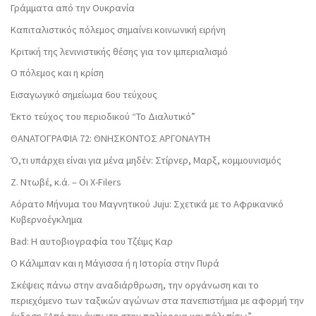
Γράμματα από την Ουκρανία
Καπιταλιστικός πόλεμος σημαίνει κοινωνική ειρήνη
Κριτική της λενινιστικής θέσης για τον ιμπεριαλισμό
Ο πόλεμος και η κρίση
Εισαγωγικό σημείωμα 6ου τεύχους
Έκτο τεύχος του περιοδικού “Το Διαλυτικό”
ΘΑΝΑΤΟΓΡΑΦΙΑ 72: ΘΝΗΣΚΟΝΤOΣ ΑΡΓΟΝΑΥΤΗ
Ό,τι υπάρχει είναι για μένα μηδέν: Στίρνερ, Μαρξ, κομμουνισμός
Ζ. Ντωβέ, κ.ά. – Οι X-Filers
Αόρατο Μήνυμα του Μαγνητικού Juju: Σχετικά με το Αφρικανικό
Κυβερνοέγκλημα
Bad: Η αυτοβιογραφία του Τζέιμς Καρ
Ο Κάλιμπαν και η Μάγισσα ή η Ιστορία στην Πυρά
Σκέψεις πάνω στην αναδιάρθρωση, την οργάνωση και το
περιεχόμενο των ταξικών αγώνων στα πανεπιστήμια με αφορμή την
έκδοση “Από την άμπωτη στην παλίρροια και πάλι πίσω”