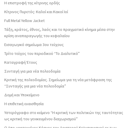
Η επιστροφή της κίτρινης ορδής
Κίτρινος Πυρετός: Καλοί και Κακοί Ιοί
Full Metal Yellow Jacket
Τάξη, κράτος, έθνος, λαός και το πραγματικό κίνημα μέσα στην
κρίση αναπαραγωγής του κεφαλαίου
Εισαγωγικό σημείωμα 3ου τεύχους
Τρίτο τεύχος του περιοδικού “Το Διαλυτικό”
Καταγραφή Έτους
Συνταγή για μια νέα πολεοδομία
Κριτική της πολεοδομίας. Σημείωμα για τη νέα μετάφραση της
“Συνταγής για μια νέα πολεοδομία”
Δομή και Υποκείμενο
Η επιθετική ευαισθησία
Υστερόγραφο στο κείμενο “Η κριτική των πολιτικών της ταυτότητας
ως κριτική του γενικευμένου διαχωρισμού”
Ο Απο-γοητευμένος Κόσμος του Αριστερού Κεϋνσιανισμού εκ των