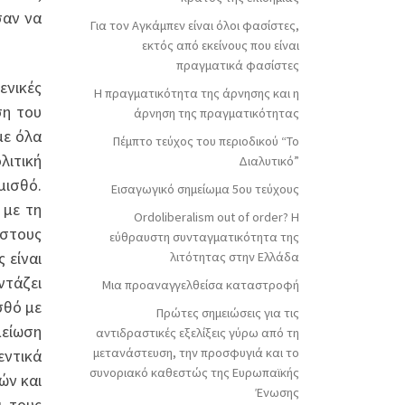
σαν να
Για τον Αγκάμπεν είναι όλοι φασίστες,
εκτός από εκείνους που είναι
πραγματικά φασίστες
ενικές
Η πραγματικότητα της άρνησης και η
ση του
άρνηση της πραγματικότητας
με όλα
Πέμπτο τεύχος του περιοδικού “Το
λιτική
Διαλυτικό”
μισθό.
Εισαγωγικό σημείωμα 5ου τεύχους
 με τη
Ordoliberalism out of order? Η
 στους
εύθραυστη συνταγματικότητα της
 είναι
λιτότητας στην Ελλάδα
ντάζει
Μια προαναγγελθείσα καταστροφή
σθό με
Πρώτες σημειώσεις για τις
μείωση
αντιδραστικές εξελίξεις γύρω από τη
μετανάστευση, την προσφυγιά και το
εντικά
συνοριακό καθεστώς της Ευρωπαϊκής
ών και
Ένωσης
ι τους