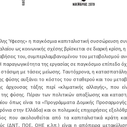
λης Ύφεσης» η παγκόσμια καπιταλιστική συσσώρευση συν
αλαίου ως κοινωνικής σχέσης βρίσκεται σε διαρκή κρίση, η
ολαβήσεις του, συμπεριλαμβανομένου του μεταβολισμού α
 Η παραγωγικότητα της εργασίας σε παγκόσμιο επίπεδο όχ
αι στάσιμη με τάσεις μείωσης. Ταυτόχρονα, η κατασπατάλη
ς φύσης αυξάνει το κόστος του σταθερού και του μετα
ς άρχουσας τάξης περί «κλιματικής αλλαγής», που εί
 της φύσης. Πέραν των πολιτικών απαξίωσης και κατασ
ίου όπως είναι τα «Προγράμματα Δομικής Προσαρμογής»
νια στην Ελλάδα) και οι πολεμικές επιχειρήσεις εξολόθ
ος που ακολουθείται από τα καπιταλιστικά κράτη κα
ύς (ΔΝΤ, ΠΟΕ, ΟΗΕ κ.λπ.) είναι η απόπειρα μετακύλισ