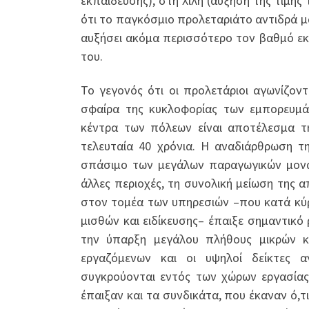
εκπαίδευσης), στη Χιλή (αύξηση της τιμής 
ότι το παγκόσμιο προλεταριάτο αντιδρά 
αυξήσει ακόμα περισσότερο τον βαθμό εκμ
του.
Το γεγονός ότι οι προλετάριοι αγωνίζον
σφαίρα της κυκλοφορίας των εμπορευμά
κέντρα των πόλεων είναι αποτέλεσμα τ
τελευταία 40 χρόνια. Η αναδιάρθρωση τ
σπάσιμο των μεγάλων παραγωγικών μονά
άλλες περιοχές, τη συνολική μείωση της
στον τομέα των υπηρεσιών –που κατά κύρ
μισθών και ειδίκευσης– έπαιξε σημαντικό
την ύπαρξη μεγάλου πλήθους μικρών κα
εργαζόμενων και οι υψηλοί δείκτες 
συγκρούονται εντός των χώρων εργασίας 
έπαιξαν και τα συνδικάτα, που έκαναν ό,