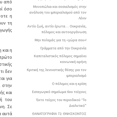
ου από
Μονοπώλια και σοσιαλισμός στην
οί όσο
ανάλυση του ιμπεριαλισμού από τον
τοτε η
Λένιν
ουν τη
Αντίο ζωή, αντίο έρωτα… Ουκρανία,
αγωγής
πόλεμος και αυτοοργάνωση
Μην πολεμάς για τη «χώρα σου»!
Γράμματα από την Ουκρανία
 και η
Καπιταλιστικός πόλεμος σημαίνει
 πρώτο
κοινωνική ειρήνη
στικής
Κριτική της λενινιστικής θέσης για τον
τι δεν
ιμπεριαλισμό
αι για
Ο πόλεμος και η κρίση
Α στην
ής και
Εισαγωγικό σημείωμα 6ου τεύχους
ή του
Έκτο τεύχος του περιοδικού “Το
Διαλυτικό”
νη. Σε
α αυτά
ΘΑΝΑΤΟΓΡΑΦΙΑ 72: ΘΝΗΣΚΟΝΤOΣ