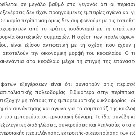
φείλεται σε μεγάλο βαθμό στο γεγονός ότι οι περισσ
εξεγέρσεις δεν είχαν προηγούμενες εμπειρίες αγώνα και γι
 Σε καμία περίπτωση όμως δεν συμφωνούμε με τις τοποθε
ραχωρήσεων από το κράτος ισοδυναμεί με τη στράτευ
ιουργία διαταξικών συμμαχιών. Η σχέση των προλετάριων
ου, είναι εξίσου αντιφατική με τη σχέση που έχουν 
ου αποτελούν την οικονομική μορφή του κεφαλαίου. Ο τ
αι-ενάντια στο κεφάλαιο μέχρι τη στιγμή της επαναστ
ατων εξεγέρσεων είναι ότι συνιστούν στις περισσό
καπιταλιστικής πολεοδομίας. Ειδικότερα στην περίπτω
κατεξοχήν μη-τόπους της εμπορευματικής κυκλοφορίας –ο
σημεία συνάντησης και αγώνα για το σαμποτάζ της κυκλο
του εμπορεύματος-εργασιακή δύναμη. Το ίδιο συνέβη κα
εξέλεγκτες διαδηλώσεις, συγκρούσεις και λεηλασίες στα 
γερσιακής περιπλάνησης, εκτροπής-οικειοποίησης των π