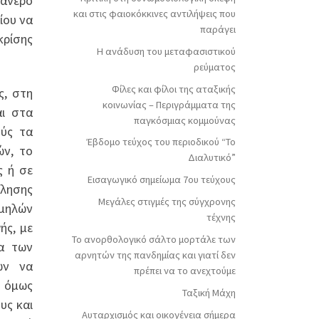
φανερό
και στις φαιοκόκκινες αντιλήψεις που
ίου να
παράγει
κρίσης
Η ανάδυση του μεταφασιστικού
ρεύματος
Φίλες και φίλοι της αταξικής
ς, στη
κοινωνίας – Περιγράμματα της
αι στα
παγκόσμιας κομμούνας
ούς τα
Έβδομο τεύχος του περιοδικού “Το
ών, το
Διαλυτικό”
ς ή σε
Εισαγωγικό σημείωμα 7ου τεύχους
όλησης
Μεγάλες στιγμές της σύγχρονης
αμηλών
τέχνης
ής, με
Το ανορθολογικό σάλτο μορτάλε των
ια των
αρνητών της πανδημίας και γιατί δεν
ων να
πρέπει να το ανεχτούμε
ο όμως
Ταξική Μάχη
υς και
Αυταρχισμός και οικογένεια σήμερα