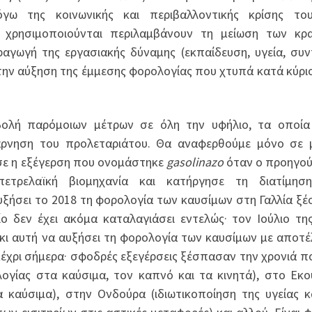
γω της κοινωνικής και περιβαλλοντικής κρίσης το
υ χρησιμοποιούνται περιλαμβάνουν τη μείωση των κρ
γωγή της εργασιακής δύναμης (εκπαίδευση, υγεία, συν
ι την αύξηση της έμμεσης φορολογίας που χτυπά κατά κύρι
βολή παρόμοιων μέτρων σε όλη την υφήλιο, τα οποί
άρνηση του προλεταριάτου. Θα αναφερθούμε μόνο σε 
σε η εξέγερση που ονομάστηκε
gasolinazo
όταν ο προηγο
πετρελαϊκή βιομηχανία και κατήργησε τη διατίμησ
υξήσει το 2018 τη φορολογία των καυσίμων στη Γαλλία ξ
ο δεν έχει ακόμα καταλαγιάσει εντελώς· τον Ιούλιο της
ε κι αυτή να αυξήσει τη φορολογία των καυσίμων με αποτ
μέχρι σήμερα· σφοδρές εξεγέρσεις ξέσπασαν την χρονιά π
ογίας στα καύσιμα, τον καπνό και τα κινητά), στο Εκ
 καύσιμα), στην Ονδούρα (ιδιωτικοποίηση της υγείας κ