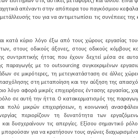
των εισιτηρίων στις αστικές μεταφορές) και αλλού. Είναι 
μαχητικά απέναντι στην απόπειρα του παγκόσμιου κεφαλα
ετάλλευσής του για να αντιμετωπίσει τις συνέπειες της 
ται κατά κύριο λόγο έξω από τους χώρους εργασίας του
των, στους οδικούς άξονες, στους οδικούς κόμβους κ
ης συντριπτικής ήττας που έχουν δεχτεί μέσα σε αυτ
ης παραγωγής με τo outsourcing συγκεκριμένων εργασι
δων σε μικρότερες, τη μετεγκατάσταση σε άλλες χώρε
 απασχόλησης στη μεταποίηση και την αύξηση της απασχ
ιο λόγο αφορά μικρές επιχειρήσεις έντασης εργασίας, χ
 ρόλο σε αυτή την ήττα. Ο κατακερματισμός της παραγωγ
ι πολύ μικρών επιχειρήσεων, η κοινωνική ανασφάλε
ανεργίας περιορίζουν τη δυνατότητα των εργαζόμεν
και δυσχεραίνουν τις απεργίες. Εξίσου σημαντικό ρόλ
τι μπορούσαν για να κρατήσουν τους αγώνες διαχωρισμένο