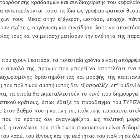
απορρόφησης κραδασμών και συνδιαχείρισης του κεφαλαί
να αναπαράγονται τόσο τα ίδια ως γραφειοκρατικοί θεσμ
λεχών τους. Μέσα στην εξέγερση, ωστόσο, υπάρχει πάν
σουν σχέσεις, οργάνωση και συνείδηση ώστε να αποκτήσ
ίας τους και να μετασχηματίσουν την ολότητα της παρ
που έχουν ξεσπάσει τα τελευταία χρόνια είναι η απόρριψη
το σύνολό της, πράγμα που μπορεί να αποτελέσει ένα
διαχωρισμένης δραστηριότητας και μορφής της καπιταλι
 του πολιτικού συστήματος δεν εξασφαλίζει επ’ ουδενί ό
, τα οποία θα εκμεταλλευτούν το κενό που δημιουργείτ
στικού κράτους, όπως έδειξε το παράδειγμα του ΣΥΡΙΖ
 Στον βαθμό που η κριτική της πολιτικής παραμένει ατελ
που το κράτος δεν αναγνωρίζεται ως πολιτική μορφ
εί, η ανανέωση του πολιτικού προσωπικού είναι δεδομέ
του λαού, του έθνους και της ιδιότητας του πολίτη σε όλ