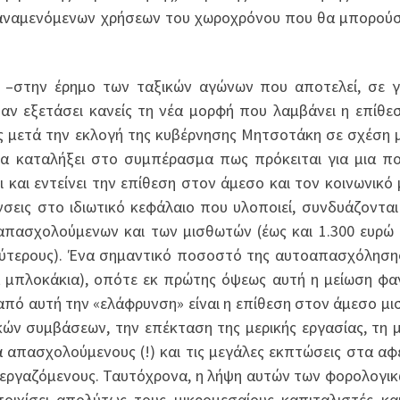
 αναμενόμενων χρήσεων του χωροχρόνου που θα μπορού
 –στην έρημο των ταξικών αγώνων που αποτελεί, σε γ
 αν εξετάσει κανείς τη νέα μορφή που λαμβάνει η επίθε
υς μετά την εκλογή της κυβέρνησης Μητσοτάκη σε σχέση 
α καταλήξει στο συμπέρασμα πως πρόκειται για μια πο
 και εντείνει την επίθεση στον άμεσο και τον κοινωνικό 
σεις στο ιδιωτικό κεφάλαιο που υλοποιεί, συνδυάζονται
απασχολούμενων και των μισθωτών (έως και 1.300 ευρώ
ύτερους). Ένα σημαντικό ποσοστό της αυτοαπασχόλησης
 μπλοκάκια), οπότε εκ πρώτης όψεως αυτή η μείωση φα
από αυτή την «ελάφρυνση» είναι η επίθεση στον άμεσο μι
ν συμβάσεων, την επέκταση της μερικής εργασίας, τη 
 απασχολούμενους (!) και τις μεγάλες εκπτώσεις στα αφ
εργαζόμενους. Ταυτόχρονα, η λήψη αυτών των φορολογικ
οιχίσει απολύτως τους μικρομεσαίους καπιταλιστές κα