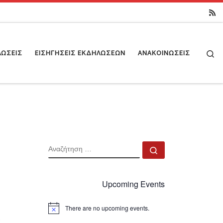
Se
ΛΏΣΕΙΣ
ΕΙΣΗΓΉΣΕΙΣ ΕΚΔΗΛΏΣΕΩΝ
ΑΝΑΚΟΙΝΏΣΕΙΣ
ΑΝΑΖΉΤΗΣΗ
Αναζήτηση …
Upcoming Events
There are no upcoming events.
N
o