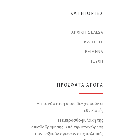
t
i
c
KΑΤΗΓΟΡΊΕΣ
e
ΑΡΧΙΚΉ ΣΕΛΊΔΑ
ΕΚΔΌΣΕΙΣ
ΚΕΊΜΕΝΑ
ΤΕΎΧΗ
ΠΡΌΣΦΑΤΑ ΆΡΘΡΑ
Η επανάσταση όπου δεν χωρούν οι
εθνικιστές
Η εμπροσθοφυλακή της
οπισθοδρόμησης. Από την υποχώρηση
των ταξικών αγώνων στις πολιτικές