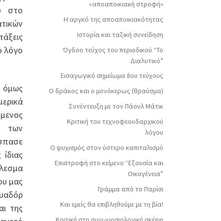
«αποαποικιακή στροφή»
υ στο
Η αργκό της αποαποικιακότητας
ατικών
Ιστορία και ταξική συνείδηση
τάξεις
ο λόγο
Όγδοο τεύχος του περιοδικού “Το
Διαλυτικό”
Εισαγωγικό σημείωμα 8ου τεύχους
α όμως
Ο δράκος και ο μονόκερως (θραύσμα)
μερικά
Συνέντευξη με τον Πάουλ Μάτικ
ύμενος
Κριτική του τεχνοφεουδαρχικού
η των
λόγου
έσπασε
Ο ψυχισμός στον ύστερο καπιταλισμό
 ίδιας
Επιστροφή στο κείμενο “Εξουσία και
έλεσμα
Οικογένεια”
ου μας
Γράμμα από το Παρίσι
ουαδόρ
Και εμείς θα επιβληθούμε με τη βία!
αι της
Κριτική στη συνωμοσιολογική σκέψη