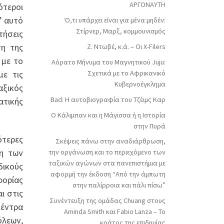
ΑΡΓΟΝΑΥΤΗ
ότεροι
’ αυτό
Ό,τι υπάρχει είναι για μένα μηδέν:
Στίρνερ, Μαρξ, κομμουνισμός
τήσεις
ση της
Ζ. Ντωβέ, κ.ά. – Οι X-Filers
 με το
Αόρατο Μήνυμα του Μαγνητικού Juju:
Σχετικά με το Αφρικανικό
με τις
Κυβερνοέγκλημα
αξικός
Bad: Η αυτοβιογραφία του Τζέιμς Καρ
ατικής
Ο Κάλιμπαν και η Μάγισσα ή η Ιστορία
στην Πυρά
τερες
Σκέψεις πάνω στην αναδιάρθρωση,
ση των
την οργάνωση και το περιεχόμενο των
ταξικών αγώνων στα πανεπιστήμια με
δικούς
αφορμή την έκδοση “Από την άμπωτη
φορίας
στην παλίρροια και πάλι πίσω”
ι στις
Συνέντευξη της ομάδας Chuang στους
κέντρα
Aminda Smith και Fabio Lanza – Το
όλεων,
κράτος της επιδημίας