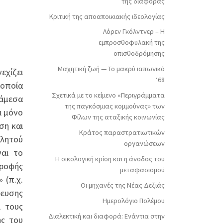
της διαφοράς
Κριτική της αποαποικιακής ιδεολογίας
Λόρεν Γκόλντνερ – Η
εμπροσθοφυλακή της
οπισθοδρόμησης
Μαχητική ζωή — Το μακρύ ιαπωνικό
εχίζει
‘68
 οποία
Σχετικά με το κείμενο «Περιγράμματα
νάμεσα
της παγκόσμιας κομμούνας» των
ι μόνο
Φίλων της αταξικής κοινωνίας
ση και
Κράτος παραστρατιωτικών
βλητού
οργανώσεων
ναι το
Η οικολογική κρίση και η άνοδος του
τροφής
μεταφασισμού
 (π.χ.
Οι μηχανές της Νέας Δεξιάς
ρευσης
Ημερολόγιο Πολέμου
ι τους
Διαλεκτική και διαφορά: Ενάντια στην
ης του