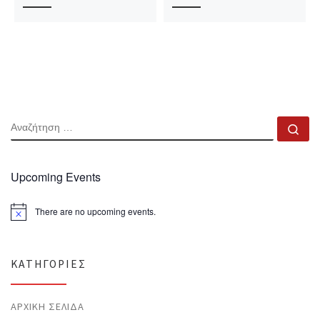
ΑΝΑΖΉΤΗΣΗ
Αν
Upcoming Events
There are no upcoming events.
N
o
t
i
c
KΑΤΗΓΟΡΊΕΣ
e
ΑΡΧΙΚΉ ΣΕΛΊΔΑ