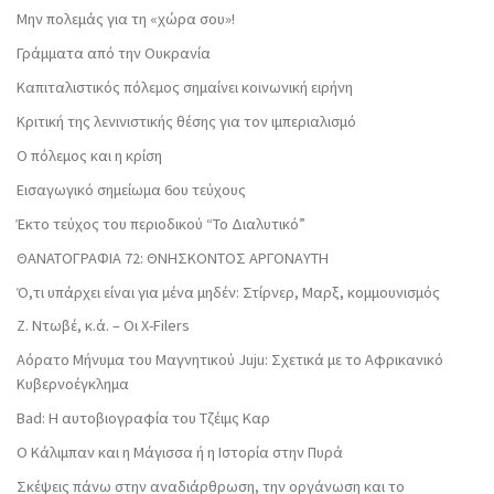
Μην πολεμάς για τη «χώρα σου»!
Γράμματα από την Ουκρανία
Καπιταλιστικός πόλεμος σημαίνει κοινωνική ειρήνη
Κριτική της λενινιστικής θέσης για τον ιμπεριαλισμό
Ο πόλεμος και η κρίση
Εισαγωγικό σημείωμα 6ου τεύχους
Έκτο τεύχος του περιοδικού “Το Διαλυτικό”
ΘΑΝΑΤΟΓΡΑΦΙΑ 72: ΘΝΗΣΚΟΝΤOΣ ΑΡΓΟΝΑΥΤΗ
Ό,τι υπάρχει είναι για μένα μηδέν: Στίρνερ, Μαρξ, κομμουνισμός
Ζ. Ντωβέ, κ.ά. – Οι X-Filers
Αόρατο Μήνυμα του Μαγνητικού Juju: Σχετικά με το Αφρικανικό
Κυβερνοέγκλημα
Bad: Η αυτοβιογραφία του Τζέιμς Καρ
Ο Κάλιμπαν και η Μάγισσα ή η Ιστορία στην Πυρά
Σκέψεις πάνω στην αναδιάρθρωση, την οργάνωση και το