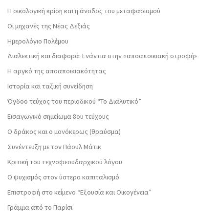
Η οικολογική κρίση και η άνοδος του μεταφασισμού
Οι μηχανές της Νέας Δεξιάς
Ημερολόγιο Πολέμου
Διαλεκτική και διαφορά: Ενάντια στην «αποαποικιακή στροφή»
Η αργκό της αποαποικιακότητας
Ιστορία και ταξική συνείδηση
Όγδοο τεύχος του περιοδικού “Το Διαλυτικό”
Εισαγωγικό σημείωμα 8ου τεύχους
Ο δράκος και ο μονόκερως (θραύσμα)
Συνέντευξη με τον Πάουλ Μάτικ
Κριτική του τεχνοφεουδαρχικού λόγου
Ο ψυχισμός στον ύστερο καπιταλισμό
Επιστροφή στο κείμενο “Εξουσία και Οικογένεια”
Γράμμα από το Παρίσι