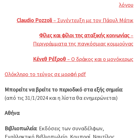
λόγου
Claudio Pozzoli
– Συνέντευξη με τον Πάουλ Μάτικ
Φίλες και φίλοι της αταξικής κοινωνίας
–
Περιγράμματα της παγκόσμιας κομμούνας
Κένεθ Ρέξροθ
– Ο δράκος και ο μονόκερως
Ολόκληρο το τεύχος σε μορφή pdf
Μπορείτε να βρείτε το περιοδικό στα εξής σημεία:
(από τις 31/1/2024 και η λίστα θα ενημερώνεται)
Αθήνα
Βιβλιοπωλεία
: Εκδόσεις των συναδέλφων,
Εναλλακτικό Βιβλιοπωλείο, Κομπραί, Ναυτίλος,