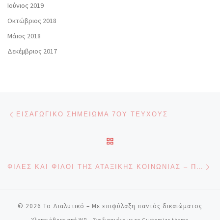
Ιούνιος 2019
Οκτώβριος 2018
Μάιος 2018
Δεκέμβριος 2017
Πλοήγηση δημοσιεύσεων
Προηγούμενο άρθρο
ΕΙΣΑΓΩΓΙΚΌ ΣΗΜΕΊΩΜΑ 7ΟΥ ΤΕΎΧΟΥΣ
ΠΊΣΩ ΣΤΗΝ ΛΊΣΤΑ ΆΡΘΡΩ
Επ
ΦΊΛΕΣ ΚΑΙ ΦΊΛΟΙ ΤΗΣ ΑΤΑΞΙΚΉΣ ΚΟΙΝΩΝΊΑΣ – ΠΕΡΙΓΡΆΜΜΑΤΑ ΤΗΣ ΠΑΓΚΌΣΜΙΑΣ ΚΟΜΜΟΎΝΑΣ
© 2026
Το Διαλυτικό
– Με επιφύλαξη παντός δικαιώματος
Υλοποιήθηκε από
WP
– Σχεδιασμένο με το
Customizr theme