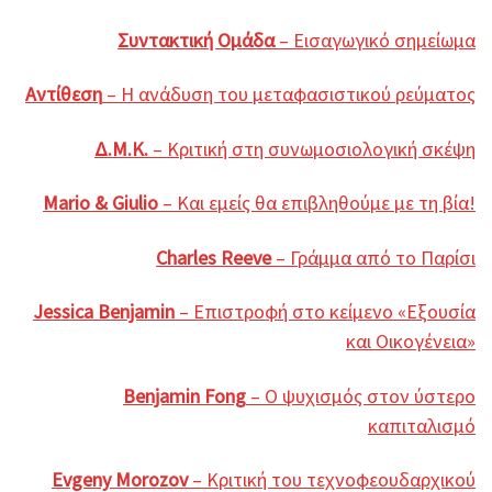
Συντακτική Ομάδα
– Εισαγωγικό σημείωμα
Αντίθεση
– Η ανάδυση του μεταφασιστικού ρεύματος
Δ.Μ.Κ.
– Κριτική στη συνωμοσιολογική σκέψη
Mario & Giulio
– Και εμείς θα επιβληθούμε με τη βία!
Charles Reeve
– Γράμμα από το Παρίσι
Jessica Benjamin
– Επιστροφή στο κείμενο «Εξουσία
και Οικογένεια»
Benjamin Fong
– Ο ψυχισμός στον ύστερο
καπιταλισμό
Evgeny Morozov
– Κριτική του τεχνοφεουδαρχικού