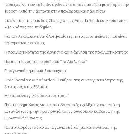
περιεχόμενο των ταξικών αγώνων στα πανεπιστήμια με αφορμή την
έκδοση “Από την άμπωτη στην παλίρροια και πάλι πίσω”
Συνέντευξη της ομάδας Chuang στους Aminda Smith και Fabio Lanza
– Το κράτος της επιδημίας
Για τον Αγκάμπεν είναι όλοι φασίστες, εκτός από εκείνους που είναι
πραγματικά φασίστες
Η πραγματικότητα της άρνησης και η άρνηση της πραγματικότητας
Πέμπτο τεύχος του περιοδικού “Το Διαλυτικό”
Εισαγωγικό σημείωμα 5ου τεύχους
Ordoliberalism out of order? Η εύθραυστη συνταγματικότητα της
λιτότητας στην Ελλάδα
Μια προαναγγελθείσα καταστροφή
Πρώτες σημειώσεις για τις αντιδραστικές εξελίξεις γύρω από τη
μετανάστευση, την προσφυγιά και το συνοριακό καθεστώς της
Ευρωπαϊκής Ένωσης
Καπιταλισμός, ταξικό ανταγωνιστικό κίνημα και πολιτικές της
ταυτότητας