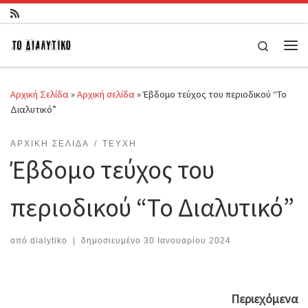
Μετάβαση στο περιεχόμενο
Search
Μεν
Αρχική Σελίδα
»
Αρχική σελίδα
»
Έβδομο τεύχος του περιοδικού “Το
Διαλυτικό”
ΑΡΧΙΚΉ ΣΕΛΊΔΑ
ΤΕΎΧΗ
Έβδομο τεύχος του
περιοδικού “Το Διαλυτικό”
από
dialytiko
|
δημοσιευμένο
30 Ιανουαρίου 2024
Περιεχόμενα