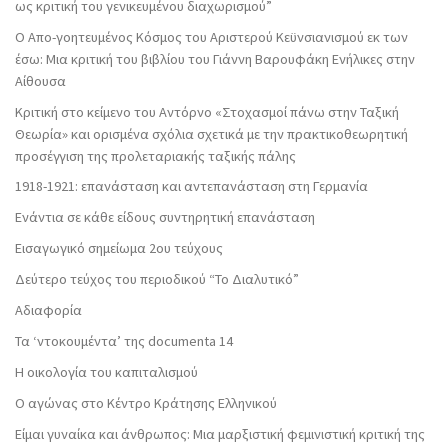
ως κριτική του γενικευμένου διαχωρισμού”
Ο Απο-γοητευμένος Κόσμος του Αριστερού Κεϋνσιανισμού εκ των
έσω: Μια κριτική του βιβλίου του Γιάννη Βαρουφάκη Ενήλικες στην
Αίθουσα
Κριτική στο κείμενο του Αντόρνο «Στοχασμοί πάνω στην Ταξική
Θεωρία» και ορισμένα σχόλια σχετικά με την πρακτικοθεωρητική
προσέγγιση της προλεταριακής ταξικής πάλης
1918-1921: επανάσταση και αντεπανάσταση στη Γερμανία
Ενάντια σε κάθε είδους συντηρητική επανάσταση
Εισαγωγικό σημείωμα 2ου τεύχους
Δεύτερο τεύχος του περιοδικού “Το Διαλυτικό”
Αδιαφορία
Τα ‘ντοκουμέντα’ της documenta 14
Η οικολογία του καπιταλισμού
Ο αγώνας στο Κέντρο Κράτησης Ελληνικού
Είμαι γυναίκα και άνθρωπος: Μια μαρξιστική φεμινιστική κριτική της