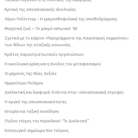
Κριτική της αποαποικιακής ιδεολογίας
Λόρεν Γκόλντνερ – Η εμπροσθοφυλακή της οπισθοδρόμησης
Μαχητική ζωή — Το μακρύ ιαπωνικό ‘68
Σχετικά με το κείμενο «Περιγράμματα της παγκόσμιας κομμούνας»
των Φίλων της αταξικής κοινωνίας
Κράτος παραστρατιωτικών οργανώσεων
Η οικολογική κρίση και η άνοδος του μεταφασισμού
Οι μηχανές της Νέας Δεξιάς
Ημερολόγιο Πολέμου
Διαλεκτική και διαφορά: Ενάντια στην «αποαποικιακή στροφή»
Η αργκό της αποαποικιακότητας
Ιστορία και ταξική συνείδηση
Όγδοο τεύχος του περιοδικού “Το Διαλυτικό”
Εισαγωγικό σημείωμα 8ου τεύχους