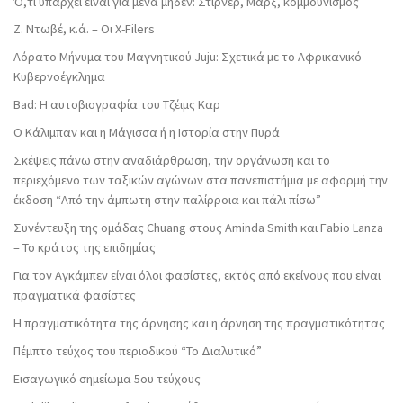
Ό,τι υπάρχει είναι για μένα μηδέν: Στίρνερ, Μαρξ, κομμουνισμός
Ζ. Ντωβέ, κ.ά. – Οι X-Filers
Αόρατο Μήνυμα του Μαγνητικού Juju: Σχετικά με το Αφρικανικό
Κυβερνοέγκλημα
Bad: Η αυτοβιογραφία του Τζέιμς Καρ
Ο Κάλιμπαν και η Μάγισσα ή η Ιστορία στην Πυρά
Σκέψεις πάνω στην αναδιάρθρωση, την οργάνωση και το
περιεχόμενο των ταξικών αγώνων στα πανεπιστήμια με αφορμή την
έκδοση “Από την άμπωτη στην παλίρροια και πάλι πίσω”
Συνέντευξη της ομάδας Chuang στους Aminda Smith και Fabio Lanza
– Το κράτος της επιδημίας
Για τον Αγκάμπεν είναι όλοι φασίστες, εκτός από εκείνους που είναι
πραγματικά φασίστες
Η πραγματικότητα της άρνησης και η άρνηση της πραγματικότητας
Πέμπτο τεύχος του περιοδικού “Το Διαλυτικό”
Εισαγωγικό σημείωμα 5ου τεύχους