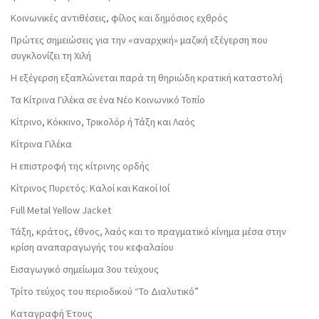
Κοινωνικές αντιθέσεις, φίλος και δημόσιος εχθρός
Πρώτες σημειώσεις για την «αναρχική» μαζική εξέγερση που
συγκλονίζει τη Χιλή
Η εξέγερση εξαπλώνεται παρά τη θηριώδη κρατική καταστολή
Τα Κίτρινα Γιλέκα σε ένα Νέο Κοινωνικό Τοπίο
Κίτρινο, Κόκκινο, Τρικολόρ ή Τάξη και Λαός
Κίτρινα Γιλέκα
Η επιστροφή της κίτρινης ορδής
Κίτρινος Πυρετός: Καλοί και Κακοί Ιοί
Full Metal Yellow Jacket
Τάξη, κράτος, έθνος, λαός και το πραγματικό κίνημα μέσα στην
κρίση αναπαραγωγής του κεφαλαίου
Εισαγωγικό σημείωμα 3ου τεύχους
Τρίτο τεύχος του περιοδικού “Το Διαλυτικό”
Καταγραφή Έτους