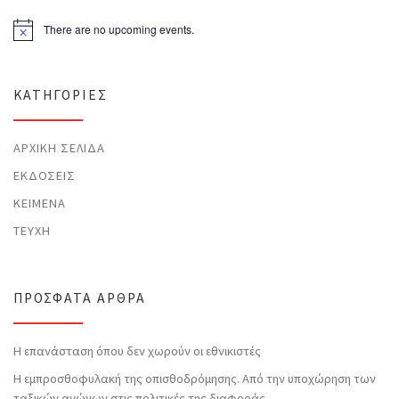
There are no upcoming events.
N
o
t
i
c
KΑΤΗΓΟΡΊΕΣ
e
ΑΡΧΙΚΉ ΣΕΛΊΔΑ
ΕΚΔΌΣΕΙΣ
ΚΕΊΜΕΝΑ
ΤΕΎΧΗ
ΠΡΌΣΦΑΤΑ ΆΡΘΡΑ
Η επανάσταση όπου δεν χωρούν οι εθνικιστές
Η εμπροσθοφυλακή της οπισθοδρόμησης. Από την υποχώρηση των
ταξικών αγώνων στις πολιτικές της διαφοράς