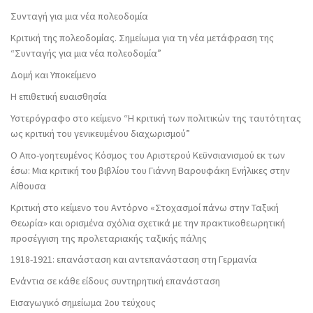
Συνταγή για μια νέα πολεοδομία
Κριτική της πολεοδομίας. Σημείωμα για τη νέα μετάφραση της
“Συνταγής για μια νέα πολεοδομία”
Δομή και Υποκείμενο
Η επιθετική ευαισθησία
Υστερόγραφο στο κείμενο “Η κριτική των πολιτικών της ταυτότητας
ως κριτική του γενικευμένου διαχωρισμού”
Ο Απο-γοητευμένος Κόσμος του Αριστερού Κεϋνσιανισμού εκ των
έσω: Μια κριτική του βιβλίου του Γιάννη Βαρουφάκη Ενήλικες στην
Αίθουσα
Κριτική στο κείμενο του Αντόρνο «Στοχασμοί πάνω στην Ταξική
Θεωρία» και ορισμένα σχόλια σχετικά με την πρακτικοθεωρητική
προσέγγιση της προλεταριακής ταξικής πάλης
1918-1921: επανάσταση και αντεπανάσταση στη Γερμανία
Ενάντια σε κάθε είδους συντηρητική επανάσταση
Εισαγωγικό σημείωμα 2ου τεύχους