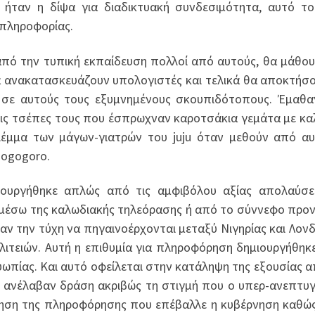
α ήταν η δίψα για διαδικτυακή συνδεσιμότητα, αυτό τ
 πληροφορίας.
από την τυπική εκπαίδευση πολλοί από αυτούς, θα μάθο
 ανακατασκευάζουν υπολογιστές και τελικά θα αποκτήσο
α σε αυτούς τους εξυμνημένους σκουπιδότοπους. Έμαθ
ις τσέπες τους που έσπρωχναν καροτσάκια γεμάτα με κα
λέμμα των μάγων-γιατρών του juju όταν μεθούν από α
 ogogoro.
ουργήθηκε απλώς από τις αμφιβόλου αξίας απολαύσε
 μέσω της καλωδιακής τηλεόρασης ή από το σύννεφο προ
ν την τύχη να πηγαινοέρχονται μεταξύ Νιγηρίας και Λονδ
λιτειών. Αυτή η επιθυμία για πληροφόρηση δημιουργήθηκ
ωπίας. Και αυτό οφείλεται στην κατάληψη της εξουσίας α
οι ανέλαβαν δράση ακριβώς τη στιγμή που ο υπερ-ανεπτυ
ηση της πληροφόρησης που επέβαλλε η κυβέρνηση καθώς