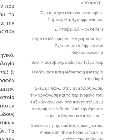
ΑΡΓΟΝΑΥΤΗ
ών που
Ό,τι υπάρχει είναι για μένα μηδέν:
ου τα
Στίρνερ, Μαρξ, κομμουνισμός
ια την
Ζ. Ντωβέ, κ.ά. – Οι X-Filers
ος σαν
Αόρατο Μήνυμα του Μαγνητικού Juju:
Σχετικά με το Αφρικανικό
Κυβερνοέγκλημα
ηνικό.
Bad: Η αυτοβιογραφία του Τζέιμς Καρ
ολογία
rict 9
.
Ο Κάλιμπαν και η Μάγισσα ή η Ιστορία
στην Πυρά
ραφέα
γματα
».
Σκέψεις πάνω στην αναδιάρθρωση,
την οργάνωση και το περιεχόμενο των
 οποίο
ταξικών αγώνων στα πανεπιστήμια με
ίμπσον
αφορμή την έκδοση “Από την άμπωτη
ιώδους
στην παλίρροια και πάλι πίσω”
ατικών
Συνέντευξη της ομάδας Chuang στους
ών. Το
Aminda Smith και Fabio Lanza – Το
ια την
κράτος της επιδημίας