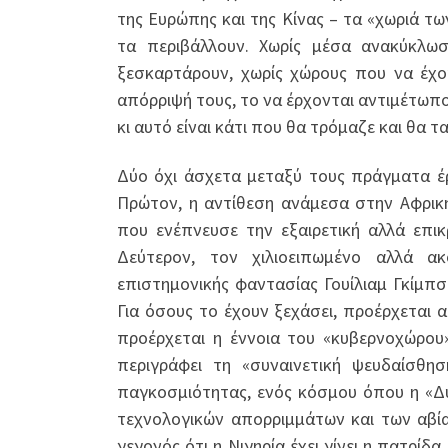
της Ευρώπης και της Κίνας – τα «χωριά 
τα περιβάλλουν. Χωρίς μέσα ανακύκλω
ξεσκαρτάρουν, χωρίς χώρους που να έχο
απόρριψή τους, το να έρχονται αντιμέτωπο
κι αυτό είναι κάτι που θα τρόμαζε και θα τ
Δύο όχι άσχετα μεταξύ τους πράγματα έ
Πρώτον, η αντίθεση ανάμεσα στην Αφρικ
που ενέπνευσε την εξαιρετική αλλά επι
Δεύτερον, τον χιλιοειπωμένο αλλά α
επιστημονικής φαντασίας Γουίλιαμ Γκίμπσ
Για όσους το έχουν ξεχάσει, προέρχεται
προέρχεται η έννοια του «κυβερνοχώρου
περιγράφει τη «συναινετική ψευδαίσθη
παγκοσμιότητας, ενός κόσμου όπου η «Δύσ
τεχνολογικών απορριμμάτων και των αβί
γεγονός ότι η Νιγηρία έχει γίνει η πατρί