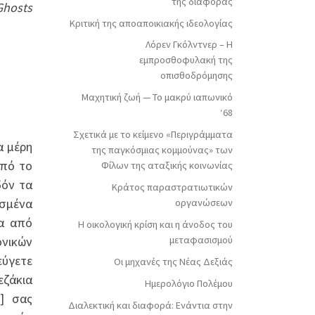
της διαφοράς
 Ghosts
Κριτική της αποαποικιακής ιδεολογίας
Λόρεν Γκόλντνερ – Η
εμπροσθοφυλακή της
οπισθοδρόμησης
Μαχητική ζωή — Το μακρύ ιαπωνικό
‘68
Σχετικά με το κείμενο «Περιγράμματα
α μέρη
της παγκόσμιας κομμούνας» των
από το
Φίλων της αταξικής κοινωνίας
δόν τα
Κράτος παραστρατιωτικών
ασμένα
οργανώσεων
σα από
Η οικολογική κρίση και η άνοδος του
ονικών
μεταφασισμού
εύγετε
Οι μηχανές της Νέας Δεξιάς
εζάκια
Ημερολόγιο Πολέμου
] σας
Διαλεκτική και διαφορά: Ενάντια στην