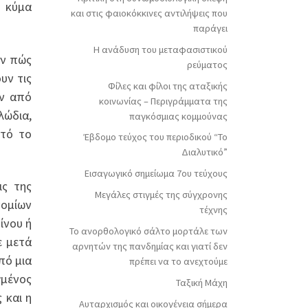
ο κύμα
και στις φαιοκόκκινες αντιλήψεις που
παράγει
Η ανάδυση του μεταφασιστικού
υν πώς
ρεύματος
υν τις
Φίλες και φίλοι της αταξικής
αν από
κοινωνίας – Περιγράμματα της
λώδια,
παγκόσμιας κομμούνας
υτό το
Έβδομο τεύχος του περιοδικού “Το
Διαλυτικό”
Εισαγωγικό σημείωμα 7ου τεύχους
ις της
Μεγάλες στιγμές της σύγχρονης
νομίων
τέχνης
ίνου ή
Το ανορθολογικό σάλτο μορτάλε των
ε μετά
αρνητών της πανδημίας και γιατί δεν
πό μια
πρέπει να το ανεχτούμε
γμένος
Ταξική Μάχη
 και η
Αυταρχισμός και οικογένεια σήμερα