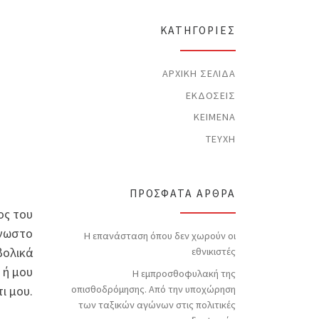
t
i
c
KΑΤΗΓΟΡΊΕΣ
e
ΑΡΧΙΚΉ ΣΕΛΊΔΑ
ΕΚΔΌΣΕΙΣ
ΚΕΊΜΕΝΑ
ΤΕΎΧΗ
ΠΡΌΣΦΑΤΑ ΆΡΘΡΑ
ος του
γνωστο
Η επανάσταση όπου δεν χωρούν οι
βολικά
εθνικιστές
 ή μου
Η εμπροσθοφυλακή της
οπισθοδρόμησης. Από την υποχώρηση
ι μου.
των ταξικών αγώνων στις πολιτικές