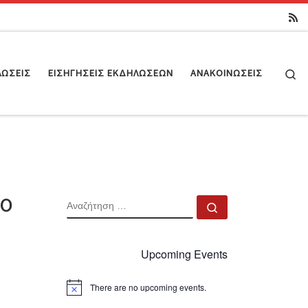
Se
ΛΏΣΕΙΣ
ΕΙΣΗΓΉΣΕΙΣ ΕΚΔΗΛΏΣΕΩΝ
ΑΝΑΚΟΙΝΏΣΕΙΣ
το
ΑΝΑΖΉΤΗΣΗ
Αναζήτηση …
Upcoming Events
There are no upcoming events.
N
o