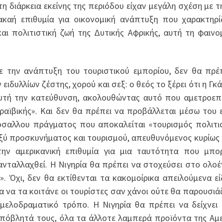
διάρκεια εκείνης της περιόδου είχαν μεγάλη σχέση με τ
ακαή επιθυμία για οικονομική ανάπτυξη που χαρακτηρί
και πολιτιστική ζωή της Δυτικής Αφρικής, αυτή τη φαινο
ε την ανάπτυξη του τουριστικού εμπορίου, δεν θα πρέ
ιδυλλίων ζέστης, χορού και σεξ: ο θεός το ξέρει ότι η Γκά
αυτή την κατεύθυνση, ακολουθώντας αυτό που αμετροε
αϊβικής». Και δεν θα πρέπει να προβάλλεται μέσω του 
όσαλλου πράγματος που αποκαλείται «τουρισμός πολιτι
αξύ προσκυνήματος και τουρισμού, απευθυνόμενος κυρίως
ην αμερικανική επιθυμία για μια ταυτότητα που μπο
ανταλλαχθεί. Η Νιγηρία θα πρέπει να στοχεύσει στο ολοέ
. Όχι, δεν θα εκτίθενται τα κακομοίρικα απειλούμενα εί
 να τα κοιτάνε οι τουρίστες σαν χάνοι ούτε θα παρουσιά
 μελοδραματικό τρόπο. Η Νιγηρία θα πρέπει να δείχνει
πόβλητά τους, όλα τα άλλοτε λαμπερά προϊόντα της Αμε