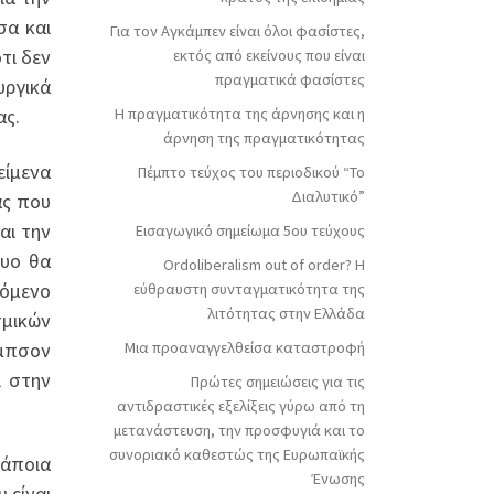
σα και
Για τον Αγκάμπεν είναι όλοι φασίστες,
τι δεν
εκτός από εκείνους που είναι
πραγματικά φασίστες
υργικά
ας.
Η πραγματικότητα της άρνησης και η
άρνηση της πραγματικότητας
είμενα
Πέμπτο τεύχος του περιοδικού “Το
Διαλυτικό”
ας που
αι την
Εισαγωγικό σημείωμα 5ου τεύχους
τυο θα
Ordoliberalism out of order? Η
πόμενο
εύθραυστη συνταγματικότητα της
λιτότητας στην Ελλάδα
μικών
ίμπσον
Μια προαναγγελθείσα καταστροφή
ι στην
Πρώτες σημειώσεις για τις
αντιδραστικές εξελίξεις γύρω από τη
μετανάστευση, την προσφυγιά και το
συνοριακό καθεστώς της Ευρωπαϊκής
κάποια
Ένωσης
 είναι