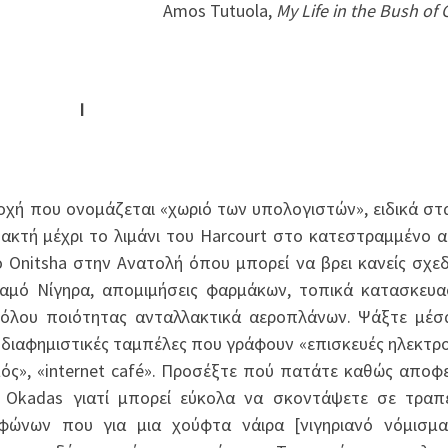
Amos Tutuola,
My Life in the Bush of
Ι
ιοχή που ονομάζεται «χωριό των υπολογιστών», ειδικά στ
 ακτή μέχρι το λιμάνι του Harcourt στο κατεστραμμένο 
ο Onitsha στην Ανατολή όπου μπορεί να βρει κανείς σχε
αμό Νίγηρα, απομιμήσεις φαρμάκων, τοπικά κατασκευ
ιβόλου ποιότητας ανταλλακτικά αεροπλάνων. Ψάξτε μέ
 διαφημιστικές ταμπέλες που γράφουν «επισκευές ηλεκτρ
ς», «internet café». Προσέξτε πού πατάτε καθώς αποφ
ι Okadas γιατί μπορεί εύκολα να σκοντάψετε σε τραπ
φώνων που για μια χούφτα νάιρα [νιγηριανό νόμισμα