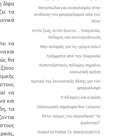
η δίψα
Μονοπώλια και σοσιαλισμός στην
ζει τα
ανάλυση του ιμπεριαλισμού από τον
μενικά
Λένιν
Αντίο ζωή, αντίο έρωτα… Ουκρανία,
πόλεμος και αυτοοργάνωση
πει να
Μην πολεμάς για τη «χώρα σου»!
να και
Γράμματα από την Ουκρανία
πώς θα
Καπιταλιστικός πόλεμος σημαίνει
εξίσου
κοινωνική ειρήνη
σμικής
Κριτική της λενινιστικής θέσης για τον
 στους
ιμπεριαλισμό
ρεί να
Ο πόλεμος και η κρίση
να και
Εισαγωγικό σημείωμα 6ου τεύχους
δη, τα
Έκτο τεύχος του περιοδικού “Το
ζονται
Διαλυτικό”
 στους
ΘΑΝΑΤΟΓΡΑΦΙΑ 72: ΘΝΗΣΚΟΝΤOΣ
ρικής,