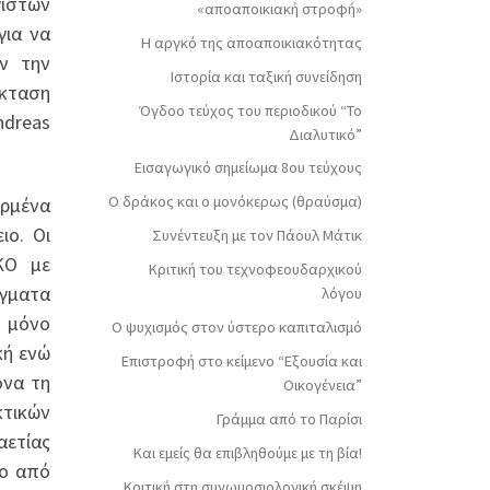
γιστών
«αποαποικιακή στροφή»
για να
Η αργκό της αποαποικιακότητας
ν την
Ιστορία και ταξική συνείδηση
έκταση
Όγδοο τεύχος του περιοδικού “Το
ndreas
Διαλυτικό”
Εισαγωγικό σημείωμα 8ου τεύχους
Ο δράκος και ο μονόκερως (θραύσμα)
αρμένα
ιο. Οι
Συνέντευξη με τον Πάουλ Μάτικ
ΚΟ με
Κριτική του τεχνοφεουδαρχικού
άγματα
λόγου
ι μόνο
Ο ψυχισμός στον ύστερο καπιταλισμό
κή ενώ
Επιστροφή στο κείμενο “Εξουσία και
ονα τη
Οικογένεια”
κτικών
Γράμμα από το Παρίσι
αετίας
Και εμείς θα επιβληθούμε με τη βία!
ρο από
Κριτική στη συνωμοσιολογική σκέψη