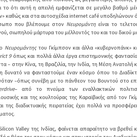
 το ότι αυτή η απειλή εμφανίζεται σε μεγάλο βαθμό μέ
» καθώς και στα αυτοσχέδια internet café υποδηλώνουν ό
ρόσωπο που βλέπουμε στον
Νευρομάντη
είναι το τελετο
, σιωπηλού μάρτυρα του μέλλοντός του και του δικού μ
 ο
Νευρομάντης
του Γκίμπσον και άλλα «κυβερνοπάνκ» κ
rict 9
όπως και πολλά άλλα έργα επιστημονικής φαντασί
α – στην Κίνα, τη Βραζιλία, την Ινδία, τη Μέση Ανατολή κ
στη δυνατό να φανταστούμε έναν κόσμο όπου το Διαδίκ
ανόταν –όπως συνέβη με το πάνθεον του Βουντού στο ε
rdrive
– από το πνεύμα των εναλλακτικών πολιτισ
μουσικής και της κουλτούρας της Καραϊβικής από τον Γκ
αι της διαδικτυακής πειρατείας έχει πολλά να προσφέρε
ματος.
licon Valley της Ινδίας, φαίνεται απαραίτητο να βρεθεί 
ιδή η θέση της στον κόσμο και στην ιστορία του Διαδικτύου