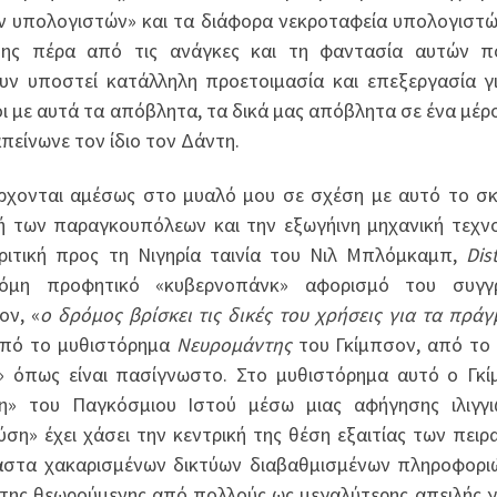
των υπολογιστών» και τα διάφορα νεκροταφεία υπολογιστ
σης πέρα από τις ανάγκες και τη φαντασία αυτών π
υν υποστεί κατάλληλη προετοιμασία και επεξεργασία γ
ι με αυτά τα απόβλητα, τα δικά μας απόβλητα σε ένα μέρ
απείνωνε τον ίδιο τον Δάντη.
ρχονται αμέσως στο μυαλό μου σε σχέση με αυτό το σκ
ή των παραγκουπόλεων και την εξωγήινη μηχανική τεχν
κριτική προς τη Νιγηρία ταινία του Νιλ Μπλόμκαμπ,
Dist
κόμη προφητικό «κυβερνοπάνκ» αφορισμό του συγγ
ον, «
ο δρόμος βρίσκει τις δικές του χρήσεις για τα πρά
 από το μυθιστόρημα
Νευρομάντης
του Γκίμπσον, από το
» όπως είναι πασίγνωστο. Στο μυθιστόρημα αυτό ο Γκ
ση» του Παγκόσμιου Ιστού μέσω μιας αφήγησης ιλιγγ
η» έχει χάσει την κεντρική της θέση εξαιτίας των πειρ
αστα χακαρισμένων δικτύων διαβαθμισμένων πληροφορι
δα της θεωρούμενης από πολλούς ως μεγαλύτερης απειλής γ