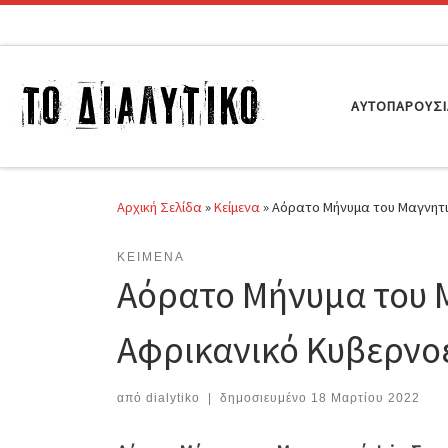
Μετάβαση στο περιεχόμενο
ΑΥΤΟΠΑΡΟΥΣ
Αρχική Σελίδα
»
Κείμενα
»
Αόρατο Μήνυμα του Μαγνητικ
ΚΕΊΜΕΝΑ
Αόρατο Μήνυμα του Μ
Αφρικανικό Κυβερνο
από
dialytiko
|
δημοσιευμένο
18 Μαρτίου 2022