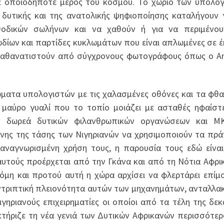
ε οποιοδήποτε μέρος του κόσμου. Το χωριό των υπολο
δυτικής και της ανατολικής ψηφιοποίησης καταλήγουν 
θοδικών σωλήνων και να χαθούν ή για να περιμένου
δίων και παρτίδες κυκλωμάτων που είναι απλωμένες σε 
παθανατιστούν από σύγχρονους φωτογράφους όπως ο A
ώματα υπολογιστών με τις χαλασμένες οθόνες και τα φθ
μαύρο γυαλί που το τοπίο μοιάζει με ασταθές ηφαίστε
ούν δωρεά δυτικών φιλανθρωπικών οργανώσεων και Μ
νης της τάσης των Νιγηριανών να χρησιμοποιούν τα πρ
 αναγνωρισμένη χρήση τους, η παρουσία τους εδώ είνα
υτούς προέρχεται από την Γκάνα και από τη Νότια Αφρι
όμη και προτού αυτή η χώρα αρχίσει να φλερτάρει επίμ
συντριπτική πλειονότητα αυτών των μηχανημάτων, ανταλλα
ηριανούς επιχειρηματίες οι οποίοι από τα τέλη της δεκ
κτήριζε τη νέα γενιά των Δυτικών Αφρικανών περισσότε