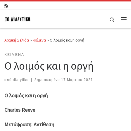
Μετάβαση στο περιεχόμενο
Search
Μεν
Αρχική Σελίδα
»
Κείμενα
»
Ο λοιμός και η οργή
ΚΕΊΜΕΝΑ
Ο λοιμός και η οργή
από
dialytiko
|
δημοσιευμένο
17 Μαρτίου 2021
Ο λοιμός και η οργή
Charles Reeve
Μετάφραση: Αντίθεση