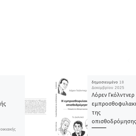
δημοσιευμένο
18
Δεκεμβρίου 2025
Λόρεν Γκόλντνερ 
κής
εμπροσθοφυλακ
της
οπισθοδρόμηση
ποικιακής
μενο που