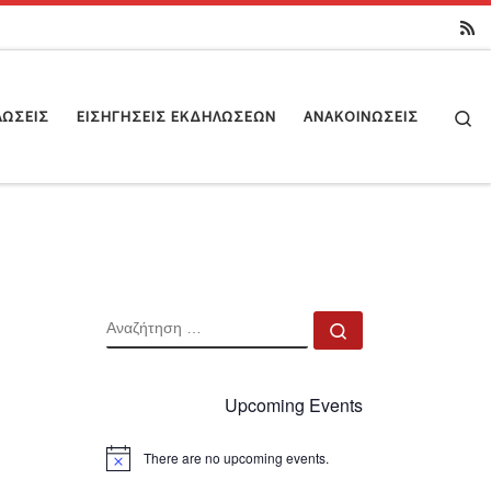
Se
ΛΏΣΕΙΣ
ΕΙΣΗΓΉΣΕΙΣ ΕΚΔΗΛΏΣΕΩΝ
ΑΝΑΚΟΙΝΏΣΕΙΣ
ΑΝΑΖΉΤΗΣΗ
Αναζήτηση …
Upcoming Events
There are no upcoming events.
N
o