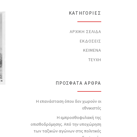
t
i
c
KΑΤΗΓΟΡΊΕΣ
e
ΑΡΧΙΚΉ ΣΕΛΊΔΑ
ΕΚΔΌΣΕΙΣ
ΚΕΊΜΕΝΑ
ΤΕΎΧΗ
ΠΡΌΣΦΑΤΑ ΆΡΘΡΑ
Η επανάσταση όπου δεν χωρούν οι
εθνικιστές
Η εμπροσθοφυλακή της
οπισθοδρόμησης. Από την υποχώρηση
των ταξικών αγώνων στις πολιτικές