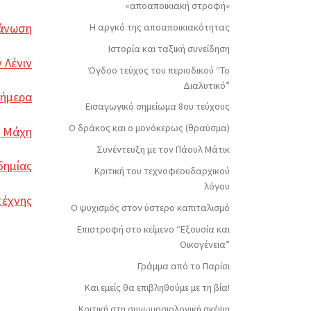
«αποαποικιακή στροφή»
γάνωση
Η αργκό της αποαποικιακότητας
Ιστορία και ταξική συνείδηση
 Λένιν
Όγδοο τεύχος του περιοδικού “Το
Διαλυτικό”
σήμερα
Εισαγωγικό σημείωμα 8ου τεύχους
Ο δράκος και ο μονόκερως (θραύσμα)
ή Μάχη
Συνέντευξη με τον Πάουλ Μάτικ
δημίας
Κριτική του τεχνοφεουδαρχικού
λόγου
τέχνης
Ο ψυχισμός στον ύστερο καπιταλισμό
Επιστροφή στο κείμενο “Εξουσία και
Οικογένεια”
Γράμμα από το Παρίσι
Και εμείς θα επιβληθούμε με τη βία!
Κριτική στη συνωμοσιολογική σκέψη