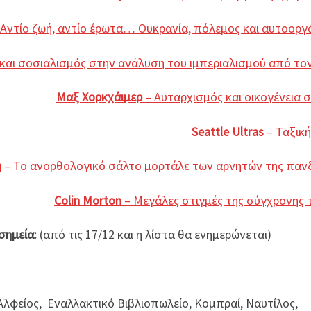
 Αντίο ζωή, αντίο έρωτα… Ουκρανία, πόλεμος και αυτοορ
αι σοσιαλισμός στην ανάλυση του ιμπεριαλισμού από τον
Μαξ Χορκχάιμερ
– Αυταρχισμός και οικογένεια 
Seattle Ultras
– Ταξικ
η
– Το ανορθολογικό σάλτο μορτάλε των αρνητών της παν
Colin Morton
– Μεγάλες στιγμές της σύγχρονης 
 σημεία:
(από τις 17/12 και η λίστα θα ενημερώνεται)
Αλφείος, Εναλλακτικό Βιβλιοπωλείο, Κομπραί, Ναυτίλος,