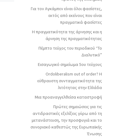
σημείωμα Αντίθεση – Τάξη,
Για τον Αγκάμπεν είναι όλοι φασίστες,
κράτος, έθνος, λαός και το
 η
εκτός από εκείνους που είναι
πραγματικό κίνημα Alèssi
υ
πραγματικά φασίστες
Dell’Umbria – Full Metal […]
τερ,
Η πραγματικότητα της άρνησης και η
άρνηση της πραγματικότητας
ίτε
Πέμπτο τεύχος του περιοδικού “Το
Διαλυτικό”
Εισαγωγικό σημείωμα 5ου τεύχους
Ordoliberalism out of order? Η
εύθραυστη συνταγματικότητα της
λιτότητας στην Ελλάδα
Μια προαναγγελθείσα καταστροφή
Πρώτες σημειώσεις για τις
αντιδραστικές εξελίξεις γύρω από τη
μετανάστευση, την προσφυγιά και το
συνοριακό καθεστώς της Ευρωπαϊκής
Ένωσης