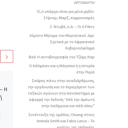
ΑΡΓΟΝΑΥΤΗ
Ό,τι υπάρχει είναι για μένα μηδέν:
Στίρνερ, Μαρξ, κομμουνισμός
Ζ. Ντωβέ, κ.ά. – Οι X-Filers
Αόρατο Μήνυμα του Μαγνητικού Juju:
Σχετικά με το Αφρικανικό
Κυβερνοέγκλημα
Bad: Η αυτοβιογραφία του Τζέιμς Καρ
Ο Κάλιμπαν και η Μάγισσα ή η Ιστορία
στην Πυρά
δημοσιευμένο
20
Σκέψεις πάνω στην αναδιάρθρωση,
Νοεμβρίου 2019
την οργάνωση και το περιεχόμενο των
– Η
Τρίτο τεύχος του
ταξικών αγώνων στα πανεπιστήμια με
ή
περιοδικού “Το
αφορμή την έκδοση “Από την άμπωτη
Διαλυτικό”
στην παλίρροια και πάλι πίσω”
ς
Συνέντευξη της ομάδας Chuang στους
Aminda Smith και Fabio Lanza – Το
Περιεχόμενα Συντακτική
κράτος της επιδημίας
Ομάδα – Εισαγωγικό