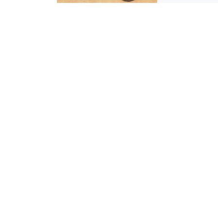
ακολουθεί αποτελ
εισήγηση της συντ
ομάδας του περιο
Διαλυτικό στην ε
που πραγματοποι
[…]