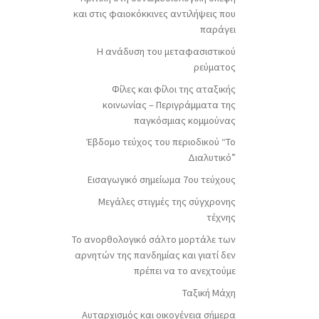
και στις φαιοκόκκινες αντιλήψεις που
παράγει
Η ανάδυση του μεταφασιστικού
ρεύματος
Φίλες και φίλοι της αταξικής
κοινωνίας – Περιγράμματα της
παγκόσμιας κομμούνας
Έβδομο τεύχος του περιοδικού “Το
Διαλυτικό”
Εισαγωγικό σημείωμα 7ου τεύχους
Μεγάλες στιγμές της σύγχρονης
τέχνης
Το ανορθολογικό σάλτο μορτάλε των
αρνητών της πανδημίας και γιατί δεν
πρέπει να το ανεχτούμε
Ταξική Μάχη
Αυταρχισμός και οικογένεια σήμερα