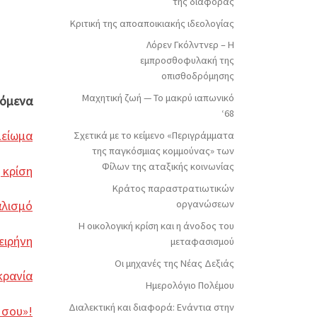
της διαφοράς
Κριτική της αποαποικιακής ιδεολογίας
Λόρεν Γκόλντνερ – Η
εμπροσθοφυλακή της
οπισθοδρόμησης
Μαχητική ζωή — Το μακρύ ιαπωνικό
χόμενα
‘68
μείωμα
Σχετικά με το κείμενο «Περιγράμματα
της παγκόσμιας κομμούνας» των
Φίλων της αταξικής κοινωνίας
 κρίση
Κράτος παραστρατιωτικών
οργανώσεων
αλισμό
Η οικολογική κρίση και η άνοδος του
ειρήνη
μεταφασισμού
Οι μηχανές της Νέας Δεξιάς
κρανία
Ημερολόγιο Πολέμου
Διαλεκτική και διαφορά: Ενάντια στην
 σου»!