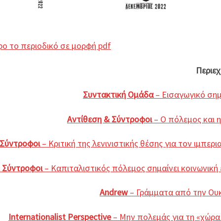
ο το περιοδικό σε μορφή pdf
Περιε
Συντακτική Ομάδα
– Εισαγωγικό ση
Αντίθεση & Σύντροφοι
– Ο πόλεμος και η
 Σύντροφοι
– Κριτική της λενινιστικής θέσης για τον ιμπερι
 Σύντροφοι
– Καπιταλιστικός πόλεμος σημαίνει κοινωνική 
Andrew
– Γράμματα από την Ου
Internationalist Perspective
– Μην πολεμάς για τη «χώρα