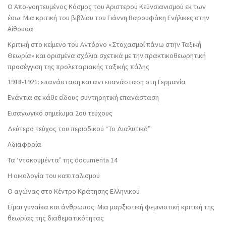
Ο Απο-γοητευμένος Κόσμος του Αριστερού Κεϋνσιανισμού εκ των
έσω: Μια κριτική του βιβλίου του Γιάννη Βαρουφάκη Ενήλικες στην
Αίθουσα
Κριτική στο κείμενο του Αντόρνο «Στοχασμοί πάνω στην Ταξική
Θεωρία» και ορισμένα σχόλια σχετικά με την πρακτικοθεωρητική
προσέγγιση της προλεταριακής ταξικής πάλης
1918-1921: επανάσταση και αντεπανάσταση στη Γερμανία
Ενάντια σε κάθε είδους συντηρητική επανάσταση
Εισαγωγικό σημείωμα 2ου τεύχους
Δεύτερο τεύχος του περιοδικού “Το Διαλυτικό”
Αδιαφορία
Τα ‘ντοκουμέντα’ της documenta 14
Η οικολογία του καπιταλισμού
Ο αγώνας στο Κέντρο Κράτησης Ελληνικού
Είμαι γυναίκα και άνθρωπος: Μια μαρξιστική φεμινιστική κριτική της
θεωρίας της διαθεματικότητας