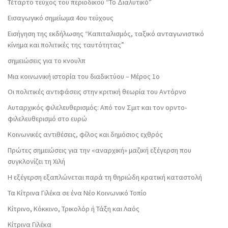
Τέταρτο τεύχος του περιοδικού “Το Διαλυτικό”
Εισαγωγικό σημείωμα 4ου τεύχους
Εισήγηση της εκδήλωσης “Καπιταλισμός, ταξικό ανταγωνιστικό
κίνημα και πολιτικές της ταυτότητας”
σημειώσεις για το κνουλπ
Μια κοινωνική ιστορία του διαδικτύου – Μέρος 1ο
Οι πολιτικές αντιφάσεις στην κριτική θεωρία του Αντόρνο
Αυταρχικός φιλελευθερισμός: Από τον Σμιτ και τον ορντο-
φιλελευθερισμό στο ευρώ
Κοινωνικές αντιθέσεις, φίλος και δημόσιος εχθρός
Πρώτες σημειώσεις για την «αναρχική» μαζική εξέγερση που
συγκλονίζει τη Χιλή
Η εξέγερση εξαπλώνεται παρά τη θηριώδη κρατική καταστολή
Τα Κίτρινα Γιλέκα σε ένα Νέο Κοινωνικό Τοπίο
Κίτρινο, Κόκκινο, Τρικολόρ ή Τάξη και Λαός
Κίτρινα Γιλέκα