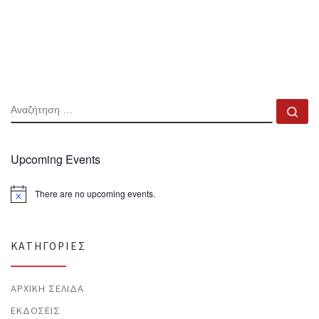
ΑΝΑΖΉΤΗΣΗ
Αν
Upcoming Events
There are no upcoming events.
N
o
t
i
c
KΑΤΗΓΟΡΊΕΣ
e
ΑΡΧΙΚΉ ΣΕΛΊΔΑ
ΕΚΔΌΣΕΙΣ