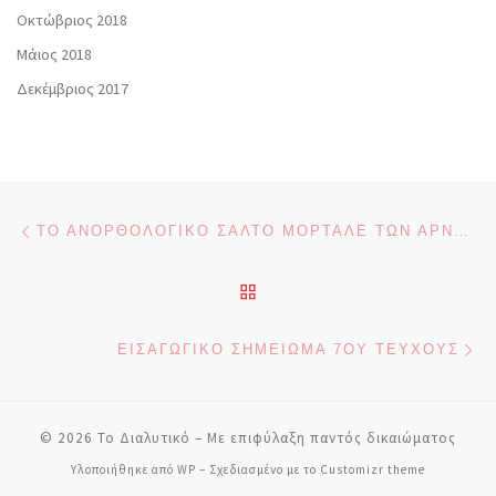
Οκτώβριος 2018
Μάιος 2018
Δεκέμβριος 2017
Πλοήγηση δημοσιεύσεων
Προηγούμενο άρθρο
ΤΟ ΑΝΟΡΘΟΛΟΓΙΚΌ ΣΆΛΤΟ ΜΟΡΤΆΛΕ ΤΩΝ ΑΡΝΗΤΏΝ ΤΗΣ ΠΑΝΔΗΜΊΑΣ ΚΑΙ ΓΙΑΤΊ ΔΕΝ ΠΡΈΠΕΙ ΝΑ ΤΟ ΑΝΕΧΤΟΎΜΕ
ΠΊΣΩ ΣΤΗΝ ΛΊΣΤΑ ΆΡΘΡΩ
Επ
ΕΙΣΑΓΩΓΙΚΌ ΣΗΜΕΊΩΜΑ 7ΟΥ ΤΕΎΧΟΥΣ
© 2026
Το Διαλυτικό
– Με επιφύλαξη παντός δικαιώματος
Υλοποιήθηκε από
WP
– Σχεδιασμένο με το
Customizr theme