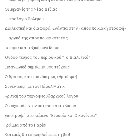
Οι μηχανές της Νέας Δεξιάς
Ημερολόγιο Πολέμου
Διαλεκτική και διαφορά: Ενάντια στην «αποαποικιακή στροφή»
Η αργκό της αποαποικιακότητας
Ιστορία και ταξική συνείδηση
Όγδοο τεύχος του περιοδικού “Το Διαλυτικό”
Εισαγωγικό σημείωμα 8ου τεύχους
Ο δράκος και ο μονόκερως (θραύσμα)
Συνέντευξη με τον Πάουλ Μάτικ
Κριτική του τεχνοφεουδαρχικού λόγου
Ο ψυχισμός στον ύστερο καπιταλισμό
Επιστροφή στο κείμενο “Εξουσία και Οικογένεια”
Γράμμα από το Παρίσι
Και εμείς θα επιβληθούμε με τη βία!