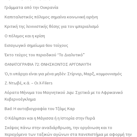
Γράμματα από την Ουκρανία
Καπιταλιστικός πόλεμος σημαίνει κοινωνική ειρήνη
Κριτική της λενινιστικής θέσης για τον ιμπεριαλισμό
Ο πόλεμος και η κρίση
Εισαγωγικό σημείωμα 6ου τεύχους
Έκτο τεύχος του περιοδικού “Το Διαλυτικό”
ΘΑΝΑΤΟΓΡΑΦΙΑ 72: ΘΝΗΣΚΟΝΤOΣ ΑΡΓΟΝΑΥΤΗ
Ό,τι υπάρχει είναι για μένα μηδέν: Στίρνερ, Μαρξ, κομμουνισμός
Ζ. Ντωβέ, κ.ά. – Οι X-Filers
Αόρατο Μήνυμα του Μαγνητικού Juju: Σχετικά με το Αφρικανικό
Κυβερνοέγκλημα
Bad: Η αυτοβιογραφία του Τζέιμς Καρ
Ο Κάλιμπαν και η Μάγισσα ή η Ιστορία στην Πυρά
Σκέψεις πάνω στην αναδιάρθρωση, την οργάνωση και το
περιεχόμενο των ταξικών αγώνων στα πανεπιστήμια με αφορμή την