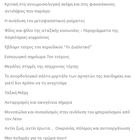
Κριτική στη συνωμοσιολογική σκέψη και στις φαιοκόκκινες
αντιλήψεις που παράγει
Η ανάδυση του μεταφασιστικού ρεύματος
Φίλες και φίλοι της αταξικής κοινωνίας – Περιγράμματα της
παγκόσμιας κομμούνας
Έβδομο τεύχος του περιοδικού “Το Διαλυτικό”
Εισαγωγικό σημείωμα 7ου τεύχους
Μεγάλες στιγμές της σύγχρονης τέχνης
Το ανορθολογικό σάλτο μορτάλε των αρνητών της πανδημίας και
γιατί δεν πρέπει να το ανεχτούμε
Ταξική Μάχη
Αυταρχισμός και οικογένεια σήμερα
Μονοπώλια και σοσιαλισμός στην ανάλυση του ιμπεριαλισμού από
τον Λένιν
Αντίο ζωή, αντίο έρωτα… Ουκρανία, πόλεμος και αυτοοργάνωση
Μην πολεμάς για τη «χώρα σου»!