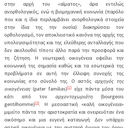
στην αρχή του «αίματος», άρα εντελώς
ανορθολογικός, ενώ η βιομηχανική κοινωνία (παρόλο
που και η ίδια περιλαμβάνει ανορθολογικά στοιχεία
στην ίδια της την ουσία) διακηρύσσει τον
ορθολογισμό, τον αποκλειστικό κανόνα της αρχής της
υπολογισιμότητας και της ελεύθερης ανταλλαγής που
δεν ακολουθεί τίποτε άλλο παρά την προσφορά και
τη ζήτηση. Η νεωτερική οικογένεια οφείλει την
κοινωνική της σημασία καθώς και τα εσωτερικά της
προβλήματα σε αυτή την έλλειψη συνοχής της
κοινωνίας στο σύνολό της. Ο αστός
αρχηγός της
[1]
οικογένειας
(pater familias)
είχε πάντα μέσα του
κάτι από τον
αρχοντοχωριάτη
(bourgeois
[2]
gentilhomme)
. Η μεσοαστική «καλή οικογένεια»
μιμείτο πάντα την αριστοκρατία και ονειρευόταν ένα
οικόσημο και μια ευγενή καταγωγή. Δεν υπάρχει
αστική οικογένεια με την αυστηρή έννοια του όρου·