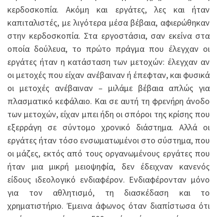
κερδοσκοπία. Ακόμη και εργάτες, λες και ήταν
καπιταλιστές, με λιγότερα μέσα βέβαια, αφιερώθηκαν
στην κερδοσκοπία. Στα εργοστάσια, σαν εκείνα στα
οποία δούλευα, το πρώτο πράγμα που έλεγχαν οι
εργάτες ήταν η κατάσταση των μετοχών: έλεγχαν αν
οι μετοχές που είχαν ανέβαιναν ή έπεφταν, και φυσικά
οι μετοχές ανέβαιναν – μιλάμε βέβαια απλώς για
πλασματικό κεφάλαιο. Και σε αυτή τη φρενήρη άνοδο
των μετοχών, είχαν μπει ήδη οι σπόροι της κρίσης που
εξερράγη σε σύντομο χρονικό διάστημα. Αλλά οι
εργάτες ήταν τόσο ενσωματωμένοι στο σύστημα, που
οι μάζες, εκτός από τους οργανωμένους εργάτες που
ήταν μια μικρή μειοψηφία, δεν έδειχναν κανενός
είδους ιδεολογικό ενδιαφέρον. Ενδιαφέρονταν μόνο
για τον αθλητισμό, τη διασκέδαση και το
χρηματιστήριο. Έμεινα άφωνος όταν διαπίστωσα ότι