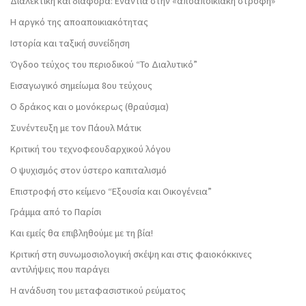
Διαλεκτική και διαφορά: Ενάντια στην «αποαποικιακή στροφή»
Η αργκό της αποαποικιακότητας
Ιστορία και ταξική συνείδηση
Όγδοο τεύχος του περιοδικού “Το Διαλυτικό”
Εισαγωγικό σημείωμα 8ου τεύχους
Ο δράκος και ο μονόκερως (θραύσμα)
Συνέντευξη με τον Πάουλ Μάτικ
Κριτική του τεχνοφεουδαρχικού λόγου
Ο ψυχισμός στον ύστερο καπιταλισμό
Επιστροφή στο κείμενο “Εξουσία και Οικογένεια”
Γράμμα από το Παρίσι
Και εμείς θα επιβληθούμε με τη βία!
Κριτική στη συνωμοσιολογική σκέψη και στις φαιοκόκκινες
αντιλήψεις που παράγει
Η ανάδυση του μεταφασιστικού ρεύματος