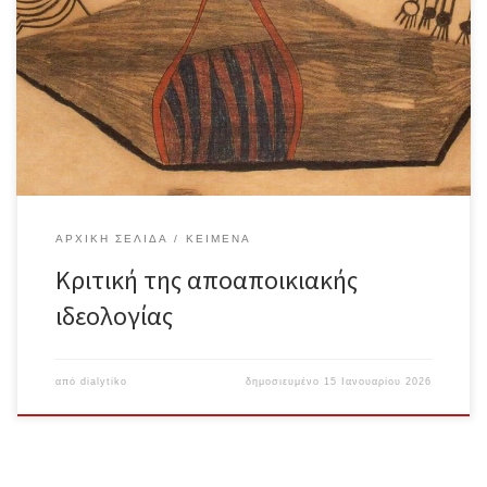
στα πλαίσια του τριημέρου “3 ημέρες για τον πόλεμο, τον
εθνικισμό και άλλα δεινά 24-26/10 από την ομάδα RevDev” στην
κατάληψη Φάμπρικα Υφανέτ Η γοητεία της «αποαποικιακής
θεωρίας» σε μια εποχή ιδεολογικής σύγχυσης Τα τελευταία
χρόνια, ο λόγος περί «αποαποικιοποίησης» έχει καταλάβει
δεσπόζουσα θέση στον ακαδημαϊκό χώρο και στα κοινωνικά
κινήματα, παρουσιαζόμενος ως μια νέα, ριζοσπαστική γλώσσα
χειραφέτησης. Η απήχησή του είναι αδιαμφισβήτητη.
Προσφέροντας ένα πλαίσιο για την κριτική της αποκαλούμενης
«λευκής», «δυτικής» ματιάς ως οικουμενικού τρόπου ερμηνείας
του κόσμου, […]
ΑΡΧΙΚΉ ΣΕΛΊΔΑ
ΚΕΊΜΕΝΑ
Κριτική της αποαποικιακής
ιδεολογίας
από
dialytiko
δημοσιευμένο
15 Ιανουαρίου 2026