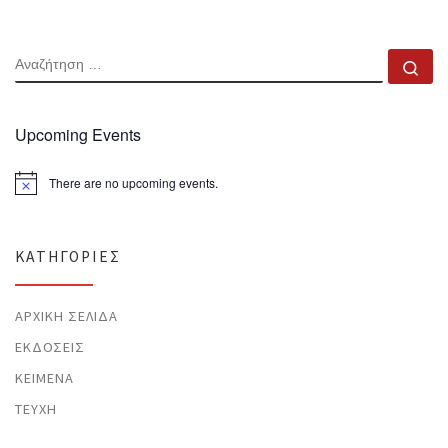
ΑΝΑΖΉΤΗΣΗ
Αν
Upcoming Events
There are no upcoming events.
N
o
t
i
c
KΑΤΗΓΟΡΊΕΣ
e
ΑΡΧΙΚΉ ΣΕΛΊΔΑ
ΕΚΔΌΣΕΙΣ
ΚΕΊΜΕΝΑ
ΤΕΎΧΗ