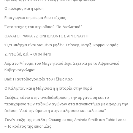
Ο πόλεμος και η κρίση
Εισαγωγικό σημείωμα 6ου τεύχους
Έκτο τεύχος του περιοδικού “Το Διαλυτικό”
ΘΑΝΑΤΟΓΡΑΦΙΑ 72: ΘΝΗΣΚΟΝΤOΣ ΑΡΓΟΝΑΥΤΗ
Ό,τι υπάρχει είναι για μένα μηδέν: Στίρνερ, Μαρξ, κομμουνισμός
Ζ. Ντωβέ, κ.ά. – Οι X-Filers
Αόρατο Μήνυμα του Μαγνητικού Juju: Σχετικά με το Αφρικανικό
Κυβερνοέγκλημα
Bad: Η αυτοβιογραφία του Τζέιμς Καρ
Ο Κάλιμπαν και η Μάγισσα ή η Ιστορία στην Πυρά
Σκέψεις πάνω στην αναδιάρθρωση, την οργάνωση και το
περιεχόμενο των ταξικών αγώνων στα πανεπιστήμια με αφορμή την
έκδοση “Από την άμπωτη στην παλίρροια και πάλι πίσω”
Συνέντευξη της ομάδας Chuang στους Aminda Smith και Fabio Lanza
– Το κράτος της επιδημίας