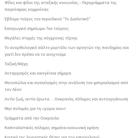
Φίλες και φίλοι της αταξικής κοινωνίας – Περιγράμματα της
παγκόσμιας κομμούνας
Έβδομο τεύχος του περιοδικού “Το Διαλυτικό”
Εισαγωγικό σημείωμα 7ου τεύχους
Μεγάλες στιγμές της σύγχρονης τέχνης
Το ανορθολογικό σάλτο μορτάλε των αρνητών της πανδημίας και
γιατί δεν πρέπει να το ανεχτούμε
Ταξική Μάχη
Αυταρχισμός και οικογένεια σήμερα
Μονοπώλια και σοσιαλισμός στην ανάλυση του ιμπεριαλισμού από
τον Λένιν
Αντίο ζωή, αντίο έρωτα… Ουκρανία, πόλεμος και αυτοοργάνωση
Μην πολεμάς για τη «χώρα σου»!
Γράμματα από την Ουκρανία
Καπιταλιστικός πόλεμος σημαίνει κοινωνική ειρήνη
Κριτική της λενινιστικής θέσης για τον ιμπεριαλισμό