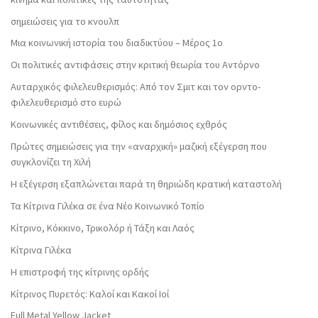
σημειώσεις για το κνουλπ
Μια κοινωνική ιστορία του διαδικτύου – Μέρος 1ο
Οι πολιτικές αντιφάσεις στην κριτική θεωρία του Αντόρνο
Αυταρχικός φιλελευθερισμός: Από τον Σμιτ και τον ορντο-
φιλελευθερισμό στο ευρώ
Κοινωνικές αντιθέσεις, φίλος και δημόσιος εχθρός
Πρώτες σημειώσεις για την «αναρχική» μαζική εξέγερση που
συγκλονίζει τη Χιλή
Η εξέγερση εξαπλώνεται παρά τη θηριώδη κρατική καταστολή
Τα Κίτρινα Γιλέκα σε ένα Νέο Κοινωνικό Τοπίο
Κίτρινο, Κόκκινο, Τρικολόρ ή Τάξη και Λαός
Κίτρινα Γιλέκα
Η επιστροφή της κίτρινης ορδής
Κίτρινος Πυρετός: Καλοί και Κακοί Ιοί
Full Metal Yellow Jacket