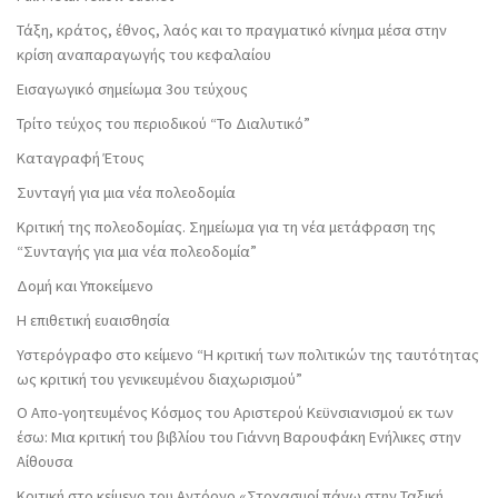
Τάξη, κράτος, έθνος, λαός και το πραγματικό κίνημα μέσα στην
κρίση αναπαραγωγής του κεφαλαίου
Εισαγωγικό σημείωμα 3ου τεύχους
Τρίτο τεύχος του περιοδικού “Το Διαλυτικό”
Καταγραφή Έτους
Συνταγή για μια νέα πολεοδομία
Κριτική της πολεοδομίας. Σημείωμα για τη νέα μετάφραση της
“Συνταγής για μια νέα πολεοδομία”
Δομή και Υποκείμενο
Η επιθετική ευαισθησία
Υστερόγραφο στο κείμενο “Η κριτική των πολιτικών της ταυτότητας
ως κριτική του γενικευμένου διαχωρισμού”
Ο Απο-γοητευμένος Κόσμος του Αριστερού Κεϋνσιανισμού εκ των
έσω: Μια κριτική του βιβλίου του Γιάννη Βαρουφάκη Ενήλικες στην
Αίθουσα
Κριτική στο κείμενο του Αντόρνο «Στοχασμοί πάνω στην Ταξική