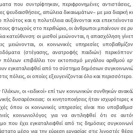
ήματα που συντρίφτηκαν, περιφρονημένες αντιστάσεις,
νες ψευδαισθήσεις, απώλεια δικαιωμάτων– με μια διαρκή 
 πλούτος και η πολυτέλεια αυξάνονται και επεκτείνονται
τους φτωχούς στο περιθώριο, οι άνθρωποι μπαίνουν σε ρ
δια κατεύθυνση: οι μισθοί μειώνονται, η απασχόληση γίνετ
ις μειώνονται, οι κοινωνικές υπηρεσίες υποβαθμίζο
πιδόματα (στέγασης, ανατροφής παιδιών) περικόπτον
ν πόλεων επιβάλλει τον εκτοπισμό μεγάλου αριθμού ε
έχουν εγκαταλειφθεί από το σύστημα δημόσιων συγκοινωνι
τις πόλεις, οι οποίες εξευγενίζονται όλο και περισσότερο.
 Γιλέκων, οι «ειδικοί» επί των κοινωνικών συνθηκών ανακ
νικής δυσαρέσκειας: οι κινητοποιήσεις ήταν ισχυρότερες κ
χές όπου οι κοινωνικές υπηρεσίες είναι πιο υποβαθμισ
ανείς κοινωνιολόγος για να αντιληφθεί ότι σε αυτό
ο που έχει εγκαταλειφθεί από τις δημόσιες συγκοινωνί
άστατο μέσο για την εύρεση εργασίας στις λιγοστές θέσε