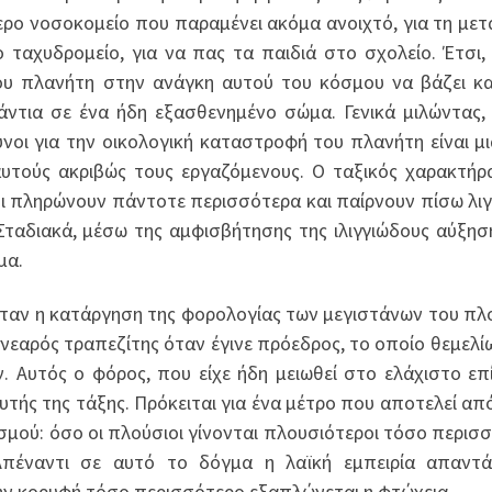
ερο νοσοκομείο που παραμένει ακόμα ανοιχτό, για τη με
 ταχυδρομείο, για να πας τα παιδιά στο σχολείο. Έτσι,
του πλανήτη στην ανάγκη αυτού του κόσμου να βάζει κ
νάντια σε ένα ήδη εξασθενημένο σώμα. Γενικά μιλώντας,
νοι για την οικολογική καταστροφή του πλανήτη είναι μι
αυτούς ακριβώς τους εργαζόμενους. Ο ταξικός χαρακτήρ
οι πληρώνουν πάντοτε περισσότερα και παίρνουν πίσω λι
Σταδιακά, μέσω της αμφισβήτησης της ιλιγγιώδους αύξησ
μα.
ήταν η κατάργηση της φορολογίας των μεγιστάνων του πλ
νεαρός τραπεζίτης όταν έγινε πρόεδρος, το οποίο θεμελί
. Αυτός ο φόρος, που είχε ήδη μειωθεί στο ελάχιστο επ
τής της τάξης. Πρόκειται για ένα μέτρο που αποτελεί απ
σμού: όσο οι πλούσιοι γίνονται πλουσιότεροι τόσο περισ
πέναντι σε αυτό το δόγμα η λαϊκή εμπειρία απαντά
ν κορυφή τόσο περισσότερο εξαπλώνεται η φτώχεια.