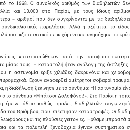
από το 1968. Ο συνολικός αριθμός των διαδηλωτών δε
λλία και 10.000 στο Παρίσι, με τους ίδιους αριθμ
ερα – αριθμοί που δεν συγκρίνονται με τις διαδηλώσε
υνδικαλιστικές παρελάσεις. Αλλά η οξύτητα, το είδος
λύ πιο ριζοσπαστικό περιεχόμενο και ανησύχησε το κράτ
υνάμεις κατατροπώθηκαν από την αποφασιστικότητ
το μίσος τους. Η καταστολή ήταν ανάλογη της έκπληξης 
ου η αστυνομία έριξε χιλιάδες δακρυγόνα και χειροβο
υρομαχικά. Έχουν αναφερθεί αμέτρητοι σοβαροί τραυμα
α, η διαδήλωση ξεκίνησε με το σύνθημα: «Η αστυνομία είνα
υ στο σύνθημα «Μπάτσοι Δολοφόνοι!». Στο Παρίσι η τοπ
ση έμεινε άδεια καθώς ομάδες διαδηλωτών συγκεντρώ
ίδα του Θριάμβου, που υπέστησαν καταστροφές. Οι διαδ
λεωφόρους και τις πλούσιες γειτονιές. Ήρθαμε μπροστά σ
ρια και τα πολυτελή ξενοδοχεία έγιναν συστηματικά σ