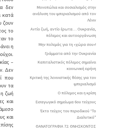
α δεν
Μονοπώλια και σοσιαλισμός στην
ανάλυση του ιμπεριαλισμού από τον
ι κατά
Λένιν
υ ζουν
Αντίο ζωή, αντίο έρωτα… Ουκρανία,
τος το
πόλεμος και αυτοοργάνωση
ταν το
Μην πολεμάς για τη «χώρα σου»!
άνει η
Γράμματα από την Ουκρανία
ούχοι.
κίας –
Καπιταλιστικός πόλεμος σημαίνει
κοινωνική ειρήνη
ν. Δεν
οί που
Κριτική της λενινιστικής θέσης για τον
ιμπεριαλισμό
ουν τα
 η ζωή
Ο πόλεμος και η κρίση
ες και
Εισαγωγικό σημείωμα 6ου τεύχους
 άμεσο
Έκτο τεύχος του περιοδικού “Το
υς και
Διαλυτικό”
επίσης
ΘΑΝΑΤΟΓΡΑΦΙΑ 72: ΘΝΗΣΚΟΝΤOΣ