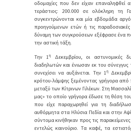
οδομαχίες που δεν είχαν επαναληφθεί 
τεράστιος: 200.000 σε ολόκληρη τη Γα
συγκεντρώνονται και μία εβδομάδα αργότ
προηγούμενων ετών ή τις παραδοσιακές σ
δύναμη των συγκρούσεων εξέφρασε ένα πο
την αστική τάξη.
η
Την 1
Δεκεμβρίου, οι αστυνομικές δ
διαδηλωτών και ένιωσαν εκ του σύνεγγυς 
η
συνεχίσει να αυξάνεται. Την 1
Δεκεμβρί
κρότου-λάμψης ξεμένοντας γρήγορα από π
μεταξύ των Κίτρινων Γιλέκων. Στη Μασσαλί
μας» το οποίο γρήγορα έδωσε τη θέση το
που είχε παραχωρηθεί για τη διαδήλω
αυθόρμητα στα Ηλύσια Πεδία και στην Αψ
σύντομα κινήθηκαν προς τις παρακείμενες 
εντελώς καινούριο. Τα καφέ, τα εστιατό