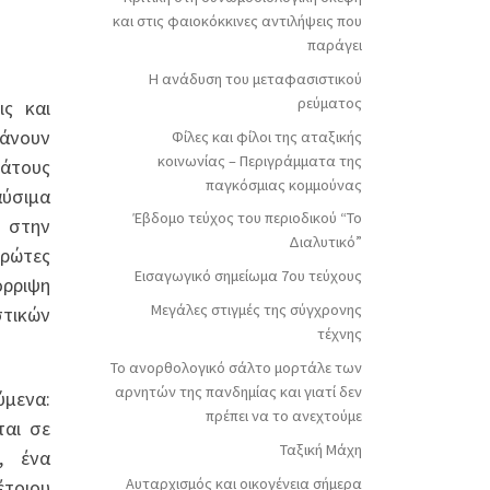
και στις φαιοκόκκινες αντιλήψεις που
παράγει
Η ανάδυση του μεταφασιστικού
ρεύματος
ις και
κάνουν
Φίλες και φίλοι της αταξικής
κοινωνίας – Περιγράμματα της
ράτους
παγκόσμιας κομμούνας
αύσιμα
Έβδομο τεύχος του περιοδικού “Το
ο στην
Διαλυτικό”
πρώτες
Εισαγωγικό σημείωμα 7ου τεύχους
όρριψη
Μεγάλες στιγμές της σύγχρονης
στικών
τέχνης
Το ανορθολογικό σάλτο μορτάλε των
αρνητών της πανδημίας και γιατί δεν
μενα:
πρέπει να το ανεχτούμε
ται σε
Ταξική Μάχη
, ένα
Αυταρχισμός και οικογένεια σήμερα
έτοιου