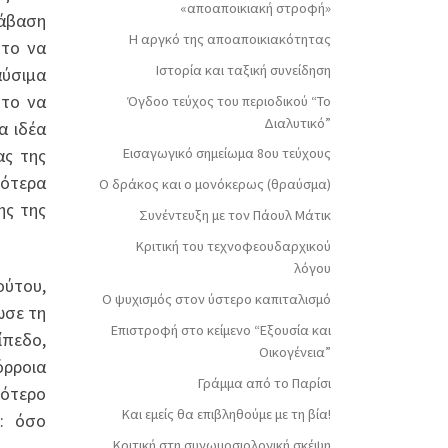
«αποαποικιακή στροφή»
τάβαση
Η αργκό της αποαποικιακότητας
 το να
Ιστορία και ταξική συνείδηση
αύσιμα
 το να
Όγδοο τεύχος του περιοδικού “Το
Διαλυτικό”
α ιδέα
ας της
Εισαγωγικό σημείωμα 8ου τεύχους
γότερα
Ο δράκος και ο μονόκερως (θραύσμα)
ης της
Συνέντευξη με τον Πάουλ Μάτικ
Κριτική του τεχνοφεουδαρχικού
λόγου
ούτου,
Ο ψυχισμός στον ύστερο καπιταλισμό
ωσε τη
Επιστροφή στο κείμενο “Εξουσία και
ίπεδο,
Οικογένεια”
όρροια
Γράμμα από το Παρίσι
σότερο
Και εμείς θα επιβληθούμε με τη βία!
: όσο
Κριτική στη συνωμοσιολογική σκέψη