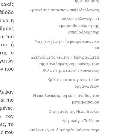
της διαφοράς
 κακές
Κριτική της αποαποικιακής ιδεολογίας
κάθοδο
Λόρεν Γκόλντνερ – Η
 και η
εμπροσθοφυλακή της
υθμούς
οπισθοδρόμησης
αι πιο
Μαχητική ζωή — Το μακρύ ιαπωνικό
νται ή
‘68
ται, ο
Σχετικά με το κείμενο «Περιγράμματα
ργατών
της παγκόσμιας κομμούνας» των
ών που
Φίλων της αταξικής κοινωνίας
Κράτος παραστρατιωτικών
οργανώσεων
άλυψαν
Η οικολογική κρίση και η άνοδος του
αι πιο
μεταφασισμού
μένες.
Οι μηχανές της Νέας Δεξιάς
ν τον
Ημερολόγιο Πολέμου
ες, το
Διαλεκτική και διαφορά: Ενάντια στην
ις που