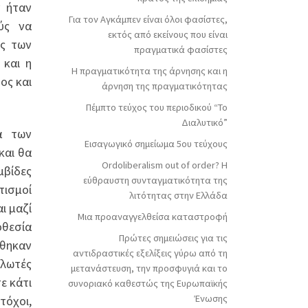
ν ήταν
Για τον Αγκάμπεν είναι όλοι φασίστες,
ούς να
εκτός από εκείνους που είναι
ις των
πραγματικά φασίστες
 και η
Η πραγματικότητα της άρνησης και η
ος και
άρνηση της πραγματικότητας
Πέμπτο τεύχος του περιοδικού “Το
Διαλυτικό”
α των
Εισαγωγικό σημείωμα 5ου τεύχους
και θα
Ordoliberalism out of order? Η
μβίδες
εύθραυστη συνταγματικότητα της
τισμοί
λιτότητας στην Ελλάδα
ι μαζί
Μια προαναγγελθείσα καταστροφή
οθεσία
Πρώτες σημειώσεις για τις
θηκαν
αντιδραστικές εξελίξεις γύρω από τη
ηλωτές
μετανάστευση, την προσφυγιά και το
ε κάτι
συνοριακό καθεστώς της Ευρωπαϊκής
Ένωσης
τόχοι,