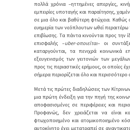
πολλά χρόνια –ηττημένες απεργίες, κιν
εμπειρίες υποταγής και παραίτησης, χαμέ
σε μια όλο και βαθύτερη φτώχεια. Καθώς ο
ευημερία των νεόπλουτων ωθεί περαιτέρω 
επιβίωσης. Τα πάντα κινούνται προς την ί
επισφαλής –
uber-οποιείται
– οι συντάξε
καταργούνται, τα πενιχρά κοινωνικά ε
εξευγενισμός των γειτονιών των μεγάλω
προς τις περιαστικές ερήμους, οι οποίες 
σήμερα περιορίζεται όλο και περισσότερο σ
Μετά τις πρώτες διαδηλώσεις των Κίτρινων
μια πρώτη ένδειξη για την πηγή της κοινω
αποφασισμένες σε περιφέρειες και περιο
Προφανώς, δεν χρειάζεται να είναι κ
φτωχοποιημένο και ατομικοποιημένο κόσμ
αυτοκίνητο έχει μετατραπεί σε αναντικατ