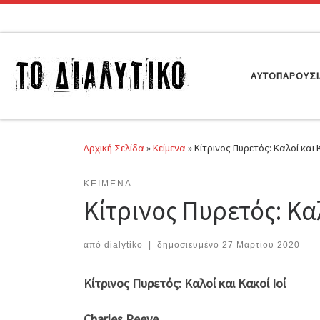
Μετάβαση στο περιεχόμενο
ΑΥΤΟΠΑΡΟΥΣ
Αρχική Σελίδα
»
Κείμενα
»
Κίτρινος Πυρετός: Καλοί και Κ
ΚΕΊΜΕΝΑ
Κίτρινος Πυρετός: Καλ
από
dialytiko
|
δημοσιευμένο
27 Μαρτίου 2020
Κίτρινος Πυρετός: Καλοί και Κακοί Ιοί
Charles Reeve