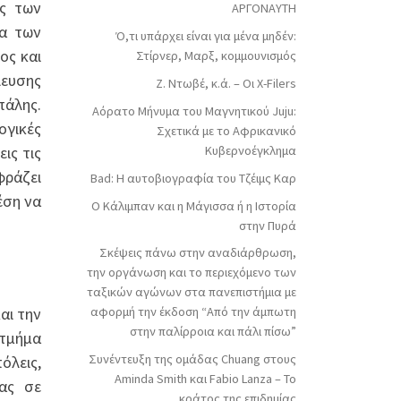
ας των
ΑΡΓΟΝΑΥΤΗ
ία των
Ό,τι υπάρχει είναι για μένα μηδέν:
ος και
Στίρνερ, Μαρξ, κομμουνισμός
λευσης
Ζ. Ντωβέ, κ.ά. – Οι X-Filers
πάλης.
Αόρατο Μήνυμα του Μαγνητικού Juju:
ογικές
Σχετικά με το Αφρικανικό
ις τις
Κυβερνοέγκλημα
φράζει
Bad: Η αυτοβιογραφία του Τζέιμς Καρ
έση να
Ο Κάλιμπαν και η Μάγισσα ή η Ιστορία
στην Πυρά
Σκέψεις πάνω στην αναδιάρθρωση,
την οργάνωση και το περιεχόμενο των
ταξικών αγώνων στα πανεπιστήμια με
αι την
αφορμή την έκδοση “Από την άμπωτη
στην παλίρροια και πάλι πίσω”
 τμήμα
Συνέντευξη της ομάδας Chuang στους
όλεις,
Aminda Smith και Fabio Lanza – Το
τας σε
κράτος της επιδημίας