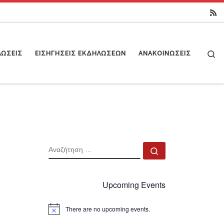
Se
ΛΏΣΕΙΣ
ΕΙΣΗΓΉΣΕΙΣ ΕΚΔΗΛΏΣΕΩΝ
ΑΝΑΚΟΙΝΏΣΕΙΣ
ΑΝΑΖΉΤΗΣΗ
Αναζήτηση …
Upcoming Events
There are no upcoming events.
N
o