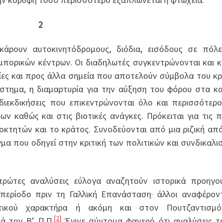
2
κάρουν αυτοκινητόδρομους, διόδια, εισόδους σε πόλε
εμπορικών κέντρων. Οι διαδηλωτές συγκεντρώνονται και 
χίες και προς άλλα σημεία που αποτελούν σύμβολα του κ
άστημα, η διαμαρτυρία για την αύξηση του φόρου στα κ
διεκδικήσεις που επικεντρώνονται όλο και περισσότερ
ν καθώς και στις βιοτικές ανάγκες. Πρόκειται για τις 
ιοκτητών και το κράτος. Συνοδεύονται από μια ριζική απ
μα που οδηγεί στην κριτική των πολιτικών και συνδικαλι
ρώτες αναλύσεις εύλογα αναζητούν ιστορικά προηγού
περίοδο πριν τη Γαλλική Επανάσταση· άλλοι αναφέρον
ιστικού χαρακτήρα ή ακόμη και στον Πουτζαντισμό
[2]
ά τον Β’ Π.Π.
Έγινε σύντομα φανερό ότι αναλύσεις τ