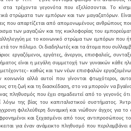
 στα τρέχοντα γεγονότα που εξελίσσονται. Το κίνημ
τικά στρώματα των εμπόρων και των μαγαζατόρων. Είνα
λεις που απαρτίζεται από απομονωμένους ανθρώπους πο
ρισμα των μαγαζιών και της κυκλοφορίας του εμπορεύμα
λληλεγγύη με το κοινωνικό στρώμα των εμπόρων που ή
ετά τον πόλεμο. Οι διαδηλωτές και τα άτομα που συλλαμβ
ιοι: εργαζόμενοι, εργάτες, άνεργοι, επισφαλείς, συνταξι
ήματος είναι η μεγάλη συμμετοχή των γυναικών κάθε ηλι
μμετέχοντες– καθώς και των νέων επισφαλών εργαζομένω
ν κοινωνία αλλά αυτοί που γίνονται φτωχότεροι, αυτ
ους στη ζωή και τη διασκέδαση, στο να μπορούν να βγαίν
 ένας πληθυσμός που έχει σημαδευτεί από το γεγονός ότι
ί λόγω της βίας του καπιταλιστικού συστήματος. Άντρ
ύγχρονη φιλελεύθερη δυναμική και νιώθουν άγχος για το
φρονημένοι και ξεχασμένοι από τους αντιπροσώπους το
ειται για έναν ανάμεικτο πληθυσμό που περιλαμβάνει 