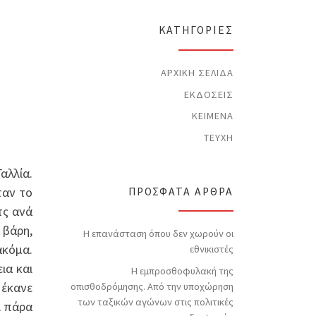
t
i
c
KΑΤΗΓΟΡΊΕΣ
e
ΑΡΧΙΚΉ ΣΕΛΊΔΑ
ΕΚΔΌΣΕΙΣ
ΚΕΊΜΕΝΑ
ΤΕΎΧΗ
αλλία.
ταν το
ΠΡΌΣΦΑΤΑ ΆΡΘΡΑ
τς ανά
 βάρη,
Η επανάσταση όπου δεν χωρούν οι
ακόμα.
εθνικιστές
ια και
Η εμπροσθοφυλακή της
 έκανε
οπισθοδρόμησης. Από την υποχώρηση
των ταξικών αγώνων στις πολιτικές
ι πάρα