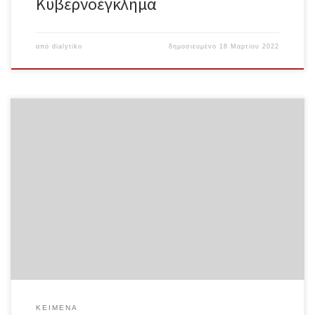
Κυβερνοέγκλημα
από
dialytiko
δημοσιευμένο
18 Μαρτίου 2022
Bad: Η αυτοβιογραφία του Τζέιμς Καρ Τζέιμς Καρ / Ισαάκ Κρόνιν /
Νταν Χάμερ / News from Everywhere & BM Blob Ολόκληρο το
κείμενο σε μορφή pdf Βιογραφικό Σημείωμα[1] Ο Τζέιμς Καρ
γεννήθηκε στην Οκλαχόμα το 1943. Σύντομα μετακόμισε στις
εργατικές κατοικίες του Ανατολικού Λος Άντζελες με τη μητέρα
του, τη γιαγιά του και μερικές θείες και θείους. Όταν ήταν εννέα
ετών έκαψε το δημοτικό του σχολείο. Πέρασε τα επόμενα οκτώ
χρόνια πηγαίνοντας από τη μία ανάδοχη οικογένεια στην επόμενη,
σε φυλακές ανηλίκων και σε στρατόπεδα εργασίας της Αρχής
Νεότητας της Καλιφόρνιας, κάνοντας ενδιάμεσα κάθε είδους
ληστείες και καταλήγοντας […]
ΚΕΊΜΕΝΑ