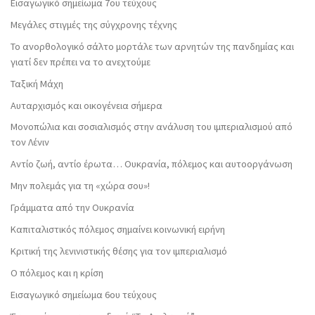
Εισαγωγικό σημείωμα 7ου τεύχους
Μεγάλες στιγμές της σύγχρονης τέχνης
Το ανορθολογικό σάλτο μορτάλε των αρνητών της πανδημίας και
γιατί δεν πρέπει να το ανεχτούμε
Ταξική Μάχη
Αυταρχισμός και οικογένεια σήμερα
Μονοπώλια και σοσιαλισμός στην ανάλυση του ιμπεριαλισμού από
τον Λένιν
Αντίο ζωή, αντίο έρωτα… Ουκρανία, πόλεμος και αυτοοργάνωση
Μην πολεμάς για τη «χώρα σου»!
Γράμματα από την Ουκρανία
Καπιταλιστικός πόλεμος σημαίνει κοινωνική ειρήνη
Κριτική της λενινιστικής θέσης για τον ιμπεριαλισμό
Ο πόλεμος και η κρίση
Εισαγωγικό σημείωμα 6ου τεύχους