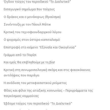
Όγδοο τεύχος του περιοδικού “Το Διαλυτικό”
Εισαγωγικό σημείωμα 8ου τεύχους
Ο δράκος και ο μονόκερως (θραύσμα)
Συνέντευξη με τον Πάουλ Μάτικ
Κριτική του τεχνοφεουδαρχικού λόγου
Ο ψυχισμός στον ύστερο καπιταλισμό
Επιστροφή στο κείμενο “Εξουσία και Οικογένεια”
Γράμμα από το Παρίσι
Και εμείς θα επιβληθούμε με τη βία!
Κριτική στη συνωμοσιολογική σκέψη και στις φαιοκόκκινες
αντιλήψεις που παράγει
Η ανάδυση του μεταφασιστικού ρεύματος
Φίλες και φίλοι της αταξικής κοινωνίας – Περιγράμματα της
παγκόσμιας κομμούνας
Έβδομο τεύχος του περιοδικού “Το Διαλυτικό”