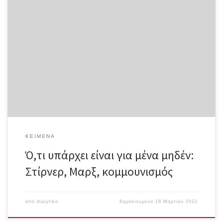
Ό,τι υπάρχει είναι για μένα μηδέν: Στίρνερ, Μαρξ, κομμουνισμός
Jacob Blumenfeld Ολόκληρο το κείμενο σε μορφή pdf
Μετάφραση: coghnorti Γιατί να διαβάσει κανείς Μαξ Στίρνερ
σήμερα; Διότι σήμερα, που ζούμε στο τέλος της ιστορίας, ίσως
να μας έκανε καλό να δούμε κάποιες ιδέες που έδειχναν πέρα από
αυτό. Τη δεκαετία του 1840, στη μεν Γερμανία αφθονούσαν οι
φιλοσοφικές κριτικές της αστικής κοινωνίας, στη δε Γαλλία οι
έμπρακτες εξεγέρσεις εναντίον της. Η ιδιοφυία του Στίρνερ
συνίστατο στην επίθεση που εξαπολύει ενάντια στους
αριστερούς εγελιανούς κριτικούς της θρησκείας, της πολιτικής και
της κοινωνίας, κατηγορώντας τους ότι παραμένουν δέσμιοι της
φιλελεύθερης […]
ΚΕΊΜΕΝΑ
Ό,τι υπάρχει είναι για μένα μηδέν:
Στίρνερ, Μαρξ, κομμουνισμός
από
dialytiko
δημοσιευμένο
18 Μαρτίου 2022