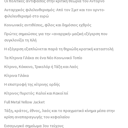
Οι πολιτικές αντιφάσεις στην κριτική θεωρία του Αντόρνο
Αυταρχικός φιλελευθερισμός: Από τον Σμιτ και τον ορντο-
φιλελευθερισμό στο ευρώ
Κοινωνικές αντιθέσεις, φίλος και δημόσιος εχθρός
Πρώτες σημειώσεις για την «αναρχική» μαζική εξέγερση που
συγκλονίζει τη Χιλή
Η εξέγερση εξαπλώνεται παρά τη θηριώδη κρατική καταστολή
Τα Κίτρινα Γιλέκα σε ένα Νέο Κοινωνικό Τοπίο
Κίτρινο, Κόκκινο, Τρικολόρ ή Τάξη και Λαός
Κίτρινα Γιλέκα
Η επιστροφή της κίτρινης ορδής
Κίτρινος Πυρετός: Καλοί και Κακοί Ιοί
Full Metal Yellow Jacket
Τάξη, κράτος, έθνος, λαός και το πραγματικό κίνημα μέσα στην
κρίση αναπαραγωγής του κεφαλαίου
Εισαγωγικό σημείωμα 3ου τεύχους