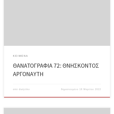
γλώσσα μου να σπάσει που ακόμα λέω χιόνι, αγάπη, ψωμί Εγώ που
ονομάζω σπίτι ό,τι εσύ θάνατο Εγώ που ονομάζω χνώτο ό,τι εσύ
θάνατο Εγώ που ονομάζω γάλα ό,τι εσύ θάνατο Εγώ πώς να
μιλήσω εγώ για μένα Εγώ που ενώ η γλώσσα μου έχει σπάσει
ακόμα λέω χιόνι, αγάπη, ψωμί Εγώ που ακόμα δίνω ονόματα στο
θάνατο –σπίτι, χνώτο, γάλα– αντί να πω το θάνατο με τ’ όνομά
του Εγώ_ Τηλέμαχος Δουφεξής-Αντωνόπουλος Σε μορφή pdf
ΚΕΊΜΕΝΑ
ΘΑΝΑΤΟΓΡΑΦΙΑ 72: ΘΝΗΣΚΟΝΤOΣ
ΑΡΓΟΝΑΥΤΗ
από
dialytiko
δημοσιευμένο
18 Μαρτίου 2022