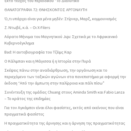
Έκτο τεύχος του περιοδικού “Το Διαλυτικό”
ΘΑΝΑΤΟΓΡΑΦΙΑ 72: ΘΝΗΣΚΟΝΤOΣ ΑΡΓΟΝΑΥΤΗ
Ό,τι υπάρχει είναι για μένα μηδέν: Στίρνερ, Μαρξ, κομμουνισμός
Ζ. Ντωβέ, κ.ά. – Οι X-Filers
Αόρατο Μήνυμα του Μαγνητικού Juju: Σχετικά με το Αφρικανικό
Κυβερνοέγκλημα
Bad: Η αυτοβιογραφία του Τζέιμς Καρ
Ο Κάλιμπαν και η Μάγισσα ή η Ιστορία στην Πυρά
Σκέψεις πάνω στην αναδιάρθρωση, την οργάνωση και το
περιεχόμενο των ταξικών αγώνων στα πανεπιστήμια με αφορμή την
έκδοση “Από την άμπωτη στην παλίρροια και πάλι πίσω”
Συνέντευξη της ομάδας Chuang στους Aminda Smith και Fabio Lanza
– Το κράτος της επιδημίας
Για τον Αγκάμπεν είναι όλοι φασίστες, εκτός από εκείνους που είναι
πραγματικά φασίστες
Η πραγματικότητα της άρνησης και η άρνηση της πραγματικότητας