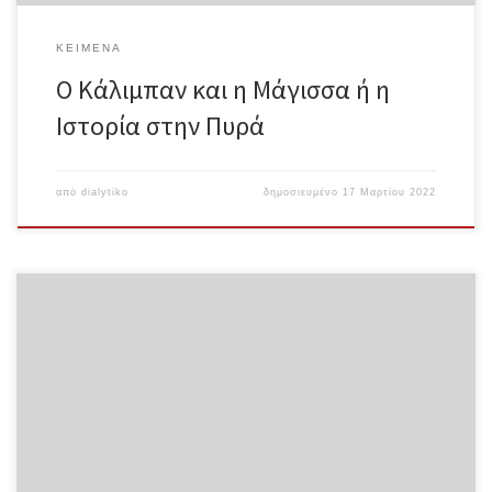
ΚΕΊΜΕΝΑ
Ο Κάλιμπαν και η Μάγισσα ή η
Ιστορία στην Πυρά
από
dialytiko
δημοσιευμένο
17 Μαρτίου 2022
Για τις απόπειρες αναδιάρθρωσης της τριτοβάθμιας εκπαίδευσης
Ολόκληρο το κείμενο σε μορφή pdf Εδώ και μερικούς μήνες η
κυβέρνηση επιχειρεί να επιβάλει μια νέα αναδιάρθρωση της
τριτοβάθμιας εκπαίδευσης. Για να μπορέσει να γίνει κατανοητό
ποιο είναι το περιεχόμενο αυτής της νέας απόπειρας
αναδιάρθρωσης, πώς συνδέεται με τις προηγούμενες απόπειρες –
όπως αυτή που πυροδότησε την απεργία και τις φοιτητικές
κινητοποιήσεις το 2013 που είναι και το θέμα της παλιάς έκδοσης–
αλλά και το τι ακριβώς εκφράζει το γεγονός ότι σχεδόν κάθε