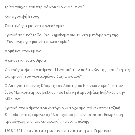
Τρίτο τεύχος του περιοδικού “Το Διαλυτικό”
Καταγραφή Έτους
Συνταγή για μια νέα πολεοδομία
Κριτική της πολεοδομίας. Σημείωμα για τη νέα μετάφραση της
“Συνταγής για μια νέα πολεοδομία”
Δομή και Υποκείμενο
Η επιθετική ευαισθησία
Υστερόγραφο στο κείμενο “Η κριτική των πολιτικών της ταυτότητας
ως κριτική του γενικευμένου διαχωρισμού”
Ο Απο-γοητευμένος Κόσμος του Αριστερού Κεϋνσιανισμού εκ των
έσω: Μια κριτική του βιβλίου του Γιάννη Βαρουφάκη Ενήλικες στην
Αίθουσα
Κριτική στο κείμενο του Αντόρνο «Στοχασμοί πάνω στην Ταξική
Θεωρία» και ορισμένα σχόλια σχετικά με την πρακτικοθεωρητική
προσέγγιση της προλεταριακής ταξικής πάλης
1918-1921: επανάσταση και αντεπανάσταση στη Γερμανία