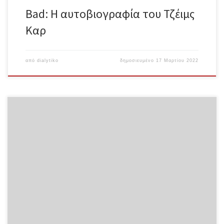
Bad: Η αυτοβιογραφία του Τζέιμς
Καρ
από
dialytiko
δημοσιευμένο
17 Μαρτίου 2022
Ο Κάλιμπαν και η Μάγισσα ή η Ιστορία στην Πυρά Yann Kindo και
Christophe Darmangeat Ολόκληρο το κείμενο σε μορφή pdf
Εισαγωγικό Σημείωμα Η κριτική ανάλυση του βιβλίου της Σύλβια
Φεντερίτσι αναδεικνύει την έλλειψη σοβαρότητας με την οποία
διαπραγματεύεται ένα σημαντικό ερώτημα: το ερώτημα γιατί η
τελευταία φάση (από τον 16ο μέχρι τον 17ο αιώνα) της
μακρόχρονης μετάβασης από τη φεουδαρχία στον καπιταλισμό
συνοδεύτηκε στη Δυτική Ευρώπη από την επιδείνωση της
κατάστασης των γυναικών από την κορυφή έως τη βάση της
κοινωνικής ιεραρχίας. Καθώς αναπτύσσουν την κριτική τους, οι
Yann Kindo και Christophe Darmangeat[1] αναφέρουν δύο
σημαντικά στοιχεία μιας […]