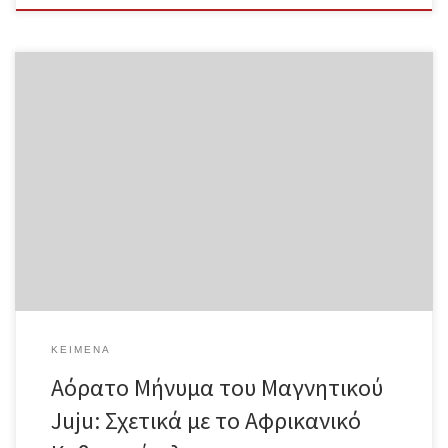
Αόρατο Μήνυμα του Μαγνητικού Juju: Σχετικά με το Αφρικανικό
Κυβερνοέγκλημα Louis Chude-Sokei Μετάφραση: Μαρία Φραγκάκη
Ολόκληρο το κείμενο σε μορφή pdf …οι δικοί μου απλά του
ζήτησαν να με γυρίσει στο σπίτι με τη δύναμη του «Αόρατου
Μηνύματος του Μαγνητικού Juju» το οποίο μπορεί να φέρει ένα
χαμένο πρόσωπο πίσω στο σπίτι του από ένα άγνωστο μέρος,
όσο μακριά και αν είναι αυτό, με ή χωρίς τη θέλησή του. Αφού
λοιπόν τον πλήρωσαν προκαταβολικά για την εργασία του,
άρχισε να μου στέλνει το juju τη νύχτα, το οποίο με έκανε να
αλλάζω γνώμη ή μου έφερνε τη σκέψη […]
ΚΕΊΜΕΝΑ
Αόρατο Μήνυμα του Μαγνητικού
Juju: Σχετικά με το Αφρικανικό