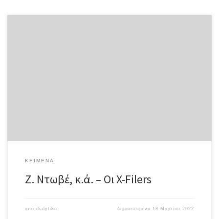
Οι X-Filers Ζαν-Πιερ Καρασό, Ζιλ Ντωβέ, J.H., D. Martineau
Ολόκληρο το κείμενο σε μορφή pdf «…η Καταστασιακή Διεθνής
δεν πρέπει να κρίνεται με βάση τις επιφανειακά σκανδαλώδεις
πτυχές ορισμένων εκδηλώσεων μέσω των οποίων εμφανίζεται,
αλλά με βάση την ουσιωδώς σκανδαλώδη κεντρική της αλήθεια».
Καταστασιακή Διεθνής «Δυστυχώς για εμάς, είχαμε δίκιο». Αμαντέο
Μπορντίγκα Ερχόμενος αντιμέτωπος με τον εισαγγελέα Πινάρ, ο
Φλωμπέρ υπεραμύνθηκε της ηθικής της Μαντάμ Μποβαρύ. Ένας
τέτοιος ρόλος θα ήταν λιγότερο πειστικός για εμάς.[1] «Δεν
μπορεί ποτέ να υπάρξει αθώος Λετριστής», δήλωνε η Λετριστική
Διεθνής γύρω στα 1950 όταν ένα από τα μέλη της κατηγορήθηκε
για κλοπή. […]
ΚΕΊΜΕΝΑ
Ζ. Ντωβέ, κ.ά. – Οι X-Filers
από
dialytiko
δημοσιευμένο
18 Μαρτίου 2022