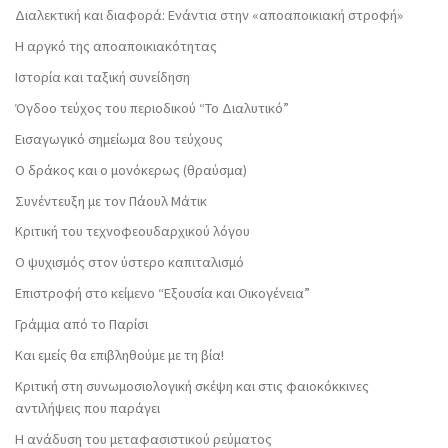
Διαλεκτική και διαφορά: Ενάντια στην «αποαποικιακή στροφή»
Η αργκό της αποαποικιακότητας
Ιστορία και ταξική συνείδηση
Όγδοο τεύχος του περιοδικού “Το Διαλυτικό”
Εισαγωγικό σημείωμα 8ου τεύχους
Ο δράκος και ο μονόκερως (θραύσμα)
Συνέντευξη με τον Πάουλ Μάτικ
Κριτική του τεχνοφεουδαρχικού λόγου
Ο ψυχισμός στον ύστερο καπιταλισμό
Επιστροφή στο κείμενο “Εξουσία και Οικογένεια”
Γράμμα από το Παρίσι
Και εμείς θα επιβληθούμε με τη βία!
Κριτική στη συνωμοσιολογική σκέψη και στις φαιοκόκκινες
αντιλήψεις που παράγει
Η ανάδυση του μεταφασιστικού ρεύματος