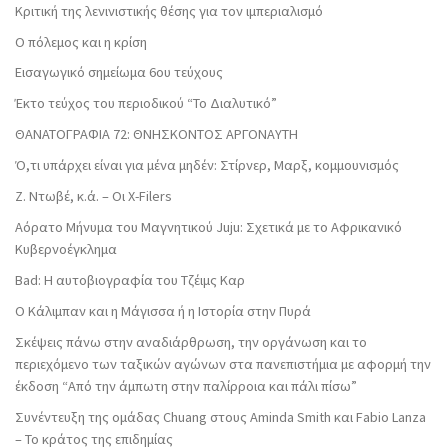
Κριτική της λενινιστικής θέσης για τον ιμπεριαλισμό
Ο πόλεμος και η κρίση
Εισαγωγικό σημείωμα 6ου τεύχους
Έκτο τεύχος του περιοδικού “Το Διαλυτικό”
ΘΑΝΑΤΟΓΡΑΦΙΑ 72: ΘΝΗΣΚΟΝΤOΣ ΑΡΓΟΝΑΥΤΗ
Ό,τι υπάρχει είναι για μένα μηδέν: Στίρνερ, Μαρξ, κομμουνισμός
Ζ. Ντωβέ, κ.ά. – Οι X-Filers
Αόρατο Μήνυμα του Μαγνητικού Juju: Σχετικά με το Αφρικανικό
Κυβερνοέγκλημα
Bad: Η αυτοβιογραφία του Τζέιμς Καρ
Ο Κάλιμπαν και η Μάγισσα ή η Ιστορία στην Πυρά
Σκέψεις πάνω στην αναδιάρθρωση, την οργάνωση και το
περιεχόμενο των ταξικών αγώνων στα πανεπιστήμια με αφορμή την
έκδοση “Από την άμπωτη στην παλίρροια και πάλι πίσω”
Συνέντευξη της ομάδας Chuang στους Aminda Smith και Fabio Lanza
– Το κράτος της επιδημίας