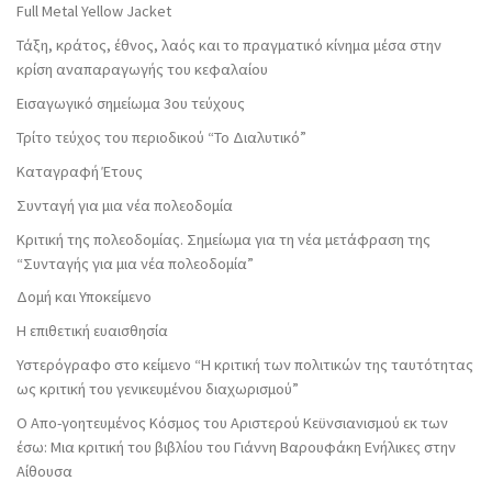
Full Metal Yellow Jacket
Τάξη, κράτος, έθνος, λαός και το πραγματικό κίνημα μέσα στην
κρίση αναπαραγωγής του κεφαλαίου
Εισαγωγικό σημείωμα 3ου τεύχους
Τρίτο τεύχος του περιοδικού “Το Διαλυτικό”
Καταγραφή Έτους
Συνταγή για μια νέα πολεοδομία
Κριτική της πολεοδομίας. Σημείωμα για τη νέα μετάφραση της
“Συνταγής για μια νέα πολεοδομία”
Δομή και Υποκείμενο
Η επιθετική ευαισθησία
Υστερόγραφο στο κείμενο “Η κριτική των πολιτικών της ταυτότητας
ως κριτική του γενικευμένου διαχωρισμού”
Ο Απο-γοητευμένος Κόσμος του Αριστερού Κεϋνσιανισμού εκ των
έσω: Μια κριτική του βιβλίου του Γιάννη Βαρουφάκη Ενήλικες στην
Αίθουσα