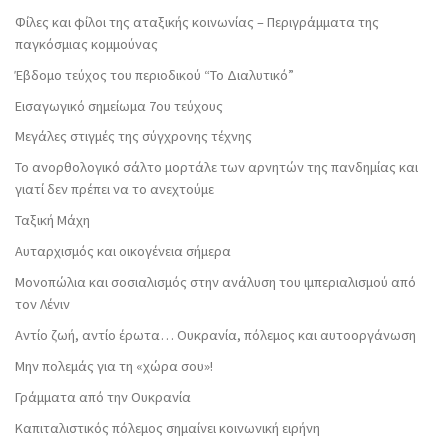
Φίλες και φίλοι της αταξικής κοινωνίας – Περιγράμματα της
παγκόσμιας κομμούνας
Έβδομο τεύχος του περιοδικού “Το Διαλυτικό”
Εισαγωγικό σημείωμα 7ου τεύχους
Μεγάλες στιγμές της σύγχρονης τέχνης
Το ανορθολογικό σάλτο μορτάλε των αρνητών της πανδημίας και
γιατί δεν πρέπει να το ανεχτούμε
Ταξική Μάχη
Αυταρχισμός και οικογένεια σήμερα
Μονοπώλια και σοσιαλισμός στην ανάλυση του ιμπεριαλισμού από
τον Λένιν
Αντίο ζωή, αντίο έρωτα… Ουκρανία, πόλεμος και αυτοοργάνωση
Μην πολεμάς για τη «χώρα σου»!
Γράμματα από την Ουκρανία
Καπιταλιστικός πόλεμος σημαίνει κοινωνική ειρήνη