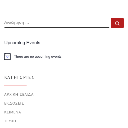
ΑΝΑΖΉΤΗΣΗ
Αν
Upcoming Events
There are no upcoming events.
N
o
t
i
c
KΑΤΗΓΟΡΊΕΣ
e
ΑΡΧΙΚΉ ΣΕΛΊΔΑ
ΕΚΔΌΣΕΙΣ
ΚΕΊΜΕΝΑ
ΤΕΎΧΗ