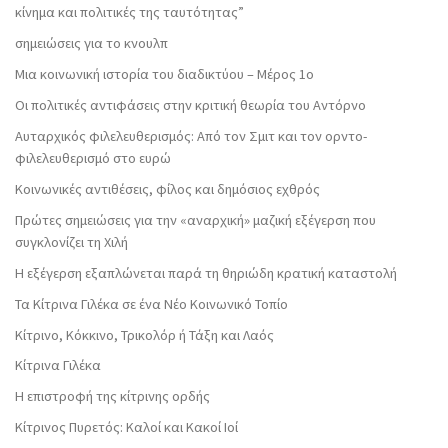
κίνημα και πολιτικές της ταυτότητας”
σημειώσεις για το κνουλπ
Μια κοινωνική ιστορία του διαδικτύου – Μέρος 1ο
Οι πολιτικές αντιφάσεις στην κριτική θεωρία του Αντόρνο
Αυταρχικός φιλελευθερισμός: Από τον Σμιτ και τον ορντο-
φιλελευθερισμό στο ευρώ
Κοινωνικές αντιθέσεις, φίλος και δημόσιος εχθρός
Πρώτες σημειώσεις για την «αναρχική» μαζική εξέγερση που
συγκλονίζει τη Χιλή
Η εξέγερση εξαπλώνεται παρά τη θηριώδη κρατική καταστολή
Τα Κίτρινα Γιλέκα σε ένα Νέο Κοινωνικό Τοπίο
Κίτρινο, Κόκκινο, Τρικολόρ ή Τάξη και Λαός
Κίτρινα Γιλέκα
Η επιστροφή της κίτρινης ορδής
Κίτρινος Πυρετός: Καλοί και Κακοί Ιοί