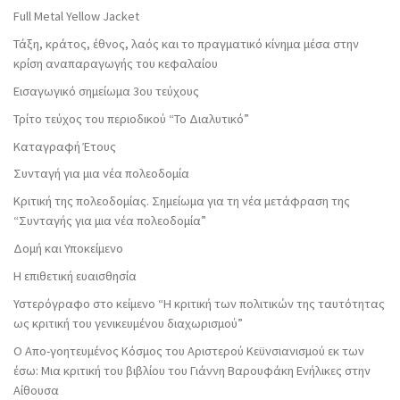
Full Metal Yellow Jacket
Τάξη, κράτος, έθνος, λαός και το πραγματικό κίνημα μέσα στην
κρίση αναπαραγωγής του κεφαλαίου
Εισαγωγικό σημείωμα 3ου τεύχους
Τρίτο τεύχος του περιοδικού “Το Διαλυτικό”
Καταγραφή Έτους
Συνταγή για μια νέα πολεοδομία
Κριτική της πολεοδομίας. Σημείωμα για τη νέα μετάφραση της
“Συνταγής για μια νέα πολεοδομία”
Δομή και Υποκείμενο
Η επιθετική ευαισθησία
Υστερόγραφο στο κείμενο “Η κριτική των πολιτικών της ταυτότητας
ως κριτική του γενικευμένου διαχωρισμού”
Ο Απο-γοητευμένος Κόσμος του Αριστερού Κεϋνσιανισμού εκ των
έσω: Μια κριτική του βιβλίου του Γιάννη Βαρουφάκη Ενήλικες στην
Αίθουσα