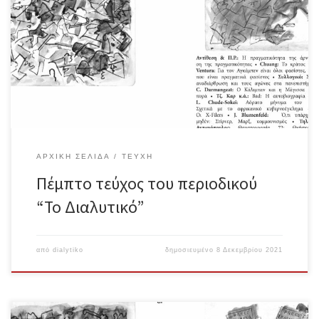
Smith και Fabio Lanza – Το κράτος της επιδημίας Raffaele Alberto
Ventura – Για τον Αγκάμπεν είναι όλοι φασίστες, εκτός από
εκείνους που είναι πραγματικά φασίστες Συλλογικό – Σκέψεις
πάνω στην αναδιάρθρωση και τους αγώνες στα πανεπιστήμια Yann
Kindo και Christophe Darmangeat – Ο Κάλιμπαν και η Μάγισσα ή Η
ιστορία στην πυρά Τζέιμς Καρ / Ισαάκ Κρόνιν / Νταν Χάμερ / BM
Blob – Bad – Η αυτοβιογραφία του Τζέιμς Καρ Louis Chude-Sokei
– […]
ΑΡΧΙΚΉ ΣΕΛΊΔΑ
ΤΕΎΧΗ
Πέμπτο τεύχος του περιοδικού
“Το Διαλυτικό”
από
dialytiko
δημοσιευμένο
8 Δεκεμβρίου 2021