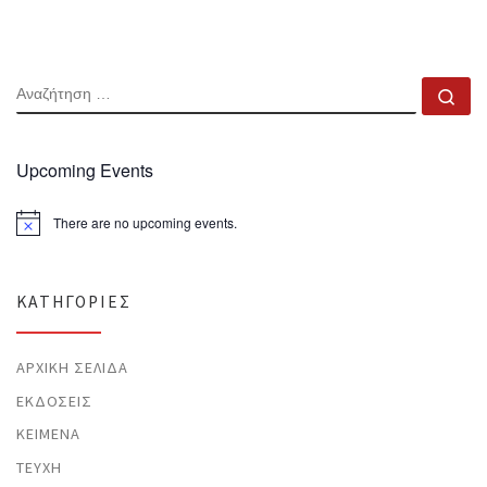
ΑΝΑΖΉΤΗΣΗ
Αν
Upcoming Events
There are no upcoming events.
N
o
t
i
c
KΑΤΗΓΟΡΊΕΣ
e
ΑΡΧΙΚΉ ΣΕΛΊΔΑ
ΕΚΔΌΣΕΙΣ
ΚΕΊΜΕΝΑ
ΤΕΎΧΗ