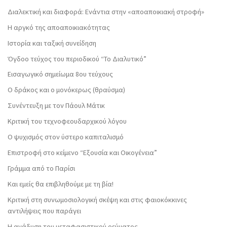
Διαλεκτική και διαφορά: Ενάντια στην «αποαποικιακή στροφή»
Η αργκό της αποαποικιακότητας
Ιστορία και ταξική συνείδηση
Όγδοο τεύχος του περιοδικού “Το Διαλυτικό”
Εισαγωγικό σημείωμα 8ου τεύχους
Ο δράκος και ο μονόκερως (θραύσμα)
Συνέντευξη με τον Πάουλ Μάτικ
Κριτική του τεχνοφεουδαρχικού λόγου
Ο ψυχισμός στον ύστερο καπιταλισμό
Επιστροφή στο κείμενο “Εξουσία και Οικογένεια”
Γράμμα από το Παρίσι
Και εμείς θα επιβληθούμε με τη βία!
Κριτική στη συνωμοσιολογική σκέψη και στις φαιοκόκκινες
αντιλήψεις που παράγει
Η ανάδυση του μεταφασιστικού ρεύματος