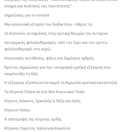
κίνημα και πολιτικές της ταυτότητας”
σημειώσεις για το κνουλπ
Μια κοινωνική ιστορία του διαδικτύου – Μέρος 1ο
Οι πολιτικές αντιφάσεις στην κριτική θεωρία του Αντόρνο
Αυταρχικός φιλελευθερισμός: Από τον Σμιτ και τον ορντο-
φιλελευθερισμό στο ευρώ
Κοινωνικές αντιθέσεις, φίλος και δημόσιος εχθρός
Πρώτες σημειώσεις για την «αναρχική» μαζική εξέγερση που
συγκλονίζει τη Χιλή
Η εξέγερση εξαπλώνεται παρά τη θηριώδη κρατική καταστολή
Τα Κίτρινα Γιλέκα σε ένα Νέο Κοινωνικό Τοπίο
Κίτρινο, Κόκκινο, Τρικολόρ ή Τάξη και Λαός
Κίτρινα Γιλέκα
Η επιστροφή της κίτρινης ορδής
Κίτρινος Πυρετός: Καλοί και Κακοί Ιοί