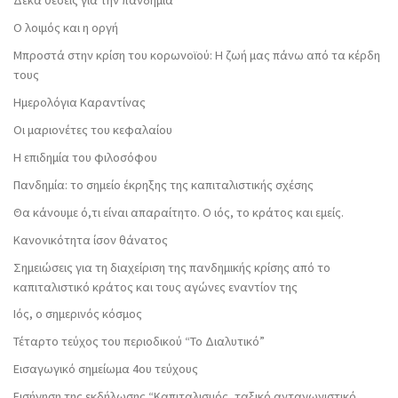
Δέκα θέσεις για την πανδημία
Ο λοιμός και η οργή
Μπροστά στην κρίση του κορωνοϊού: Η ζωή μας πάνω από τα κέρδη
τους
Ημερολόγια Καραντίνας
Οι μαριονέτες του κεφαλαίου
Η επιδημία του φιλοσόφου
Πανδημία: το σημείο έκρηξης της καπιταλιστικής σχέσης
Θα κάνουμε ό,τι είναι απαραίτητο. Ο ιός, το κράτος και εμείς.
Κανονικότητα ίσον θάνατος
Σημειώσεις για τη διαχείριση της πανδημικής κρίσης από το
καπιταλιστικό κράτος και τους αγώνες εναντίον της
Ιός, ο σημερινός κόσμος
Τέταρτο τεύχος του περιοδικού “Το Διαλυτικό”
Εισαγωγικό σημείωμα 4ου τεύχους
Εισήγηση της εκδήλωσης “Καπιταλισμός, ταξικό ανταγωνιστικό