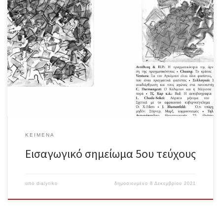
Ολόκληρο το κείμενο σε μορφή pdf Βυθισμένοι εδώ και σχεδόν
δύο χρόνια κάτω από τα κύματα της πανδημίας και της αυταρχικής
και δολοφονικής κρατικής της διαχείρισης, ερχόμαστε διαρκώς
αντιμέτωποι με την πραγματικότητα της οδυνηρής υποχώρησης
του ταξικού ανταγωνιστικού κινήματος και της ορατής ενίσχυσης
ανορθολογικών, ατομικιστικών, θρησκόληπτων, εθνικιστικών και
ρατσιστικών δυνάμεων σε παγκόσμιο επίπεδο, οι οποίες μάλιστα
ενδύονται τον μανδύα του αντικρατισμού και της
αντισυστημικότητας, επικαλούμενες την «ατομική ελευθερία»
απέναντι στις επιβουλές των παγκόσμιων ελίτ. Πρόκειται βέβαια
για μια απατηλή ελευθερία που καλύπτει καινούριες αλυσίδες
αφού όχι μόνο δεν συγκρούεται με τα «κακά πνεύματα» της
ιδιοκτησίας, της θρησκείας και της πατρίδας […]
ΚΕΊΜΕΝΑ
Εισαγωγικό σημείωμα 5ου τεύχους
από
dialytiko
δημοσιευμένο
8 Δεκεμβρίου 2021