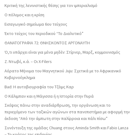
Κριτική της λενινιστικής θέσης για τον ιμπεριαλισμό
Ο πόλεμος και η κρίση
Εισαγωγικό σημείωμα 6ου τεύχους
Έκτο τεύχος του περιοδικού “Το Διαλυτικό”
ΘΑΝΑΤΟΓΡΑΦΙΑ 72: ΘΝΗΣΚΟΝΤOΣ ΑΡΓΟΝΑΥΤΗ
Ό,τι υπάρχει είναι για μένα μηδέν: Στίρνερ, Μαρξ, κομμουνισμός
Ζ. Ντωβέ, κ.ά. – Οι X-Filers
Αόρατο Μήνυμα του Μαγνητικού Juju: Σχετικά με το Αφρικανικό
Κυβερνοέγκλημα
Bad: Η αυτοβιογραφία του Τζέιμς Καρ
Ο Κάλιμπαν και η Μάγισσα ή η Ιστορία στην Πυρά
Σκέψεις πάνω στην αναδιάρθρωση, την οργάνωση και το
περιεχόμενο των ταξικών αγώνων στα πανεπιστήμια με αφορμή την
έκδοση “Από την άμπωτη στην παλίρροια και πάλι πίσω”
Συνέντευξη της ομάδας Chuang στους Aminda Smith και Fabio Lanza
– Το κράτος της επιδημίας