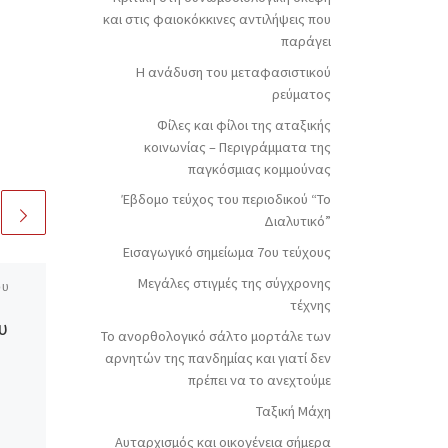
και στις φαιοκόκκινες αντιλήψεις που
παράγει
Η ανάδυση του μεταφασιστικού
ρεύματος
Φίλες και φίλοι της αταξικής
κοινωνίας – Περιγράμματα της
παγκόσμιας κομμούνας
Έβδομο τεύχος του περιοδικού “Το
Διαλυτικό”
Εισαγωγικό σημείωμα 7ου τεύχους
Μεγάλες στιγμές της σύγχρονης
ου
δημοσιευμένο
16
τέχνης
Δεκεμβρίου 2022
υ
Έκτο τεύχος του
Το ανορθολογικό σάλτο μορτάλε των
περιοδικού “Το
αρνητών της πανδημίας και γιατί δεν
πρέπει να το ανεχτούμε
Διαλυτικό”
Ταξική Μάχη
Ολόκληρο το περιοδικό σε
Αυταρχισμός και οικογένεια σήμερα