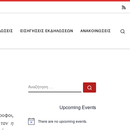
Se
ΛΏΣΕΙΣ
ΕΙΣΗΓΉΣΕΙΣ ΕΚΔΗΛΏΣΕΩΝ
ΑΝΑΚΟΙΝΏΣΕΙΣ
ΑΝΑΖΉΤΗΣΗ
Αναζήτηση …
Upcoming Events
ροφοι,
There are no upcoming events.
ταν η
N
o