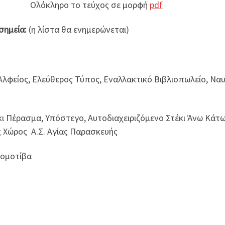
Ολόκληρο το τεύχος σε μορφή
pdf
 σημεία:
(η λίστα θα ενημερώνεται)
λφείος, Ελεύθερος Τύπος, Εναλλακτικό Βιβλιοπωλείο, Ναυ
έκι Πέρασμα, Υπόστεγο, Αυτοδιαχειριζόμενο Στέκι Άνω Κάτ
ς Χώρος Α.Σ. Αγίας Παρασκευής
κομοτίβα