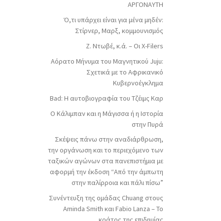
ΑΡΓΟΝΑΥΤΗ
Ό,τι υπάρχει είναι για μένα μηδέν:
Στίρνερ, Μαρξ, κομμουνισμός
Ζ. Ντωβέ, κ.ά. – Οι X-Filers
Αόρατο Μήνυμα του Μαγνητικού Juju:
Σχετικά με το Αφρικανικό
Κυβερνοέγκλημα
Bad: Η αυτοβιογραφία του Τζέιμς Καρ
Ο Κάλιμπαν και η Μάγισσα ή η Ιστορία
στην Πυρά
Σκέψεις πάνω στην αναδιάρθρωση,
την οργάνωση και το περιεχόμενο των
ταξικών αγώνων στα πανεπιστήμια με
αφορμή την έκδοση “Από την άμπωτη
στην παλίρροια και πάλι πίσω”
Συνέντευξη της ομάδας Chuang στους
Aminda Smith και Fabio Lanza – Το
κράτος της επιδημίας