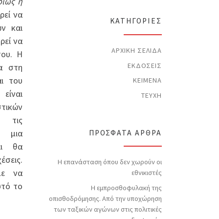
ρίως η
t
i
ρεί να
c
KΑΤΗΓΟΡΊΕΣ
ών και
e
ρεί να
ΑΡΧΙΚΉ ΣΕΛΊΔΑ
του. Η
ΕΚΔΌΣΕΙΣ
σα στη
ι του
ΚΕΊΜΕΝΑ
είναι
ΤΕΎΧΗ
στικών
 τις
ε μια
ΠΡΌΣΦΑΤΑ ΆΡΘΡΑ
αι θα
έσεις.
Η επανάσταση όπου δεν χωρούν οι
με να
εθνικιστές
υτό το
Η εμπροσθοφυλακή της
οπισθοδρόμησης. Από την υποχώρηση
των ταξικών αγώνων στις πολιτικές