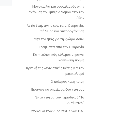
il
μορφή pdf Περιεχόμενα
Μονοπώλια και σοσιαλισμός στην
Συντακτική Ομάδα –
ανάλυση του ιμπεριαλισμού από τον
ss
Εισαγωγικό σημείωμα
Λένιν
Αντίθεση & Σύντροφοι – Ο
πόλεμος και η κρίση Αντίθεση
Αντίο ζωή, αντίο έρωτα… Ουκρανία,
» […]
[…]
πόλεμος και αυτοοργάνωση
Μην πολεμάς για τη «χώρα σου»!
Γράμματα από την Ουκρανία
Καπιταλιστικός πόλεμος σημαίνει
κοινωνική ειρήνη
Κριτική της λενινιστικής θέσης για τον
ιμπεριαλισμό
Ο πόλεμος και η κρίση
Εισαγωγικό σημείωμα 6ου τεύχους
Έκτο τεύχος του περιοδικού “Το
Διαλυτικό”
ΘΑΝΑΤΟΓΡΑΦΙΑ 72: ΘΝΗΣΚΟΝΤOΣ