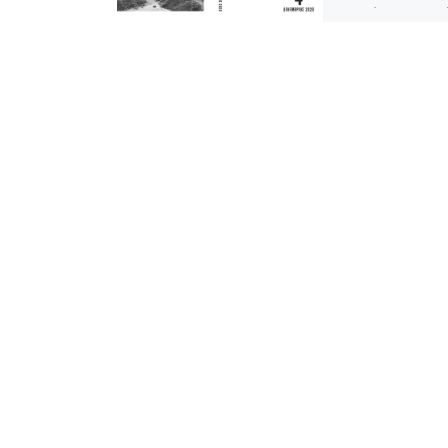
μορφή pdf Περιεχ
Συντακτική Ομάδ
Εισαγωγικό σημεί
Ντωβέ – Ιός, ο ση
κόσμος Αντίθεση 
Σημειώσεις […]