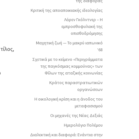
της διαφοράς
Κριτική της αποαποικιακής ιδεολογίας
Λόρεν Γκόλντνερ – Η
εμπροσθοφυλακή της
οπισθοδρόμησης
Μαχητική ζωή — Το μακρύ ιαπωνικό
τίλος,
‘68
Σχετικά με το κείμενο «Περιγράμματα
της παγκόσμιας κομμούνας» των
ω
Φίλων της αταξικής κοινωνίας
Κράτος παραστρατιωτικών
οργανώσεων
Η οικολογική κρίση και η άνοδος του
μεταφασισμού
Οι μηχανές της Νέας Δεξιάς
Ημερολόγιο Πολέμου
Διαλεκτική και διαφορά: Ενάντια στην