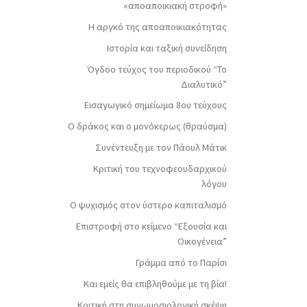
«αποαποικιακή στροφή»
Η αργκό της αποαποικιακότητας
Ιστορία και ταξική συνείδηση
Όγδοο τεύχος του περιοδικού “Το
Διαλυτικό”
Εισαγωγικό σημείωμα 8ου τεύχους
Ο δράκος και ο μονόκερως (θραύσμα)
Συνέντευξη με τον Πάουλ Μάτικ
Κριτική του τεχνοφεουδαρχικού
λόγου
Ο ψυχισμός στον ύστερο καπιταλισμό
Επιστροφή στο κείμενο “Εξουσία και
Οικογένεια”
Γράμμα από το Παρίσι
Και εμείς θα επιβληθούμε με τη βία!
Κριτική στη συνωμοσιολογική σκέψη