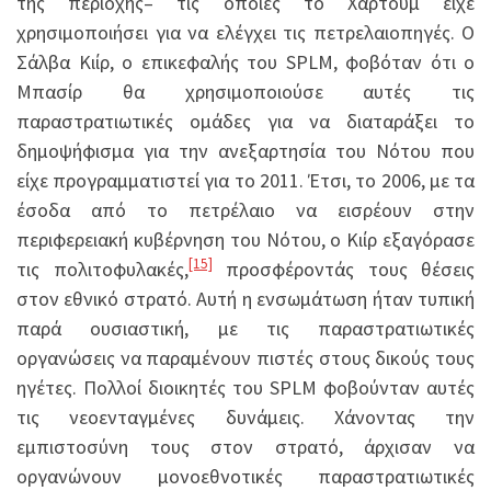
της περιοχής– τις οποίες το Χαρτούμ είχε
χρησιμοποιήσει για να ελέγχει τις πετρελαιοπηγές. Ο
Σάλβα Κιίρ, ο επικεφαλής του SPLM, φοβόταν ότι ο
Μπασίρ θα χρησιμοποιούσε αυτές τις
παραστρατιωτικές ομάδες για να διαταράξει το
δημοψήφισμα για την ανεξαρτησία του Νότου που
είχε προγραμματιστεί για το 2011. Έτσι, το 2006, με τα
έσοδα από το πετρέλαιο να εισρέουν στην
περιφερειακή κυβέρνηση του Νότου, ο Κιίρ εξαγόρασε
[15]
τις πολιτοφυλακές,
προσφέροντάς τους θέσεις
στον εθνικό στρατό. Αυτή η ενσωμάτωση ήταν τυπική
παρά ουσιαστική, με τις παραστρατιωτικές
οργανώσεις να παραμένουν πιστές στους δικούς τους
ηγέτες. Πολλοί διοικητές του SPLM φοβούνταν αυτές
τις νεοενταγμένες δυνάμεις. Χάνοντας την
εμπιστοσύνη τους στον στρατό, άρχισαν να
οργανώνουν μονοεθνοτικές παραστρατιωτικές