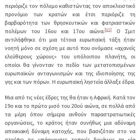
περιόριζε τον πόλεμο καθιστώντας τον αποκλειστικό
προνόμιο των κρατών και έτσι περιόριζε τη
βαρβαρότητα των θρησκευτικών και φατριαστικών
[11]
πολέμων του 16ου και 17ου αιώνα.
Ο Σμιτ
αντιλήφθηκε ότι μια τέτοια ευρωπαϊκή τάξη ήταν
νοητή μόνο σε σχέση με αυτό που ονόμασε «αχανείς
ελεύθερους χώρους» του υπόλοιπου πλανήτη, οι
οποίοι θα γίνονταν το πεδίο των μετατοπισμένων
ευρωπαϊκών ανταγωνισμών και της ιδιοποίησης της
γης και των πόρων. Η ευρωπαϊκή ληστεία άλλαξε έδρα.
Μια από τις νέες έδρες της θα ήταν η Αφρική. Κατά τον
19ο και το πρώτο μισό του 20ού αιώνα, σε πολλά από
τα μέρη όπου σήμερα ανθούν παραστρατιωτικές
οργανώσεις, το κράτος ήταν συνήθως μια αδύναμη
αποικιακή δύναμη κατοχής, που βασιζόταν στο να
στρέφει τις υπάρχουσες τοπικές δυνάμεις τη μία