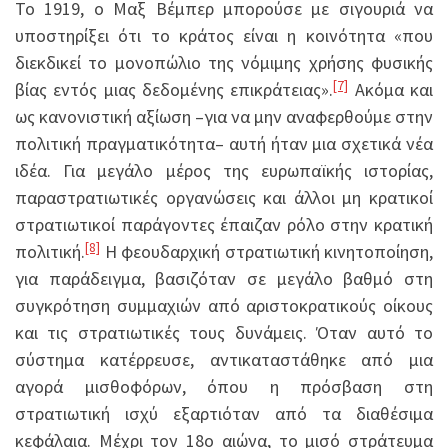
Το 1919, ο Μαξ Βέμπερ μπορούσε με σιγουριά να
υποστηρίξει ότι το κράτος είναι η κοινότητα «που
διεκδικεί το μονοπώλιο της νόμιμης χρήσης φυσικής
[7]
βίας εντός μιας δεδομένης επικράτειας».
Ακόμα και
ως κανονιστική αξίωση –για να μην αναφερθούμε στην
πολιτική πραγματικότητα– αυτή ήταν μια σχετικά νέα
ιδέα. Για μεγάλο μέρος της ευρωπαϊκής ιστορίας,
παραστρατιωτικές οργανώσεις και άλλοι μη κρατικοί
στρατιωτικοί παράγοντες έπαιζαν ρόλο στην κρατική
[8]
πολιτική.
Η φεουδαρχική στρατιωτική κινητοποίηση,
για παράδειγμα, βασιζόταν σε μεγάλο βαθμό στη
συγκρότηση συμμαχιών από αριστοκρατικούς οίκους
και τις στρατιωτικές τους δυνάμεις. Όταν αυτό το
σύστημα κατέρρευσε, αντικαταστάθηκε από μια
αγορά μισθοφόρων, όπου η πρόσβαση στη
στρατιωτική ισχύ εξαρτιόταν από τα διαθέσιμα
κεφάλαια. Μέχρι τον 18ο αιώνα, το μισό στράτευμα