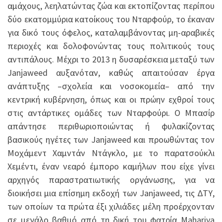
αμάχους, λεηλατώντας ζώα και εκτοπίζοντας περίπου
δύο εκατομμύρια κατοίκους του Νταρφούρ, το έκαναν
για δικό τους όφελος, καταλαμβάνοντας μη-αραβικές
περιοχές και δολοφονώντας τους πολιτικούς τους
αντιπάλους. Μέχρι το 2013 η δυσαρέσκεια μεταξύ των
Janjaweed αυξανόταν, καθώς απαιτούσαν έργα
ανάπτυξης –σχολεία και νοσοκομεία– από την
κεντρική κυβέρνηση, όπως και οι πρώην εχθροί τους
στις αντάρτικες ομάδες των Νταρφούρι. Ο Μπασίρ
απάντησε περιθωριοποιώντας ή φυλακίζοντας
βασικούς ηγέτες των Janjaweed και προωθώντας τον
Μοχάμεντ Χαμντάν Ντάγκλο, με το παρατσούκλι
Χεμέντι, έναν νεαρό έμπορο καμήλων που είχε γίνει
αρχηγός παραστρατιωτικής οργάνωσης, για να
διοικήσει μια επίσημη εκδοχή των Janjaweed, τις ΔΤΥ,
των οποίων τα πρώτα έξι χιλιάδες μέλη προέρχονταν
σε μεγάλο βαθμό από τη δική του φατρία Mahariya